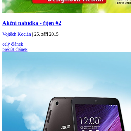
Akční nabídka - říjen #2
Vojtěch Kocián
| 25. září 2015
celý článek
přečíst článek