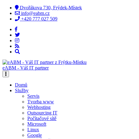
Dvořákova 730, Frýdek-Místek
info@eabm.cz
+420 777 027 509
eABM - Váš IT partner
Domů
Služby
Servis
Tvorba www
Webhosting
Outsourcing IT
Počítačové sítě
Microsoft
Linux
Google