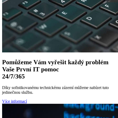
Pomůžeme Vám
vyřešit každý problém
Vaše První
IT pomoc
24/7
/365
Díky sofistikovanému technickému zázemí můžeme nabízet tuto
jedinečnou službu.
Více informací