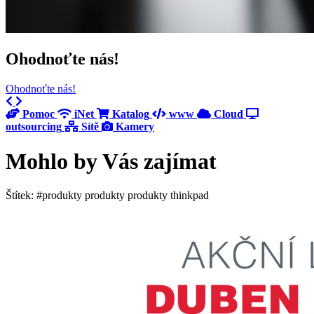
Ohodnoťte nás!
Ohodnoťte nás!
Previous
Next
Pomoc
iNet
Katalog
www
Cloud
outsourcing
Sítě
Kamery
Mohlo by Vás zajímat
Štítek: #produkty produkty produkty thinkpad