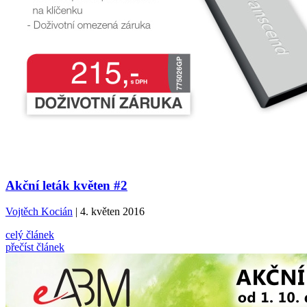
Akční leták květen #2
Vojtěch Kocián
| 4. květen 2016
celý článek
přečíst článek