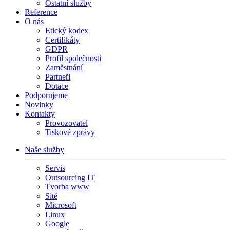
Ostatní služby
Reference
O nás
Etický kodex
Certifikáty
GDPR
Profil společnosti
Zaměstnání
Partneři
Dotace
Podporujeme
Novinky
Kontakty
Provozovatel
Tiskové zprávy
Naše služby
Servis
Outsourcing IT
Tvorba www
Sítě
Microsoft
Linux
Google