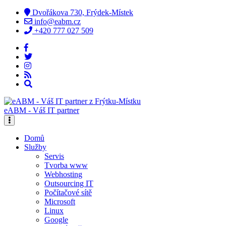
Dvořákova 730, Frýdek-Místek
info@eabm.cz
+420 777 027 509
eABM - Váš IT partner
Domů
Služby
Servis
Tvorba www
Webhosting
Outsourcing IT
Počítačové sítě
Microsoft
Linux
Google