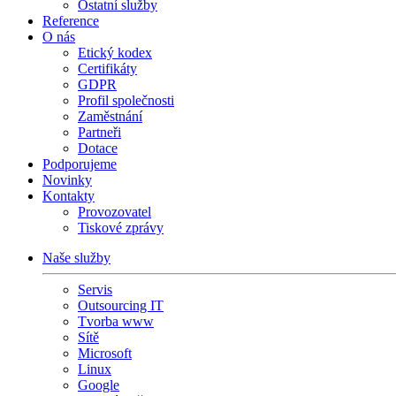
Ostatní služby
Reference
O nás
Etický kodex
Certifikáty
GDPR
Profil společnosti
Zaměstnání
Partneři
Dotace
Podporujeme
Novinky
Kontakty
Provozovatel
Tiskové zprávy
Naše služby
Servis
Outsourcing IT
Tvorba www
Sítě
Microsoft
Linux
Google