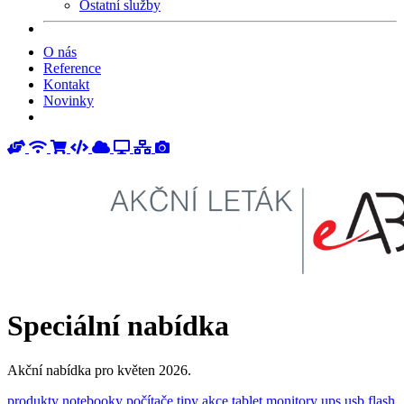
Ostatní služby
O nás
Reference
Kontakt
Novinky
Speciální nabídka
Akční nabídka pro květen 2026.
produkty
notebooky
počítače
tipy
akce
tablet
monitory
ups
usb
flash