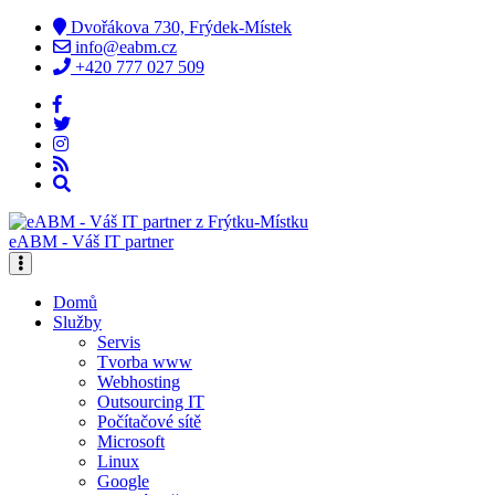
Dvořákova 730, Frýdek-Místek
info@eabm.cz
+420 777 027 509
eABM - Váš IT partner
Domů
Služby
Servis
Tvorba www
Webhosting
Outsourcing IT
Počítačové sítě
Microsoft
Linux
Google