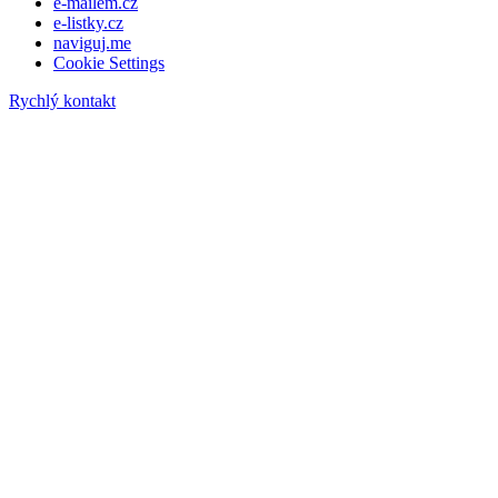
e-mailem.cz
e-listky.cz
naviguj.me
Cookie Settings
Rychlý kontakt