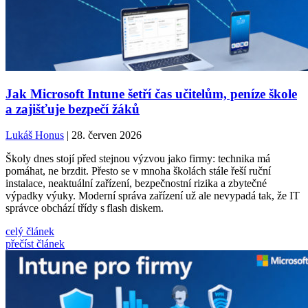
Jak Microsoft Intune šetří čas učitelům, peníze škole
a zajišťuje bezpečí žáků
Lukáš Honus
| 28. červen 2026
Školy dnes stojí před stejnou výzvou jako firmy: technika má
pomáhat, ne brzdit. Přesto se v mnoha školách stále řeší ruční
instalace, neaktuální zařízení, bezpečnostní rizika a zbytečné
výpadky výuky. Moderní správa zařízení už ale nevypadá tak, že IT
správce obchází třídy s flash diskem.
celý článek
přečíst článek