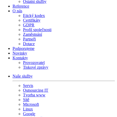
Ostatní služby
Reference
O nás
Etický kodex
Certifikáty
GDPR
Profil společnosti
Zaměstnání
Partneři
Dotace
Podporujeme
Novinky
Kontakty
Provozovatel
Tiskové zprávy
Naše služby
Servis
Outsourcing IT
Tvorba www
Sítě
Microsoft
Linux
Google