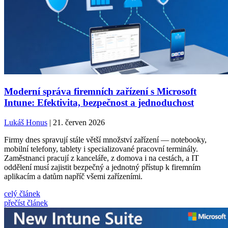
Moderní správa firemních zařízení s Microsoft
Intune: Efektivita, bezpečnost a jednoduchost
Lukáš Honus
| 21. červen 2026
Firmy dnes spravují stále větší množství zařízení — notebooky,
mobilní telefony, tablety i specializované pracovní terminály.
Zaměstnanci pracují z kanceláře, z domova i na cestách, a IT
oddělení musí zajistit bezpečný a jednotný přístup k firemním
aplikacím a datům napříč všemi zařízeními.
celý článek
přečíst článek