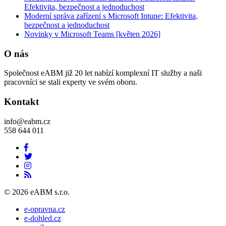
Efektivita, bezpečnost a jednoduchost
Moderní správa zařízení s Microsoft Intune: Efektivita,
bezpečnost a jednoduchost
Novinky v Microsoft Teams [květen 2026]
O nás
Společnost eABM již 20 let nabízí komplexní IT služby a naši
pracovníci se stali experty ve svém oboru.
Kontakt
info@eabm.cz
558 644 011
© 2026 eABM s.r.o.
e-opravna.cz
e-dohled.cz