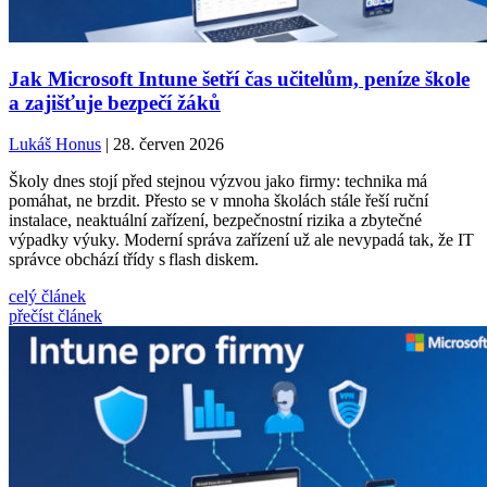
Jak Microsoft Intune šetří čas učitelům, peníze škole
a zajišťuje bezpečí žáků
Lukáš Honus
| 28. červen 2026
Školy dnes stojí před stejnou výzvou jako firmy: technika má
pomáhat, ne brzdit. Přesto se v mnoha školách stále řeší ruční
instalace, neaktuální zařízení, bezpečnostní rizika a zbytečné
výpadky výuky. Moderní správa zařízení už ale nevypadá tak, že IT
správce obchází třídy s flash diskem.
celý článek
přečíst článek