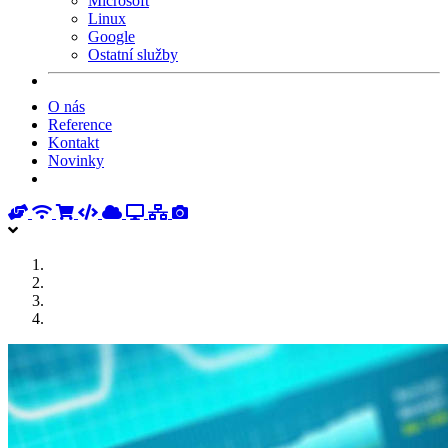
Microsoft
Linux
Google
Ostatní služby
O nás
Reference
Kontakt
Novinky