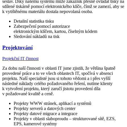
sestav. Díky našemu systému může zákazník přesně ovládat tisky na
sdílené tiskárně pomocí elektronického klíče, čímž se zamezí, aby se
k vytištěnému materiálu dostala nepovolaná osoba.
Detailní statistika tisku
Zabezpečení pomocí autorizace
elektronickým klíčem, kartou, číselným kódem
Sledování nákladů na tisk
Projektování
Projekční IT činnost
Za dobu naší činnosti v oblasti IT jsme zjistili, že většina špatně
provedené práce a to ve všech oblastech IT, spočívá v absenci
projektu. Naší specialisté jsou si tohoto vědomi a i přes vyšší
následné náklady celého požadovaného řešení, nutíme klienty
k vytvoření projektu, který zaručí jistotu provedení díla
v požadované kvalitě a ceně.
Projekty WWW stránek, aplikací a systémů
Projekty serverů a datových center
Projekty datové migrace a integrace
Projekty v oblasti slaboproudu – strukturované sítě, EZS,
EPS, kamerové systémy