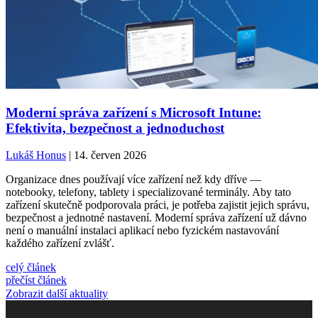
Moderní správa zařízení s Microsoft Intune:
Efektivita, bezpečnost a jednoduchost
Lukáš Honus
| 14. červen 2026
Organizace dnes používají více zařízení než kdy dříve —
notebooky, telefony, tablety i specializované terminály. Aby tato
zařízení skutečně podporovala práci, je potřeba zajistit jejich správu,
bezpečnost a jednotné nastavení. Moderní správa zařízení už dávno
není o manuální instalaci aplikací nebo fyzickém nastavování
každého zařízení zvlášť.
celý článek
přečíst článek
Zobrazit další aktuality