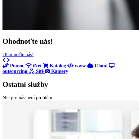
Ohodnoťte nás!
Ohodnoťte nás!
Previous
Next
Pomoc
iNet
Katalog
www
Cloud
outsourcing
Sítě
Kamery
Ostatní služby
Nic pro nás není problém