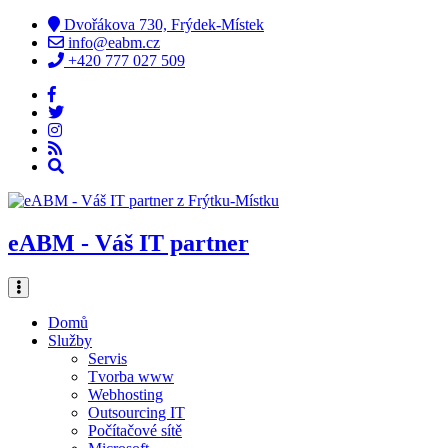
Dvořákova 730, Frýdek-Místek
info@eabm.cz
+420 777 027 509
eABM - Váš IT partner
Domů
Služby
Servis
Tvorba www
Webhosting
Outsourcing IT
Počítačové sítě