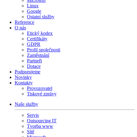
Microsoft
Linux
Google
Ostatní služby
Reference
O nás
Etický kodex
Certifikáty
GDPR
Profil společnosti
Zaměstnání
Partneři
Dotace
Podporujeme
Novinky
Kontakty
Provozovatel
Tiskové zprávy
Naše služby
Servis
Outsourcing IT
Tvorba www
Sítě