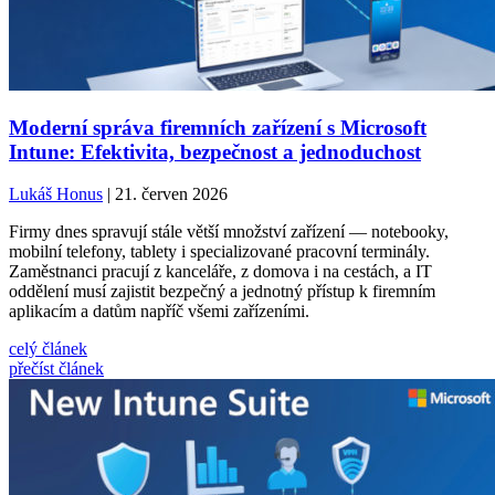
Moderní správa firemních zařízení s Microsoft
Intune: Efektivita, bezpečnost a jednoduchost
Lukáš Honus
| 21. červen 2026
Firmy dnes spravují stále větší množství zařízení — notebooky,
mobilní telefony, tablety i specializované pracovní terminály.
Zaměstnanci pracují z kanceláře, z domova i na cestách, a IT
oddělení musí zajistit bezpečný a jednotný přístup k firemním
aplikacím a datům napříč všemi zařízeními.
celý článek
přečíst článek