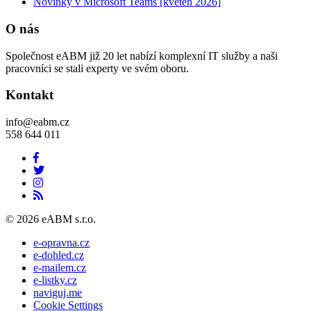
Novinky v Microsoft Teams [květen 2026]
O nás
Společnost eABM již 20 let nabízí komplexní IT služby a naši
pracovníci se stali experty ve svém oboru.
Kontakt
info@eabm.cz
558 644 011
© 2026 eABM s.r.o.
e-opravna.cz
e-dohled.cz
e-mailem.cz
e-listky.cz
naviguj.me
Cookie Settings