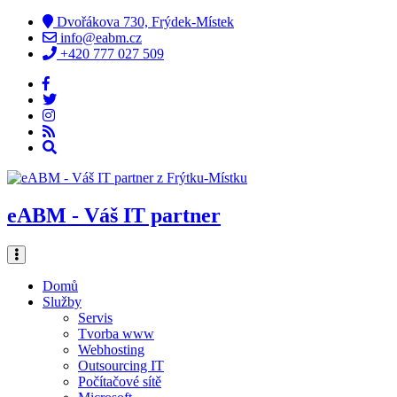
Dvořákova 730, Frýdek-Místek
info@eabm.cz
+420 777 027 509
eABM - Váš IT partner
Domů
Služby
Servis
Tvorba www
Webhosting
Outsourcing IT
Počítačové sítě