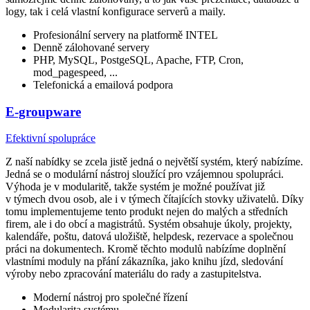
logy, tak i celá vlastní konfigurace serverů a maily.
Profesionální servery na platformě INTEL
Denně zálohované servery
PHP, MySQL, PostgeSQL, Apache, FTP, Cron,
mod_pagespeed, ...
Telefonická a emailová podpora
E-groupware
Efektivní spolupráce
Z naší nabídky se zcela jistě jedná o největší systém, který nabízíme.
Jedná se o modulární nástroj sloužící pro vzájemnou spolupráci.
Výhoda je v modularitě, takže systém je možné používat již
v týmech dvou osob, ale i v týmech čítajících stovky uživatelů. Díky
tomu implementujeme tento produkt nejen do malých a středních
firem, ale i do obcí a magistrátů. Systém obsahuje úkoly, projekty,
kalendáře, poštu, datová uložiště, helpdesk, rezervace a společnou
práci na dokumentech. Kromě těchto modulů nabízíme doplnění
vlastními moduly na přání zákazníka, jako knihu jízd, sledování
výroby nebo zpracování materiálu do rady a zastupitelstva.
Moderní nástroj pro společné řízení
Modularita systému