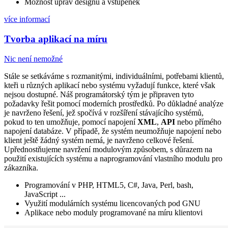
Možnost úprav designu a vstupenek
více informací
Tvorba aplikací na míru
Nic není nemožné
Stále se setkáváme s rozmanitými, individuálními, potřebami klientů,
kteři u různých aplikací nebo systému vyžadují funkce, které však
nejsou dostupné. Náš programátorský tým je připraven tyto
požadavky řešit pomocí moderních prostředků. Po důkladné analýze
je navrženo řešení, jež spočívá v rozšíření stávajícího systémů,
pokud to ten umožňuje, pomocí napojení
XML
,
API
nebo přímého
napojení databáze. V případě, že systém neumožňuje napojení nebo
klient ještě žádný systém nemá, je navrženo celkové řešení.
Upřednostňujeme navržení modulovým způsobem, s důrazem na
použití existujících systému a naprogramování vlastního modulu pro
zákazníka.
Programování v PHP, HTML5, C#, Java, Perl, bash,
JavaScript ...
Využití modulárních systému licencovaných pod GNU
Aplikace nebo moduly programované na míru klientovi