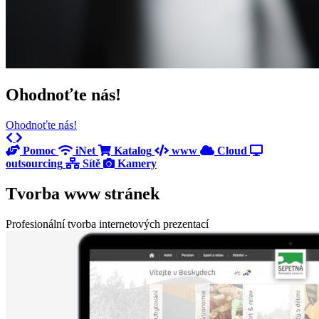
Ohodnoťte nás!
Ohodnoťte nás!
Previous
Next
Pomoc
iNet
Katalog
www
Cloud
outsourcing
Sítě
Kamery
Tvorba www stránek
Profesionální tvorba internetových prezentací