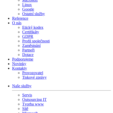
Microsoft
Linux
Google
Ostatní služby
Reference
O nás
Etický kodex
Certifikáty
GDPR
Profil společnosti
Zaměstnání
Partneři
Dotace
Podporujeme
Novinky
Kontakty
Provozovatel
Tiskové zprávy
Naše služby
Servis
Outsourcing IT
Tvorba www
Sítě