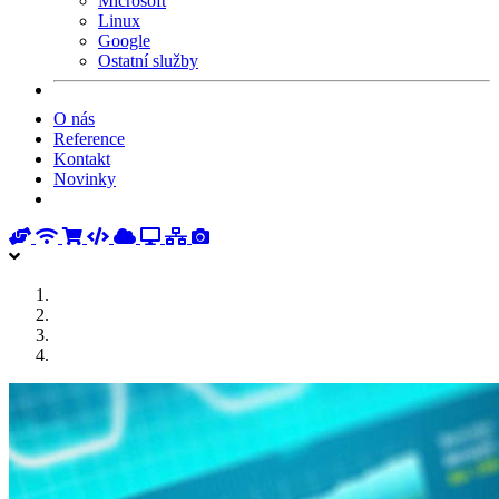
Microsoft
Linux
Google
Ostatní služby
O nás
Reference
Kontakt
Novinky