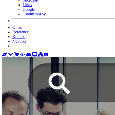
Microsoft
Linux
Google
Ostatní služby
O nás
Reference
Kontakt
Novinky