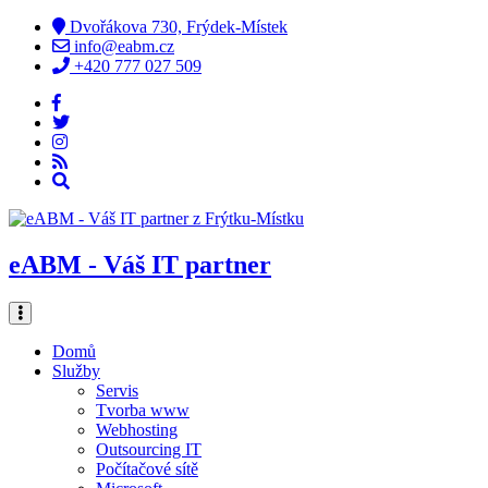
Dvořákova 730, Frýdek-Místek
info@eabm.cz
+420 777 027 509
eABM - Váš IT partner
Domů
Služby
Servis
Tvorba www
Webhosting
Outsourcing IT
Počítačové sítě