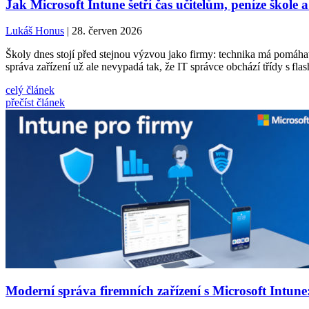
Jak Microsoft Intune šetří čas učitelům, peníze škole a
Lukáš Honus
| 28. červen 2026
Školy dnes stojí před stejnou výzvou jako firmy: technika má pomáhat,
správa zařízení už ale nevypadá tak, že IT správce obchází třídy s fla
celý článek
přečíst článek
Moderní správa firemních zařízení s Microsoft Intune