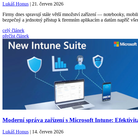
Lukáš Honus
| 21. červen 2026
Firmy dnes spravují stále větší množství zařízení — notebooky, mobilní
bezpečný a jednotný přístup k firemním aplikacím a datům napříč vše
celý článek
přečíst článek
Moderní správa zařízení s Microsoft Intune: Efektivi
Lukáš Honus
| 14. červen 2026