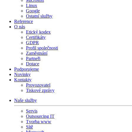
Microsoft
Linux
Google
Ostatní služby
Reference
O nás
Etický kodex
Certifikáty
GDPR
Profil společnosti
Zaměstnání
Partneři
Dotace
Podporujeme
Novinky
Kontakty
Provozovatel
Tiskové zprávy
Naše služby
Servis
Outsourcing IT
Tvorba www
Sítě