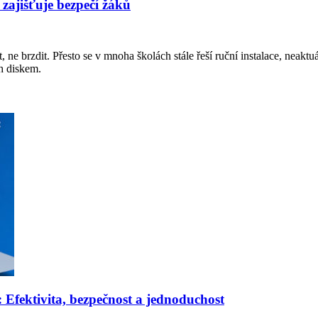
 zajišťuje bezpečí žáků
 ne brzdit. Přesto se v mnoha školách stále řeší ruční instalace, neakt
sh diskem.
: Efektivita, bezpečnost a jednoduchost