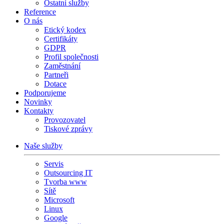
Ostatní služby
Reference
O nás
Etický kodex
Certifikáty
GDPR
Profil společnosti
Zaměstnání
Partneři
Dotace
Podporujeme
Novinky
Kontakty
Provozovatel
Tiskové zprávy
Naše služby
Servis
Outsourcing IT
Tvorba www
Sítě
Microsoft
Linux
Google