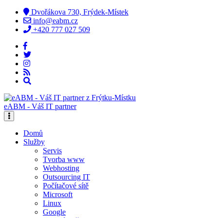
Dvořákova 730, Frýdek-Místek
info@eabm.cz
+420 777 027 509
eABM - Váš IT partner
Domů
Služby
Servis
Tvorba www
Webhosting
Outsourcing IT
Počítačové sítě
Microsoft
Linux
Google