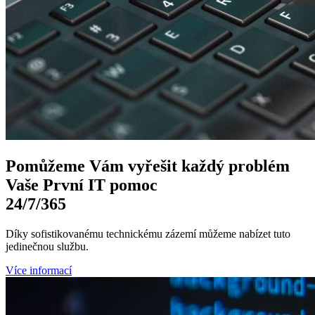
Pomůžeme Vám
vyřešit každý problém
Vaše První
IT pomoc
24/7
/365
Díky sofistikovanému technickému zázemí můžeme nabízet tuto
jedinečnou službu.
Více informací