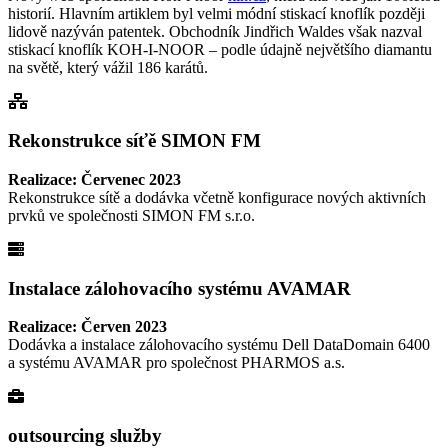
historií. Hlavním artiklem byl velmi módní stiskací knoflík později
lidově nazýván patentek. Obchodník Jindřich Waldes však nazval
stiskací knoflík KOH-I-NOOR – podle údajně největšího diamantu
na světě, který vážil 186 karátů.
Rekonstrukce síťě SIMON FM
Realizace: Červenec 2023
Rekonstrukce sítě a dodávka včetně konfigurace nových aktivních
prvků ve společnosti SIMON FM s.r.o.
Instalace zálohovacího systému AVAMAR
Realizace: Červen 2023
Dodávka a instalace zálohovacího systému Dell DataDomain 6400
a systému AVAMAR pro společnost PHARMOS a.s.
outsourcing služby