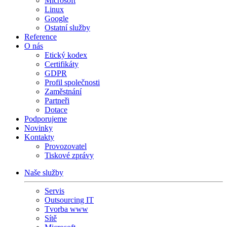
Microsoft
Linux
Google
Ostatní služby
Reference
O nás
Etický kodex
Certifikáty
GDPR
Profil společnosti
Zaměstnání
Partneři
Dotace
Podporujeme
Novinky
Kontakty
Provozovatel
Tiskové zprávy
Naše služby
Servis
Outsourcing IT
Tvorba www
Sítě