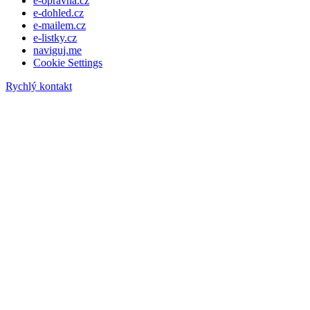
e-opravna.cz
e-dohled.cz
e-mailem.cz
e-listky.cz
naviguj.me
Cookie Settings
Rychlý kontakt