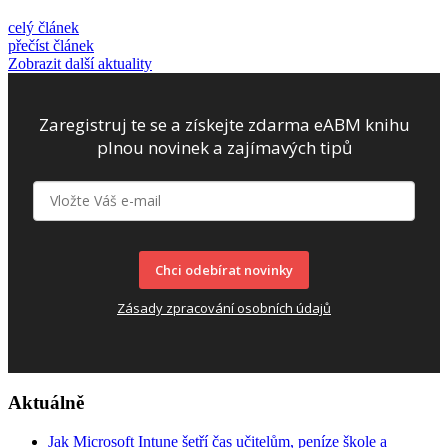
celý článek
přečíst článek
Zobrazit další aktuality
Zaregistruj te se a získejte zdarma eABM knihu
plnou novinek a zajímavých tipů
Chci odebírat novinky
Zásady zpracování osobních údajů
Aktuálně
Jak Microsoft Intune šetří čas učitelům, peníze škole a