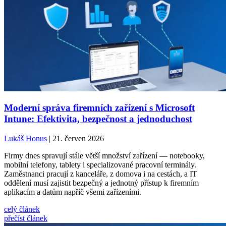
Moderní správa firemních zařízení s Microsoft
Intune: Efektivita, bezpečnost a jednoduchost
Lukáš Honus
| 21. červen 2026
Firmy dnes spravují stále větší množství zařízení — notebooky,
mobilní telefony, tablety i specializované pracovní terminály.
Zaměstnanci pracují z kanceláře, z domova i na cestách, a IT
oddělení musí zajistit bezpečný a jednotný přístup k firemním
aplikacím a datům napříč všemi zařízeními.
celý článek
přečíst článek