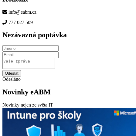
info@eabm.cz
777 027 509
Nezávazná poptávka
Odeslat
Odesláno
Novinky eABM
Novinky nejen ze světa IT