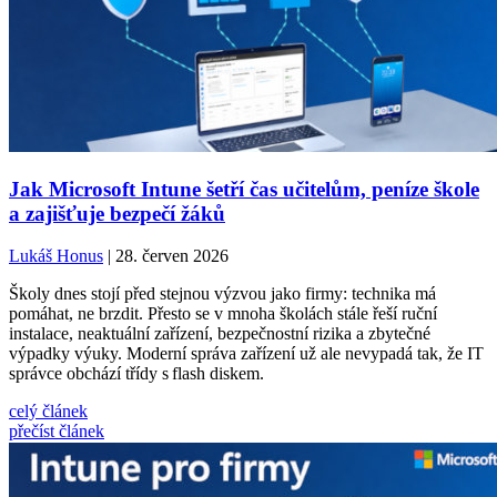
Jak Microsoft Intune šetří čas učitelům, peníze škole
a zajišťuje bezpečí žáků
Lukáš Honus
| 28. červen 2026
Školy dnes stojí před stejnou výzvou jako firmy: technika má
pomáhat, ne brzdit. Přesto se v mnoha školách stále řeší ruční
instalace, neaktuální zařízení, bezpečnostní rizika a zbytečné
výpadky výuky. Moderní správa zařízení už ale nevypadá tak, že IT
správce obchází třídy s flash diskem.
celý článek
přečíst článek