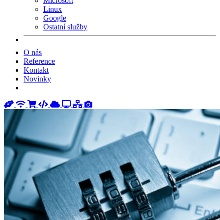
Microsoft
Linux
Google
Ostatní služby
O nás
Reference
Kontakt
Novinky