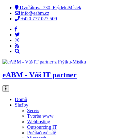
Dvořákova 730, Frýdek-Místek
info@eabm.cz
+420 777 027 509
eABM - Váš IT partner
Domů
Služby
Servis
Tvorba www
Webhosting
Outsourcing IT
Počítačové sítě