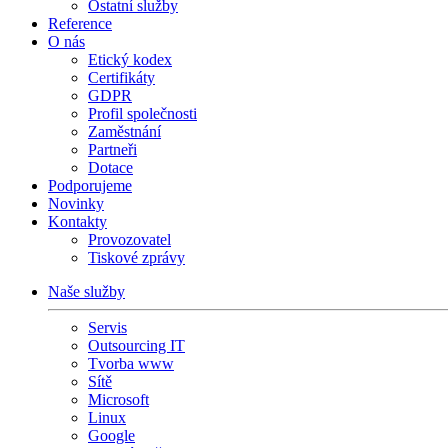
Ostatní služby
Reference
O nás
Etický kodex
Certifikáty
GDPR
Profil společnosti
Zaměstnání
Partneři
Dotace
Podporujeme
Novinky
Kontakty
Provozovatel
Tiskové zprávy
Naše služby
Servis
Outsourcing IT
Tvorba www
Sítě
Microsoft
Linux
Google