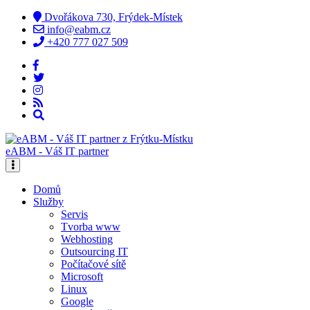
Dvořákova 730, Frýdek-Místek
info@eabm.cz
+420 777 027 509
eABM - Váš IT partner
Domů
Služby
Servis
Tvorba www
Webhosting
Outsourcing IT
Počítačové sítě
Microsoft
Linux
Google