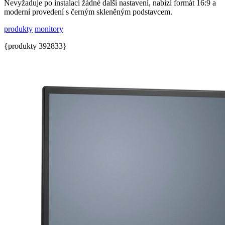
Nevyžaduje po instalaci žádné další nastavení, nabízí formát 16:9 a
moderní provedení s černým skleněným podstavcem.
produkty
monitory
{produkty 392833}