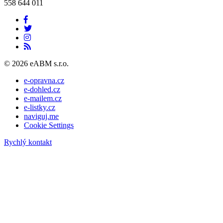
558 644 011
© 2026 eABM s.r.o.
e-opravna.cz
e-dohled.cz
e-mailem.cz
e-listky.cz
naviguj.me
Cookie Settings
Rychlý kontakt