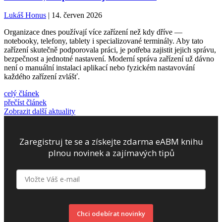
Lukáš Honus
| 14. červen 2026
Organizace dnes používají více zařízení než kdy dříve —
notebooky, telefony, tablety i specializované terminály. Aby tato
zařízení skutečně podporovala práci, je potřeba zajistit jejich správu,
bezpečnost a jednotné nastavení. Moderní správa zařízení už dávno
není o manuální instalaci aplikací nebo fyzickém nastavování
každého zařízení zvlášť.
celý článek
přečíst článek
Zobrazit další aktuality
Zaregistruj te se a získejte zdarma eABM knihu
plnou novinek a zajímavých tipů
Chci odebírat novinky