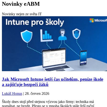
Novinky eABM
Novinky nejen ze světa IT
Jak Microsoft Intune šetří čas učitelům, peníze škole
a zajišťuje bezpečí žáků
Lukáš Honus
| 28. červen 2026
Školy dnes stojí před stejnou výzvou jako firmy: technika má
pomáhat, ne brzdit. Přesto se v mnoha školách stále řeší ruční