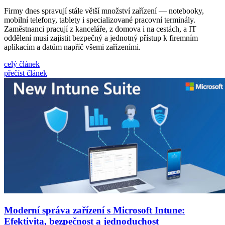
Firmy dnes spravují stále větší množství zařízení — notebooky,
mobilní telefony, tablety i specializované pracovní terminály.
Zaměstnanci pracují z kanceláře, z domova i na cestách, a IT
oddělení musí zajistit bezpečný a jednotný přístup k firemním
aplikacím a datům napříč všemi zařízeními.
celý článek
přečíst článek
Moderní správa zařízení s Microsoft Intune:
Efektivita, bezpečnost a jednoduchost