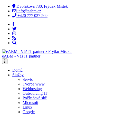
Dvořákova 730, Frýdek-Místek
info@eabm.cz
+420 777 027 509
eABM - Váš IT partner
Domů
Služby
Servis
Tvorba www
Webhosting
Outsourcing IT
Počítačové sítě
Microsoft
Linux
Google