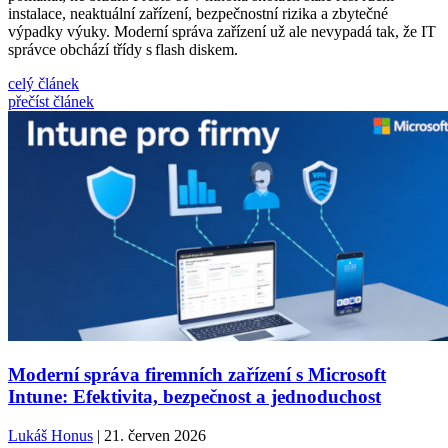
instalace, neaktuální zařízení, bezpečnostní rizika a zbytečné
výpadky výuky. Moderní správa zařízení už ale nevypadá tak, že IT
správce obchází třídy s flash diskem.
celý článek
přečíst článek
Moderní správa firemních zařízení s Microsoft
Intune: Efektivita, bezpečnost a jednoduchost
Lukáš Honus
| 21. červen 2026