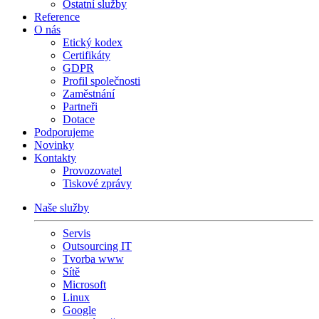
Ostatní služby
Reference
O nás
Etický kodex
Certifikáty
GDPR
Profil společnosti
Zaměstnání
Partneři
Dotace
Podporujeme
Novinky
Kontakty
Provozovatel
Tiskové zprávy
Naše služby
Servis
Outsourcing IT
Tvorba www
Sítě
Microsoft
Linux
Google