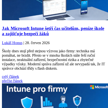
Jak Microsoft Intune šetří čas učitelům, peníze škole
a zajišťuje bezpečí žáků
Lukáš Honus
| 28. červen 2026
Školy dnes stojí před stejnou výzvou jako firmy: technika má
pomáhat, ne brzdit. Přesto se v mnoha školách stále řeší ruční
instalace, neaktuální zařízení, bezpečnostní rizika a zbytečné
výpadky výuky. Moderní správa zařízení už ale nevypadá tak, že IT
správce obchází třídy s flash diskem.
celý článek
přečíst článek