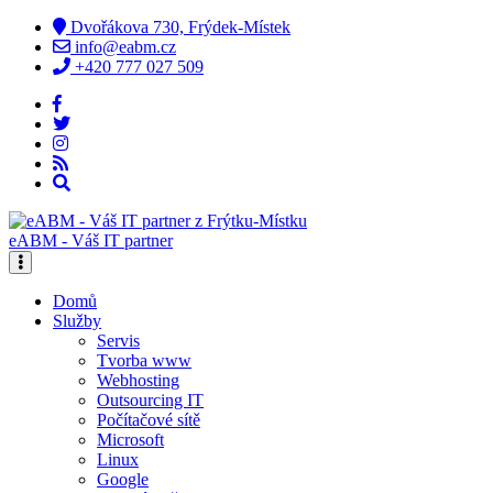
Dvořákova 730, Frýdek-Místek
info@eabm.cz
+420 777 027 509
eABM - Váš IT partner
Domů
Služby
Servis
Tvorba www
Webhosting
Outsourcing IT
Počítačové sítě
Microsoft
Linux
Google