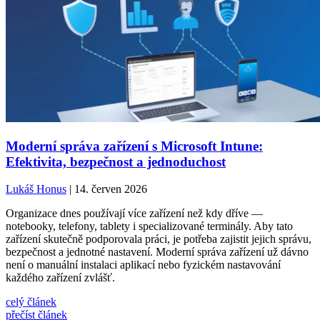
Moderní správa zařízení s Microsoft Intune:
Efektivita, bezpečnost a jednoduchost
Lukáš Honus
| 14. červen 2026
Organizace dnes používají více zařízení než kdy dříve —
notebooky, telefony, tablety i specializované terminály. Aby tato
zařízení skutečně podporovala práci, je potřeba zajistit jejich správu,
bezpečnost a jednotné nastavení. Moderní správa zařízení už dávno
není o manuální instalaci aplikací nebo fyzickém nastavování
každého zařízení zvlášť.
celý článek
přečíst článek