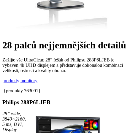
28 palců nejjemnějších detailů
Zažijte vše UltraClear. 28” fešák od Philipsu 288P6LJEB je
vybaven 4k UHD displejem a představuje dokonalou kombinaci
velikosti, ostrosti a kvality obrazu.
produkty
monitory
{produkty 363091}
Philips 288P6LJEB
28” wide,
3840×2160,
5 ms, DVI,
Display