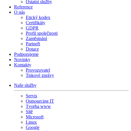
Ostatní služby
Reference
O nás
Etický kodex
Certifikáty
GDPR
Profil společnosti
Zaměstnání
Partneři
Dotace
Podporujeme
Novinky
Kontakty
Provozovatel
Tiskové zprávy
Naše služby
Servis
Outsourcing IT
Tvorba www
Sítě
Microsoft
Linux
Google