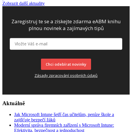
Zobrazit další aktuality
Zaregistruj te se a získejte zdarma eABM knihu
plnou novinek a zajímavých tipů
Chci odebírat novinky
Zásady zpracování osobních údajů
Aktuálně
Jak Microsoft Intune šetří čas učitelům, peníze škole a
zajišťuje bezpečí žáků
Moderní správa firemních zařízení s Microsoft Intune:
Efektivita, bezpečnost a jednoduchost