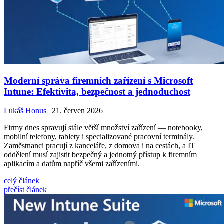
Moderní správa firemních zařízení s Microsoft
Intune: Efektivita, bezpečnost a jednoduchost
Lukáš Honus
| 21. červen 2026
Firmy dnes spravují stále větší množství zařízení — notebooky,
mobilní telefony, tablety i specializované pracovní terminály.
Zaměstnanci pracují z kanceláře, z domova i na cestách, a IT
oddělení musí zajistit bezpečný a jednotný přístup k firemním
aplikacím a datům napříč všemi zařízeními.
celý článek
přečíst článek