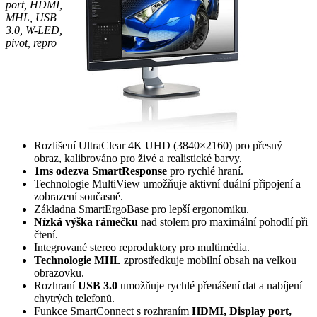
port, HDMI,
MHL, USB
3.0, W-LED,
pivot, repro
Rozlišení UltraClear 4K UHD (3840×2160) pro přesný
obraz, kalibrováno pro živé a realistické barvy.
1ms odezva SmartResponse
pro rychlé hraní.
Technologie MultiView umožňuje aktivní duální připojení a
zobrazení současně.
Základna SmartErgoBase pro lepší ergonomiku.
Nízká výška rámečku
nad stolem pro maximální pohodlí při
čtení.
Integrované stereo reproduktory pro multimédia.
Technologie MHL
zprostředkuje mobilní obsah na velkou
obrazovku.
Rozhraní
USB 3.0
umožňuje rychlé přenášení dat a nabíjení
chytrých telefonů.
Funkce SmartConnect s rozhraním
HDMI, Display port,