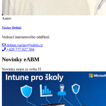
Autor:
Václav Dobiáš
Vedoucí internetového oddělení
dobias.vaclav@eabm.cz
+420 777 027 504
Novinky eABM
Novinky nejen ze světa IT