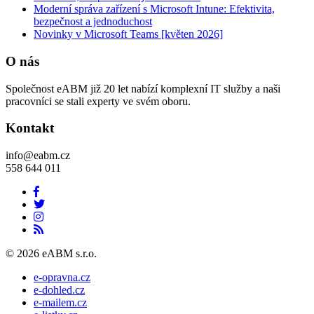
Moderní správa zařízení s Microsoft Intune: Efektivita,
bezpečnost a jednoduchost
Novinky v Microsoft Teams [květen 2026]
O nás
Společnost eABM již 20 let nabízí komplexní IT služby a naši
pracovníci se stali experty ve svém oboru.
Kontakt
info@eabm.cz
558 644 011
© 2026 eABM s.r.o.
e-opravna.cz
e-dohled.cz
e-mailem.cz