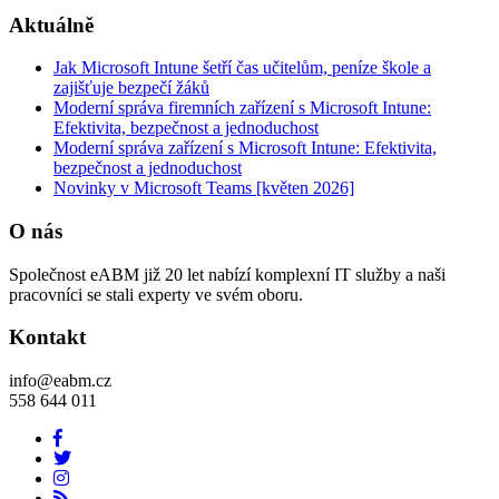
Aktuálně
Jak Microsoft Intune šetří čas učitelům, peníze škole a
zajišťuje bezpečí žáků
Moderní správa firemních zařízení s Microsoft Intune:
Efektivita, bezpečnost a jednoduchost
Moderní správa zařízení s Microsoft Intune: Efektivita,
bezpečnost a jednoduchost
Novinky v Microsoft Teams [květen 2026]
O nás
Společnost eABM již 20 let nabízí komplexní IT služby a naši
pracovníci se stali experty ve svém oboru.
Kontakt
info@eabm.cz
558 644 011