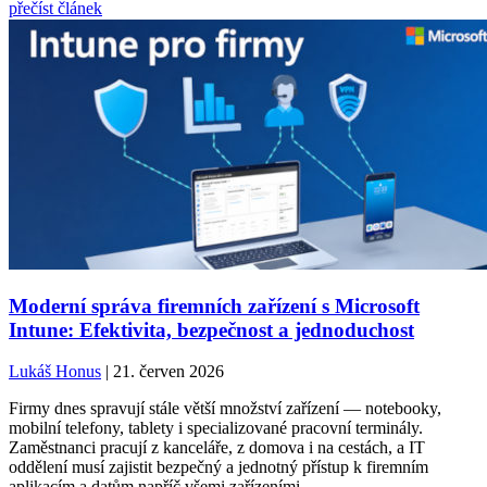
přečíst článek
Moderní správa firemních zařízení s Microsoft
Intune: Efektivita, bezpečnost a jednoduchost
Lukáš Honus
| 21. červen 2026
Firmy dnes spravují stále větší množství zařízení — notebooky,
mobilní telefony, tablety i specializované pracovní terminály.
Zaměstnanci pracují z kanceláře, z domova i na cestách, a IT
oddělení musí zajistit bezpečný a jednotný přístup k firemním
aplikacím a datům napříč všemi zařízeními.