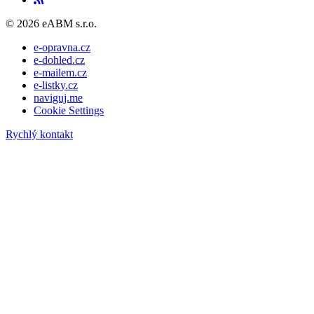
© 2026 eABM s.r.o.
e-opravna.cz
e-dohled.cz
e-mailem.cz
e-listky.cz
naviguj.me
Cookie Settings
Rychlý kontakt