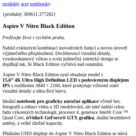
produkty
acer
notebooky
{produkty 369611,377282}
Aspire V Nitro Black Edition
Prožívejte život v rychlém pruhu.
Nabízí exkluzivní kombinaci inovativních funkcí a novou úroveň
výjimečného přizpůsobení. Dechberoucí vizuální detaily,
vysokooktanový výkon a zcela jedinečný estetický design se
doplňují tak, že Black Edition vyčnívá nad ostatními.
Aspire V Nitro Black Edition nyní obsahuje model s
15,6”
4K
Ultra
High Definition LED s podsvíceným displejem
IPS
s rozlišením 3840 × 2160, které poskytuje výborné ostré
vizuální detaily a ultra-živé barvy.
Ideální
notebook pro graficky náročné aplikace
včetně her,
fotografií a editaci videa a 3D modelování, ale také nabízí celou
řadu výkonných technologií, procesor 4. generace Intel® Core ™
Quad Core,
nVidia® GeForce® GTX grafiku
, duální bezdrátové
antény, a velké úložné kapacity.
Přidáním UHD displeje do Aspire V Nitro Black Edition se stává