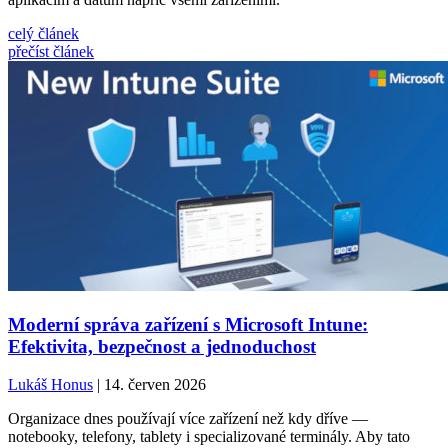
celý článek
přečíst článek
Moderní správa zařízení s Microsoft Intune:
Efektivita, bezpečnost a jednoduchost
Lukáš Honus
| 14. červen 2026
Organizace dnes používají více zařízení než kdy dříve —
notebooky, telefony, tablety i specializované terminály. Aby tato