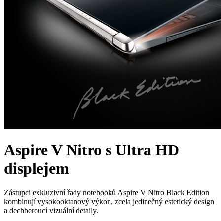
Aspire V Nitro s Ultra HD
displejem
Zástupci exkluzivní řady notebooků Aspire V Nitro Black Edition
kombinují vysokooktanový výkon, zcela jedinečný estetický design
a dechberoucí vizuální detaily.