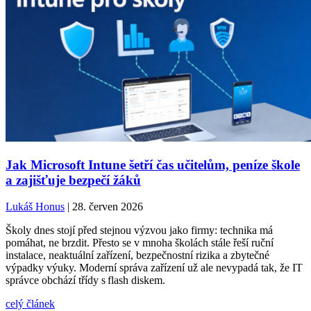
Jak Microsoft Intune šetří čas učitelům, peníze škole
a zajišťuje bezpečí žáků
Lukáš Honus
| 28. červen 2026
Školy dnes stojí před stejnou výzvou jako firmy: technika má
pomáhat, ne brzdit. Přesto se v mnoha školách stále řeší ruční
instalace, neaktuální zařízení, bezpečnostní rizika a zbytečné
výpadky výuky. Moderní správa zařízení už ale nevypadá tak, že IT
správce obchází třídy s flash diskem.
celý článek