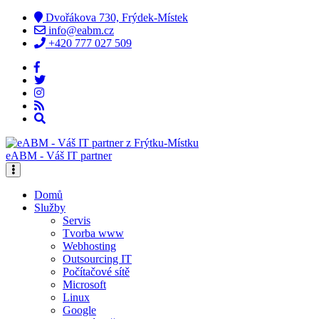
Dvořákova 730, Frýdek-Místek
info@eabm.cz
+420 777 027 509
eABM - Váš IT partner
Domů
Služby
Servis
Tvorba www
Webhosting
Outsourcing IT
Počítačové sítě
Microsoft
Linux
Google