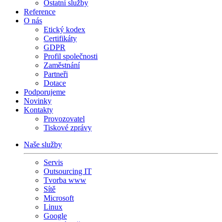
Ostatní služby
Reference
O nás
Etický kodex
Certifikáty
GDPR
Profil společnosti
Zaměstnání
Partneři
Dotace
Podporujeme
Novinky
Kontakty
Provozovatel
Tiskové zprávy
Naše služby
Servis
Outsourcing IT
Tvorba www
Sítě
Microsoft
Linux
Google