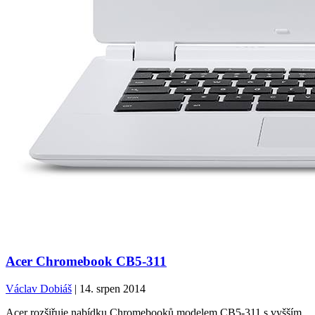
Acer Chromebook CB5-311
Václav Dobiáš
| 14. srpen 2014
Acer rozšiřuje nabídku Chromebooků modelem CB5-311 s vyšším