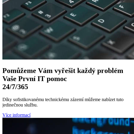
Pomůžeme Vám
vyřešit každý problém
Vaše První
IT pomoc
24/7
/365
Díky sofistikovanému technickému zázemí můžeme nabízet tuto
jedinečnou službu.
Více informací