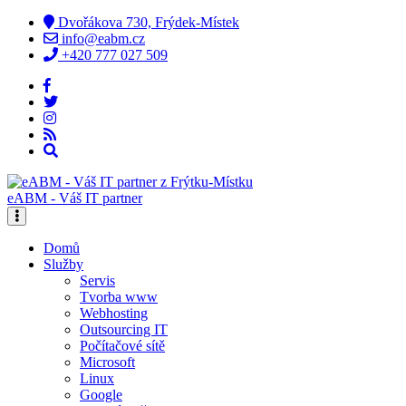
Dvořákova 730, Frýdek-Místek
info@eabm.cz
+420 777 027 509
eABM - Váš IT partner
Domů
Služby
Servis
Tvorba www
Webhosting
Outsourcing IT
Počítačové sítě
Microsoft
Linux
Google