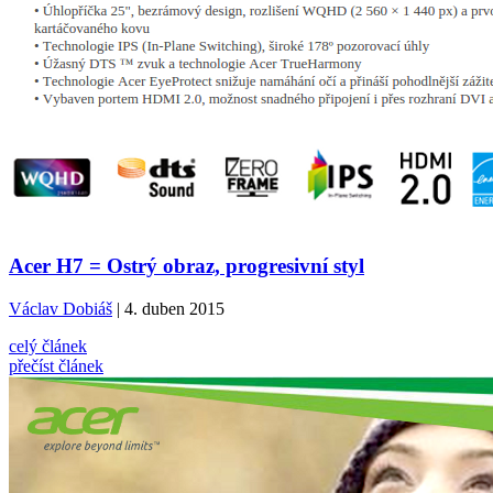
Acer H7 = Ostrý obraz, progresivní styl
Václav Dobiáš
| 4. duben 2015
celý článek
přečíst článek