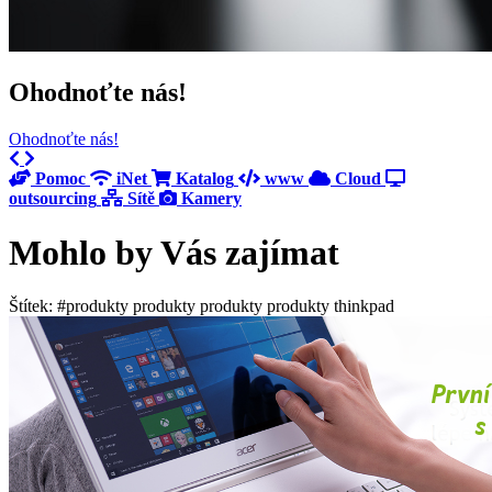
Ohodnoťte nás!
Ohodnoťte nás!
Previous
Next
Pomoc
iNet
Katalog
www
Cloud
outsourcing
Sítě
Kamery
Mohlo by Vás zajímat
Štítek: #produkty produkty produkty produkty thinkpad