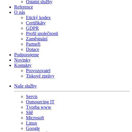
Ostatní služby
Reference
O nás
Etický kodex
Certifikáty
GDPR
Profil společnosti
Zaměstnání
Partneři
Dotace
Podporujeme
Novinky
Kontakty
Provozovatel
Tiskové zprávy
Naše služby
Servis
Outsourcing IT
Tvorba www
Sítě
Microsoft
Linux
Google