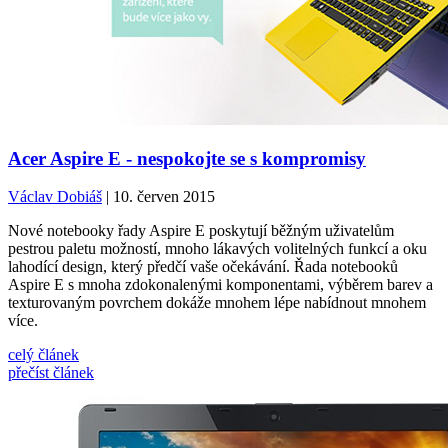
Acer Aspire E - nespokojte se s kompromisy
Václav Dobiáš
| 10. červen 2015
Nové notebooky řady Aspire E poskytují běžným uživatelům
pestrou paletu možností, mnoho lákavých volitelných funkcí a oku
lahodící design, který předčí vaše očekávání. Řada notebooků
Aspire E s mnoha zdokonalenými komponentami, výběrem barev a
texturovaným povrchem dokáže mnohem lépe nabídnout mnohem
více.
celý článek
přečíst článek