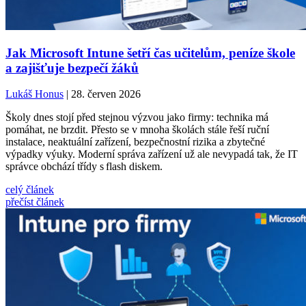
Jak Microsoft Intune šetří čas učitelům, peníze škole
a zajišťuje bezpečí žáků
Lukáš Honus
| 28. červen 2026
Školy dnes stojí před stejnou výzvou jako firmy: technika má
pomáhat, ne brzdit. Přesto se v mnoha školách stále řeší ruční
instalace, neaktuální zařízení, bezpečnostní rizika a zbytečné
výpadky výuky. Moderní správa zařízení už ale nevypadá tak, že IT
správce obchází třídy s flash diskem.
celý článek
přečíst článek