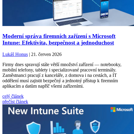
Moderní správa firemních zařízení s Microsoft
Intune: Efektivita, bezpečnost a jednoduchost
Lukáš Honus
| 21. červen 2026
Firmy dnes spravují stále větší množství zařízení — notebooky,
mobilní telefony, tablety i specializované pracovní terminály.
Zaměstnanci pracují z kanceláře, z domova i na cestách, a IT
oddělení musí zajistit bezpečný a jednotný přístup k firemním
aplikacím a datům napříč všemi zařízeními.
celý článek
přečíst článek