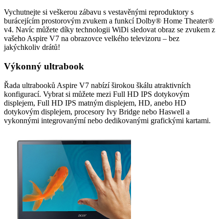
Vychutnejte si veškerou zábavu s vestavěnými reproduktory s
burácejícím prostorovým zvukem a funkcí Dolby® Home Theater®
v4. Navíc můžete díky technologii WiDi sledovat obraz se zvukem z
vašeho Aspire V7 na obrazovce velkého televizoru – bez
jakýchkoliv drátů!
Výkonný ultrabook
Řada ultrabooků Aspire V7 nabízí širokou škálu atraktivních
konfigurací. Vybrat si můžete mezi Full HD IPS dotykovým
displejem, Full HD IPS matným displejem, HD, anebo HD
dotykovým displejem, procesory Ivy Bridge nebo Haswell a
vykonnými integrovanýmí nebo dedikovanými grafickými kartami.