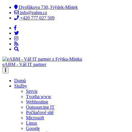
Dvořákova 730, Frýdek-Místek
info@eabm.cz
+420 777 027 509
eABM - Váš IT partner
Domů
Služby
Servis
Tvorba www
Webhosting
Outsourcing IT
Počítačové sítě
Microsoft
Linux
Google