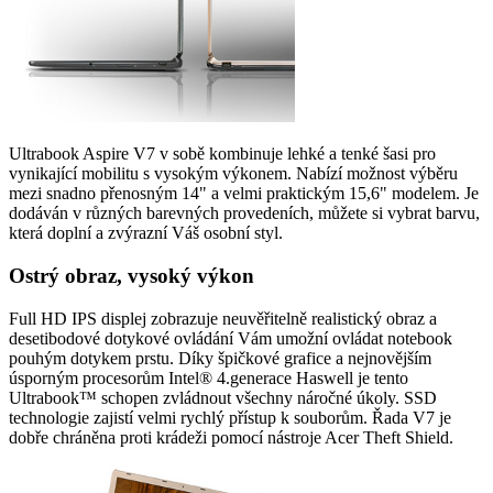
Ultrabook Aspire V7 v sobě kombinuje lehké a tenké šasi pro
vynikající mobilitu s vysokým výkonem. Nabízí možnost výběru
mezi snadno přenosným 14" a velmi praktickým 15,6" modelem. Je
dodáván v různých barevných provedeních, můžete si vybrat barvu,
která doplní a zvýrazní Váš osobní styl.
Ostrý obraz, vysoký výkon
Full HD IPS displej zobrazuje neuvěřitelně realistický obraz a
desetibodové dotykové ovládání Vám umožní ovládat notebook
pouhým dotykem prstu. Díky špičkové grafice a nejnovějším
úsporným procesorům Intel® 4.generace Haswell je tento
Ultrabook™ schopen zvládnout všechny náročné úkoly. SSD
technologie zajistí velmi rychlý přístup k souborům. Řada V7 je
dobře chráněna proti krádeži pomocí nástroje Acer Theft Shield.