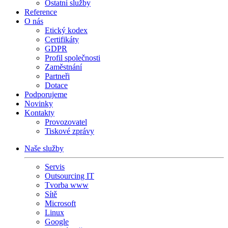
Ostatní služby
Reference
O nás
Etický kodex
Certifikáty
GDPR
Profil společnosti
Zaměstnání
Partneři
Dotace
Podporujeme
Novinky
Kontakty
Provozovatel
Tiskové zprávy
Naše služby
Servis
Outsourcing IT
Tvorba www
Sítě
Microsoft
Linux
Google