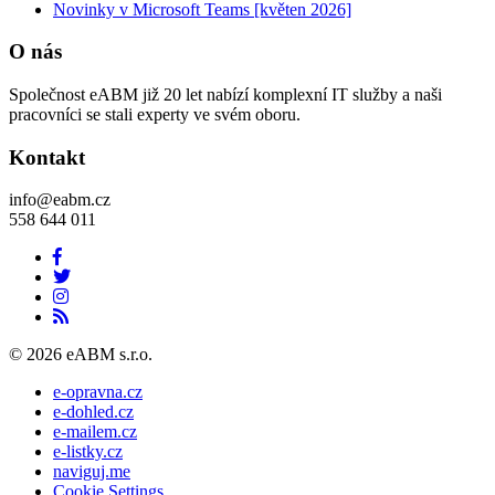
Novinky v Microsoft Teams [květen 2026]
O nás
Společnost eABM již 20 let nabízí komplexní IT služby a naši
pracovníci se stali experty ve svém oboru.
Kontakt
info@eabm.cz
558 644 011
© 2026 eABM s.r.o.
e-opravna.cz
e-dohled.cz
e-mailem.cz
e-listky.cz
naviguj.me
Cookie Settings