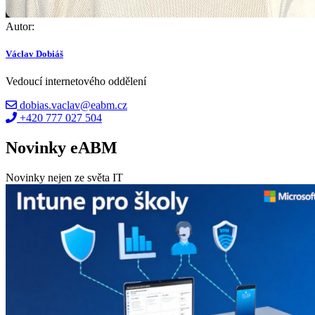
Autor:
Václav Dobiáš
Vedoucí internetového oddělení
dobias.vaclav@eabm.cz
+420 777 027 504
Novinky eABM
Novinky nejen ze světa IT