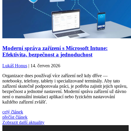
Moderní správa zařízení s Microsoft Intune:
Efektivita, bezpečnost a jednoduchost
Lukáš Honus
| 14. červen 2026
Organizace dnes používají více zařízení než kdy dříve —
notebooky, telefony, tablety i specializované terminály. Aby tato
zařízení skutečně podporovala práci, je potřeba zajistit jejich správu,
bezpečnost a jednotné nastavení. Moderní správa zařízení už dávno
není o manuální instalaci aplikací nebo fyzickém nastavování
každého zařízení zvlášť.
celý článek
přečíst článek
Zobrazit další aktuality