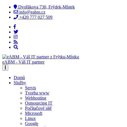
Dvořákova 730, Frýdek-Místek
info@eabm.cz
+420 777 027 509
eABM - Váš IT partner
Domů
Služby
Servis
Tvorba www
Webhosting
Outsourcing IT
Počítačové sítě
Microsoft
Linux
Google