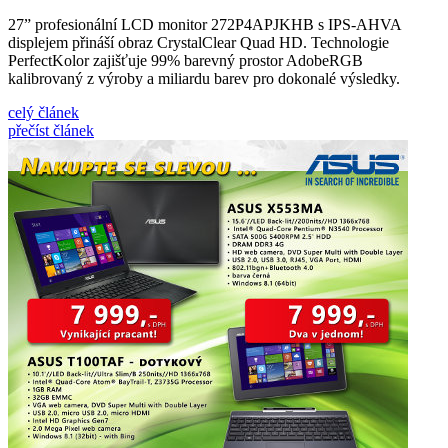
27” profesionální LCD monitor 272P4APJKHB s IPS-AHVA
displejem přináší obraz CrystalClear Quad HD. Technologie
PerfectKolor zajišťuje 99% barevný prostor AdobeRGB
kalibrovaný z výroby a miliardu barev pro dokonalé výsledky.
celý článek
přečíst článek