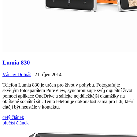
Lumia 830
Václav Dobiáš
| 21. říjen 2014
Telefon Lumia 830 je určen pro život v pohybu. Fotografujte
skvělým fotoaparátem PureView, synchronizujte svůj digitální život
pomocí aplikace OneDrive a sdílejte nejdůležitější okamžiky na
oblíbené sociální síti. Tento telefon je dokonalost sama pro lidi, kteří
chtějí být neustále v kontaktu.
celý článek
přečíst článek