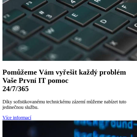
Pomůžeme Vám
vyřešit každý problém
Vaše První
IT pomoc
24/7
/365
Díky sofistikovanému technickému zázemí můžeme nabízet tuto
jedinečnou službu.
Více informací