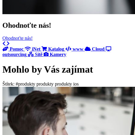
Ohodnoťte nás!
Ohodnoťte nás!
Previous
Next
Pomoc
iNet
Katalog
www
Cloud
outsourcing
Sítě
Kamery
Mohlo by Vás zajímat
Štítek: #produkty produkty produkty ios