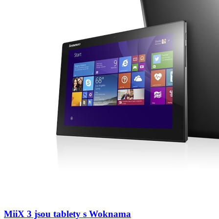
MiiX 3 jsou tablety s Woknama