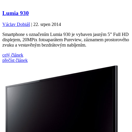
Lumia 930
Václav Dobiáš
| 22. srpen 2014
Smartphone s označením Lumia 930 je vybaven jasným 5” Full HD
displejem, 20MPix fotoaparátem Pureview, záznamem prostorového
zvuku a vestavěným bezdrátovým nabíjením.
celý článek
přečíst článek