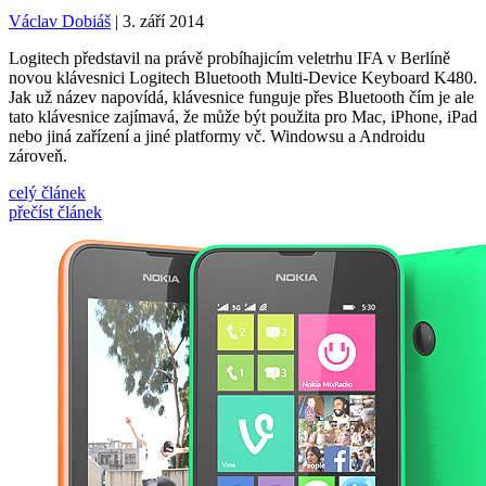
Václav Dobiáš
| 3. září 2014
Logitech představil na právě probíhajicím veletrhu IFA v Berlíně
novou klávesnici Logitech Bluetooth Multi-Device Keyboard K480.
Jak už název napovídá, klávesnice funguje přes Bluetooth čím je ale
tato klávesnice zajímavá, že může být použita pro Mac, iPhone, iPad
nebo jiná zařízení a jiné platformy vč. Windowsu a Androidu
zároveň.
celý článek
přečíst článek