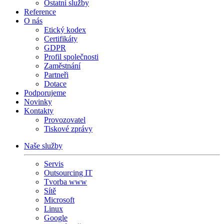
Ostatní služby
Reference
O nás
Etický kodex
Certifikáty
GDPR
Profil společnosti
Zaměstnání
Partneři
Dotace
Podporujeme
Novinky
Kontakty
Provozovatel
Tiskové zprávy
Naše služby
Servis
Outsourcing IT
Tvorba www
Sítě
Microsoft
Linux
Google