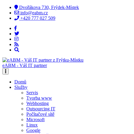
Dvořákova 730, Frýdek-Místek
info@eabm.cz
+420 777 027 509
eABM - Váš IT partner
Domů
Služby
Servis
Tvorba www
Webhosting
Outsourcing IT
Počítačové sítě
Microsoft
Linux
Google