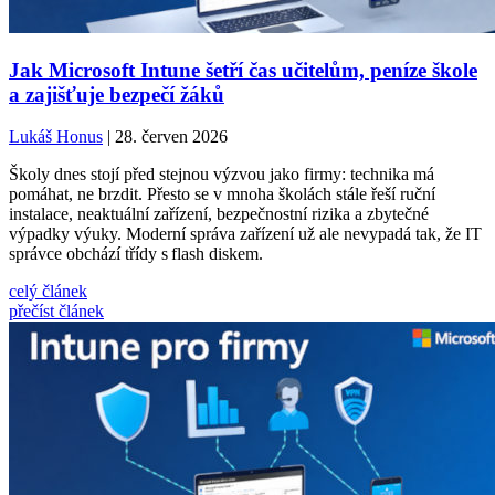
Jak Microsoft Intune šetří čas učitelům, peníze škole
a zajišťuje bezpečí žáků
Lukáš Honus
| 28. červen 2026
Školy dnes stojí před stejnou výzvou jako firmy: technika má
pomáhat, ne brzdit. Přesto se v mnoha školách stále řeší ruční
instalace, neaktuální zařízení, bezpečnostní rizika a zbytečné
výpadky výuky. Moderní správa zařízení už ale nevypadá tak, že IT
správce obchází třídy s flash diskem.
celý článek
přečíst článek