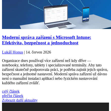
Moderní správa zařízení s Microsoft Intune:
Efektivita, bezpečnost a jednoduchost
Lukáš Honus
| 14. červen 2026
Organizace dnes používají více zařízení než kdy dříve —
notebooky, telefony, tablety i specializované terminály. Aby tato
zařízení skutečně podporovala práci, je potřeba zajistit jejich správu,
bezpečnost a jednotné nastavení. Moderní správa zařízení už dávno
není o manuální instalaci aplikací nebo fyzickém nastavování
každého zařízení zvlášť.
celý článek
přečíst článek
Zobrazit další aktuality