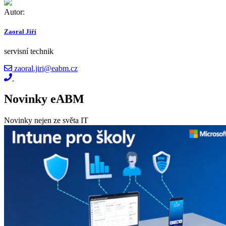
Autor:
Zaoral Jiří
servisní technik
zaoral.jiri@eabm.cz
Novinky eABM
Novinky nejen ze světa IT