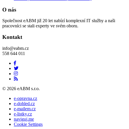
O nás
Společnost eABM již 20 let nabízí komplexní IT služby a naši
pracovníci se stali experty ve svém oboru.
Kontakt
info@eabm.cz
558 644 011
© 2026 eABM s.r.o.
e-opravna.cz
e-dohled.cz
e-mailem.cz
e-listky.cz
naviguj.me
Cookie Settings