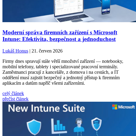
Moderní správa firemních zařízení s Microsoft
Intune: Efektivita, bezpečnost a jednoduchost
Lukáš Honus
| 21. červen 2026
Firmy dnes spravují stále větší množství zařízení — notebooky,
mobilní telefony, tablety i specializované pracovní terminály.
Zaměstnanci pracují z kanceláře, z domova i na cestách, a IT
oddělení musí zajistit bezpečný a jednotný přístup k firemním
aplikacím a datům napříč všemi zařízeními.
celý článek
přečíst článek