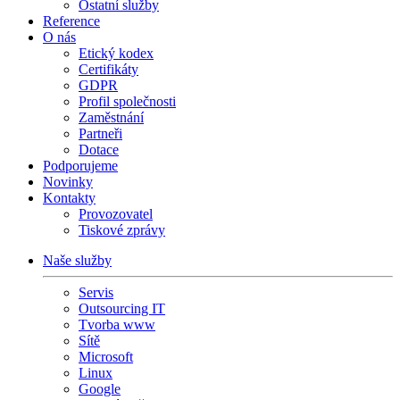
Ostatní služby
Reference
O nás
Etický kodex
Certifikáty
GDPR
Profil společnosti
Zaměstnání
Partneři
Dotace
Podporujeme
Novinky
Kontakty
Provozovatel
Tiskové zprávy
Naše služby
Servis
Outsourcing IT
Tvorba www
Sítě
Microsoft
Linux
Google