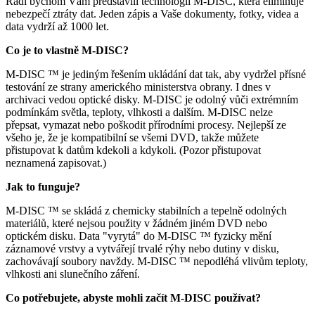
Rádi bychom Vám představili technologii M-DISC, která eliminuje
nebezpečí ztráty dat. Jeden zápis a Vaše dokumenty, fotky, videa a
data vydrží až 1000 let.
Co je to vlastně M-DISC?
M-DISC ™ je jediným řešením ukládání dat tak, aby vydržel přísné
testování ze strany amerického ministerstva obrany. I dnes v
archivaci vedou optické disky. M-DISC je odolný vůči extrémním
podmínkám světla, teploty, vlhkosti a dalším. M-DISC nelze
přepsat, vymazat nebo poškodit přírodními procesy. Nejlepší ze
všeho je, že je kompatibilní se všemi DVD, takže můžete
přistupovat k datům kdekoli a kdykoli. (Pozor přistupovat
neznamená zapisovat.)
Jak to funguje?
M-DISC ™ se skládá z chemicky stabilních a tepelně odolných
materiálů, které nejsou použity v žádném jiném DVD nebo
optickém disku. Data "vyrytá" do M-DISC ™ fyzicky mění
záznamové vrstvy a vytvářejí trvalé rýhy nebo dutiny v disku,
zachovávají soubory navždy. M-DISC ™ nepodléhá vlivům teploty,
vlhkosti ani slunečního záření.
Co potřebujete, abyste mohli začít M-DISC používat?