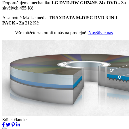
Doporučujeme mechaniku
LG DVD-RW GH24NS 24x DVD
- Za
skvělých 455 Kč
A samotné M-disc média
TRAXDATA M-DISC DVD 3 IN 1
PACK
- Za 212 Kč
Vše můžete zakoupit u nás na prodejně.
Navštivte nás
.
Sdílet článek: