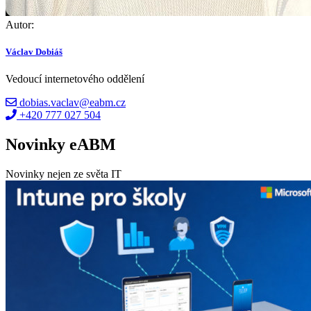
Autor:
Václav Dobiáš
Vedoucí internetového oddělení
dobias.vaclav@eabm.cz
+420 777 027 504
Novinky eABM
Novinky nejen ze světa IT