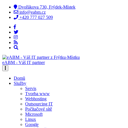
Dvořákova 730, Frýdek-Místek
info@eabm.cz
+420 777 027 509
eABM - Váš IT partner
Domů
Služby
Servis
Tvorba www
Webhosting
Outsourcing IT
Počítačové sítě
Microsoft
Linux
Google