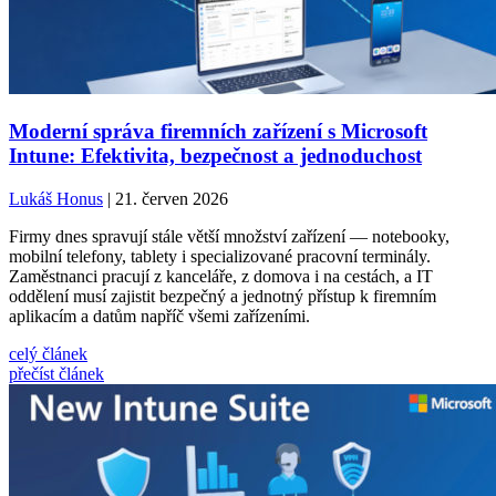
Moderní správa firemních zařízení s Microsoft
Intune: Efektivita, bezpečnost a jednoduchost
Lukáš Honus
| 21. červen 2026
Firmy dnes spravují stále větší množství zařízení — notebooky,
mobilní telefony, tablety i specializované pracovní terminály.
Zaměstnanci pracují z kanceláře, z domova i na cestách, a IT
oddělení musí zajistit bezpečný a jednotný přístup k firemním
aplikacím a datům napříč všemi zařízeními.
celý článek
přečíst článek