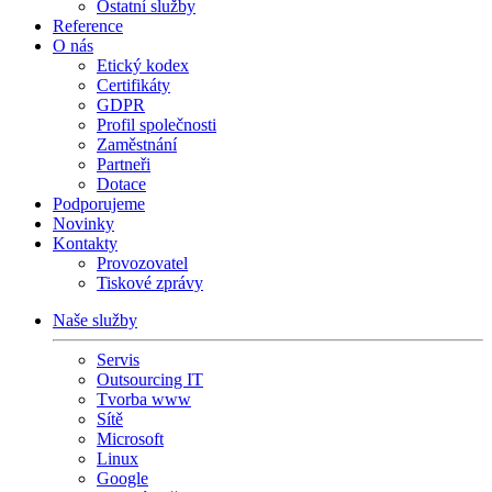
Ostatní služby
Reference
O nás
Etický kodex
Certifikáty
GDPR
Profil společnosti
Zaměstnání
Partneři
Dotace
Podporujeme
Novinky
Kontakty
Provozovatel
Tiskové zprávy
Naše služby
Servis
Outsourcing IT
Tvorba www
Sítě
Microsoft
Linux
Google