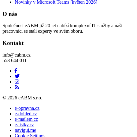
Novinky v Microsoft Teams [květen 2026]
O nás
Společnost eABM již 20 let nabízí komplexní IT služby a naši
pracovníci se stali experty ve svém oboru.
Kontakt
info@eabm.cz
558 644 011
© 2026 eABM s.r.o.
e-opravna.cz
e-dohled.cz
e-mailem.cz
e-listky.cz
naviguj.me
Cookie Settings