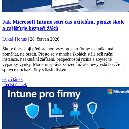
Jak Microsoft Intune šetří čas učitelům, peníze škole
a zajišťuje bezpečí žáků
Lukáš Honus
| 28. červen 2026
Školy dnes stojí před stejnou výzvou jako firmy: technika má
pomáhat, ne brzdit. Přesto se v mnoha školách stále řeší ruční
instalace, neaktuální zařízení, bezpečnostní rizika a zbytečné
výpadky výuky. Moderní správa zařízení už ale nevypadá tak, že IT
správce obchází třídy s flash diskem.
celý článek
přečíst článek