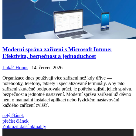
Moderní správa zařízení s Microsoft Intune:
Efektivita, bezpečnost a jednoduchost
Lukáš Honus
| 14. červen 2026
Organizace dnes používají více zařízení než kdy dříve —
notebooky, telefony, tablety i specializované terminály. Aby tato
zařízení skutečně podporovala práci, je potřeba zajistit jejich správu,
bezpečnost a jednotné nastavení. Moderní správa zařízení už dávno
není o manuální instalaci aplikací nebo fyzickém nastavování
každého zařízení zvlášť.
celý článek
přečíst článek
Zobrazit další aktuality