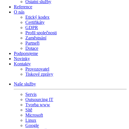
Ostatní služby
Reference
O nás
Etický kodex
Certifikáty
GDPR
Profil společnosti
Zaměstnání
Partneři
Dotace
Podporujeme
Novinky
Kontakty
Provozovatel
Tiskové zprávy
Naše služby
Servis
Outsourcing IT
Tvorba www
Sítě
Microsoft
Linux
Google