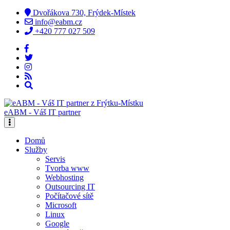
Dvořákova 730, Frýdek-Místek
info@eabm.cz
+420 777 027 509
eABM - Váš IT partner
Domů
Služby
Servis
Tvorba www
Webhosting
Outsourcing IT
Počítačové sítě
Microsoft
Linux
Google