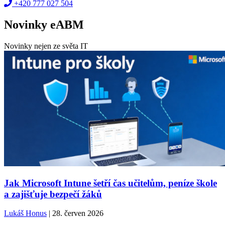
+420 777 027 504
Novinky eABM
Novinky nejen ze světa IT
Jak Microsoft Intune šetří čas učitelům, peníze škole
a zajišťuje bezpečí žáků
Lukáš Honus
| 28. červen 2026