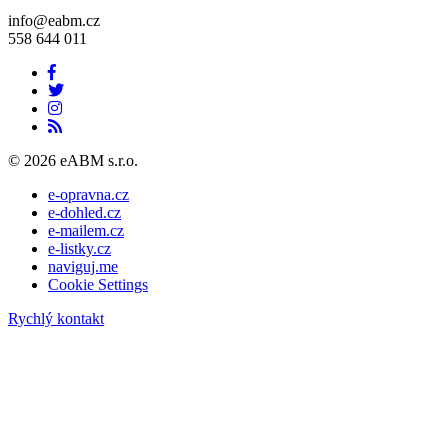
info@eabm.cz
558 644 011
© 2026 eABM s.r.o.
e-opravna.cz
e-dohled.cz
e-mailem.cz
e-listky.cz
naviguj.me
Cookie Settings
Rychlý kontakt