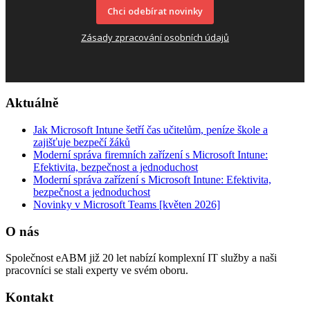
Chci odebírat novinky
Zásady zpracování osobních údajů
Aktuálně
Jak Microsoft Intune šetří čas učitelům, peníze škole a
zajišťuje bezpečí žáků
Moderní správa firemních zařízení s Microsoft Intune:
Efektivita, bezpečnost a jednoduchost
Moderní správa zařízení s Microsoft Intune: Efektivita,
bezpečnost a jednoduchost
Novinky v Microsoft Teams [květen 2026]
O nás
Společnost eABM již 20 let nabízí komplexní IT služby a naši
pracovníci se stali experty ve svém oboru.
Kontakt