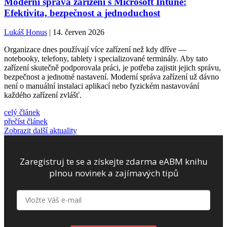
Moderní správa zařízení s Microsoft Intune:
Efektivita, bezpečnost a jednoduchost
Lukáš Honus
| 14. červen 2026
Organizace dnes používají více zařízení než kdy dříve —
notebooky, telefony, tablety i specializované terminály. Aby tato
zařízení skutečně podporovala práci, je potřeba zajistit jejich správu,
bezpečnost a jednotné nastavení. Moderní správa zařízení už dávno
není o manuální instalaci aplikací nebo fyzickém nastavování
každého zařízení zvlášť.
celý článek
přečíst článek
Zobrazit další aktuality
Zaregistruj te se a získejte zdarma eABM knihu
plnou novinek a zajímavých tipů