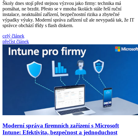
Školy dnes stojí před stejnou výzvou jako firmy: technika má
pomáhat, ne brzdit. Přesto se v mnoha školách stále řeší ruční
instalace, neaktuální zařízení, bezpečnostní rizika a zbytečné
výpadky výuky. Moderní správa zařízení už ale nevypadá tak, že IT
správce obchází třídy s flash diskem.
celý článek
přečíst článek
Moderní správa firemních zařízení s Microsoft
Intune: Efektivita, bezpečnost a jednoduchost