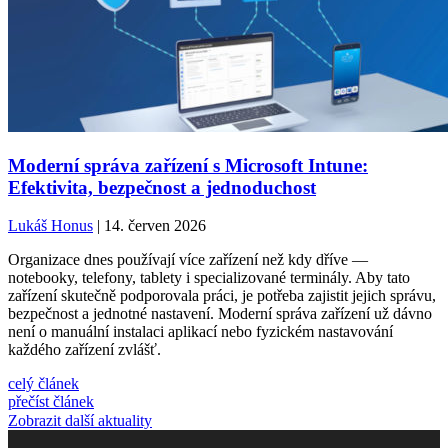
Moderní správa zařízení s Microsoft Intune:
Efektivita, bezpečnost a jednoduchost
Lukáš Honus
| 14. červen 2026
Organizace dnes používají více zařízení než kdy dříve —
notebooky, telefony, tablety i specializované terminály. Aby tato
zařízení skutečně podporovala práci, je potřeba zajistit jejich správu,
bezpečnost a jednotné nastavení. Moderní správa zařízení už dávno
není o manuální instalaci aplikací nebo fyzickém nastavování
každého zařízení zvlášť.
celý článek
přečíst článek
Zobrazit další aktuality