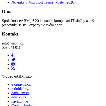
Novinky v Microsoft Teams [květen 2026]
O nás
Společnost eABM již 20 let nabízí komplexní IT služby a naši
pracovníci se stali experty ve svém oboru.
Kontakt
info@eabm.cz
558 644 011
© 2026 eABM s.r.o.
e-opravna.cz
e-dohled.cz
e-mailem.cz
e-listky.cz
naviguj.me
Cookie Settings