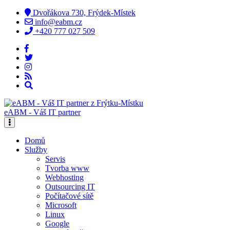
Dvořákova 730, Frýdek-Místek
info@eabm.cz
+420 777 027 509
eABM - Váš IT partner
Domů
Služby
Servis
Tvorba www
Webhosting
Outsourcing IT
Počítačové sítě
Microsoft
Linux
Google