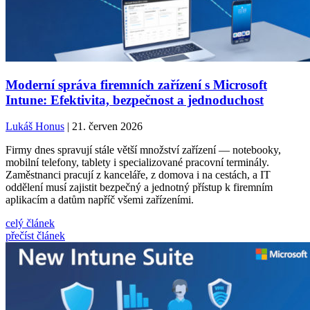
Moderní správa firemních zařízení s Microsoft
Intune: Efektivita, bezpečnost a jednoduchost
Lukáš Honus
| 21. červen 2026
Firmy dnes spravují stále větší množství zařízení — notebooky,
mobilní telefony, tablety i specializované pracovní terminály.
Zaměstnanci pracují z kanceláře, z domova i na cestách, a IT
oddělení musí zajistit bezpečný a jednotný přístup k firemním
aplikacím a datům napříč všemi zařízeními.
celý článek
přečíst článek