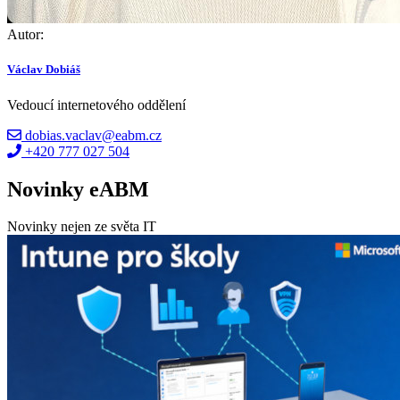
Autor:
Václav Dobiáš
Vedoucí internetového oddělení
dobias.vaclav@eabm.cz
+420 777 027 504
Novinky eABM
Novinky nejen ze světa IT