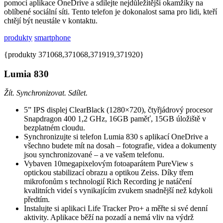
pomocí aplikace OneDrive a sdílejte nejdůležitější okamžiky na
oblíbené sociální síti. Tento telefon je dokonalost sama pro lidi, kteří
chtějí být neustále v kontaktu.
produkty
smartphone
{produkty 371068,371068,371919,371920}
Lumia 830
Žít. Synchronizovat. Sdílet.
5” IPS displej ClearBlack (1280×720), čtyřjádrový procesor
Snapdragon 400 1,2 GHz, 16GB paměť, 15GB úložiště v
bezplatném cloudu.
Synchronizujte si telefon Lumia 830 s aplikací OneDrive a
všechno budete mít na dosah – fotografie, videa a dokumenty
jsou synchronizované – a ve vašem telefonu.
Vybaven 10megapixelovým fotoaparátem PureView s
optickou stabilizací obrazu a optikou Zeiss. Díky třem
mikrofonům s technologií Rich Recording je natáčení
kvalitních videí s vynikajícím zvukem snadnější než kdykoli
předtím.
Instalujte si aplikaci Life Tracker Pro+ a měřte si své denní
aktivity. Aplikace běží na pozadí a nemá vliv na výdrž