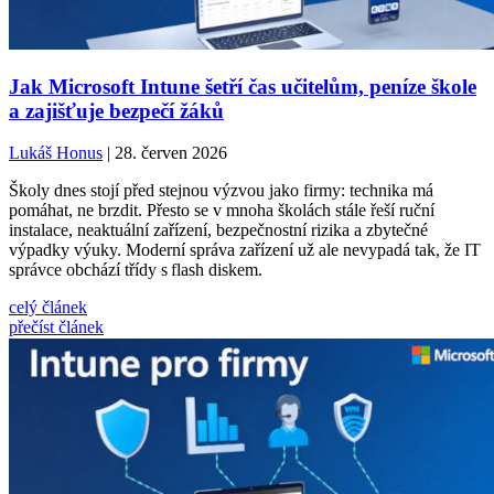
Jak Microsoft Intune šetří čas učitelům, peníze škole
a zajišťuje bezpečí žáků
Lukáš Honus
| 28. červen 2026
Školy dnes stojí před stejnou výzvou jako firmy: technika má
pomáhat, ne brzdit. Přesto se v mnoha školách stále řeší ruční
instalace, neaktuální zařízení, bezpečnostní rizika a zbytečné
výpadky výuky. Moderní správa zařízení už ale nevypadá tak, že IT
správce obchází třídy s flash diskem.
celý článek
přečíst článek