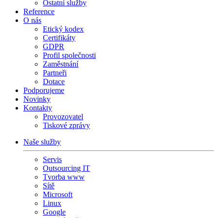
Ostatní služby
Reference
O nás
Etický kodex
Certifikáty
GDPR
Profil společnosti
Zaměstnání
Partneři
Dotace
Podporujeme
Novinky
Kontakty
Provozovatel
Tiskové zprávy
Naše služby
Servis
Outsourcing IT
Tvorba www
Sítě
Microsoft
Linux
Google