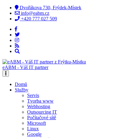
Dvořákova 730, Frýdek-Místek
info@eabm.cz
+420 777 027 509
eABM - Váš IT partner
Domů
Služby
Servis
Tvorba www
Webhosting
Outsourcing IT
Počítačové sítě
Microsoft
Linux
Google