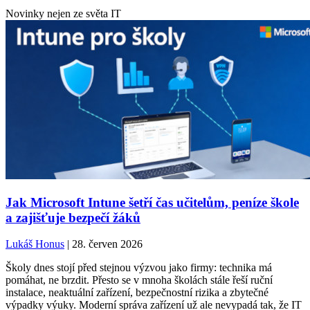
Novinky nejen ze světa IT
Jak Microsoft Intune šetří čas učitelům, peníze škole
a zajišťuje bezpečí žáků
Lukáš Honus
| 28. červen 2026
Školy dnes stojí před stejnou výzvou jako firmy: technika má
pomáhat, ne brzdit. Přesto se v mnoha školách stále řeší ruční
instalace, neaktuální zařízení, bezpečnostní rizika a zbytečné
výpadky výuky. Moderní správa zařízení už ale nevypadá tak, že IT