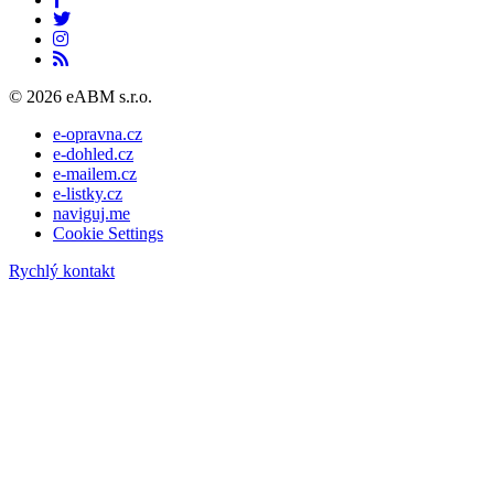
© 2026 eABM s.r.o.
e-opravna.cz
e-dohled.cz
e-mailem.cz
e-listky.cz
naviguj.me
Cookie Settings
Rychlý kontakt