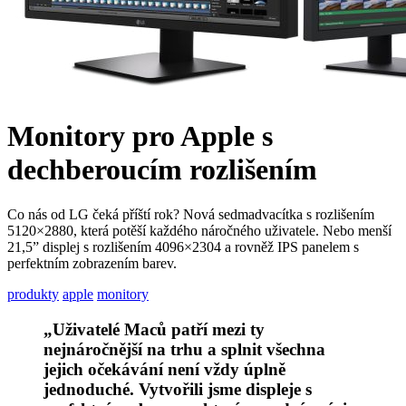
Monitory pro Apple s
dechberoucím rozlišením
Co nás od LG čeká příští rok? Nová sedmadvacítka s rozlišením
5120×2880, která potěší každého náročného uživatele. Nebo menší
21,5” displej s rozlišením 4096×2304 a rovněž IPS panelem s
perfektním zobrazením barev.
produkty
apple
monitory
„Uživatelé Maců patří mezi ty
nejnáročnější na trhu a splnit všechna
jejich očekávání není vždy úplně
jednoduché. Vytvořili jsme displeje s