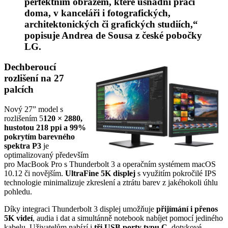
perfektním obrazem, které usnadní práci
doma, v kanceláři i fotografických,
architektonických či grafických studiích,“
popisuje Andrea de Sousa z české pobočky
LG.
Dechberoucí
rozlišení na 27
palcích
Nový 27” model s
rozlišením 5
120 × 2880,
hustotou 218 ppi a 99%
pokrytím barevného
spektra P3
je
optimalizovaný především
pro MacBook Pro s Thunderbolt 3 a operačním systémem macOS
10.12 či novějším.
UltraFine 5K displej
s využitím pokročilé IPS
technologie minimalizuje zkreslení a ztrátu barev z jakéhokoli úhlu
pohledu.
Díky integraci Thunderbolt 3 displej umožňuje
přijímání i přenos
5K videí
, audia i dat a simultánně notebook nabíjet pomocí jediného
kabelu. Uživatelům nabízí i
tři USB porty typu C
, dotykové