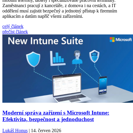
mobilní telefony, tablety i specializované pracovní terminály.
Zaměstnanci pracují z kanceláře, z domova i na cestách, a IT
oddělení musí zajistit bezpečný a jednotný přístup k firemním
aplikacím a datům napříč všemi zařízeními.
celý článek
přečíst článek
Moderní správa zařízení s Microsoft Intune:
Efektivita, bezpečnost a jednoduchost
Lukáš Honus
| 14. červen 2026