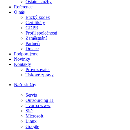
Ostatní služby
Reference
O nás
Etický kodex
Certifikáty
GDPR
Profil společnosti
Zaměstnání
Partneři
Dotace
Podporujeme
Novinky
Kontakty
Provozovatel
Tiskové zprávy
Naše služby
Servis
Outsourcing IT
Tvorba www
Sítě
Microsoft
Linux
Google