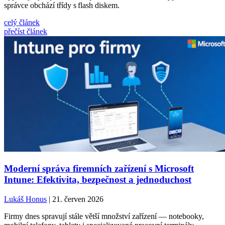
správce obchází třídy s flash diskem.
celý článek
přečíst článek
Moderní správa firemních zařízení s Microsoft
Intune: Efektivita, bezpečnost a jednoduchost
Lukáš Honus
| 21. červen 2026
Firmy dnes spravují stále větší množství zařízení — notebooky,