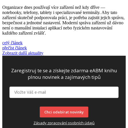
Organizace dnes používají více zařízení než kdy dříve —
notebooky, telefony, tablety i specializované terminály. Aby tato
zařízení skutečně podporovala práci, je potřeba zajistit jejich správu,
bezpečnost a jednotné nastavení. Moderní správa zařízení už dávno
není o manuální instalaci aplikací nebo fyzickém nastavování
každého zařízení zvlášť.
celý článek
přečíst článek
Zobrazit další aktuality
Zaregistruj te se a získejte zdarma eABM knihu
plnou novinek a zajímavých tipů
Chci odebírat novinky
Zásady zpracování osobních údajů