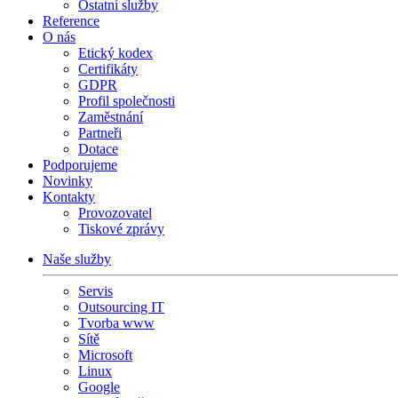
Ostatní služby
Reference
O nás
Etický kodex
Certifikáty
GDPR
Profil společnosti
Zaměstnání
Partneři
Dotace
Podporujeme
Novinky
Kontakty
Provozovatel
Tiskové zprávy
Naše služby
Servis
Outsourcing IT
Tvorba www
Sítě
Microsoft
Linux
Google