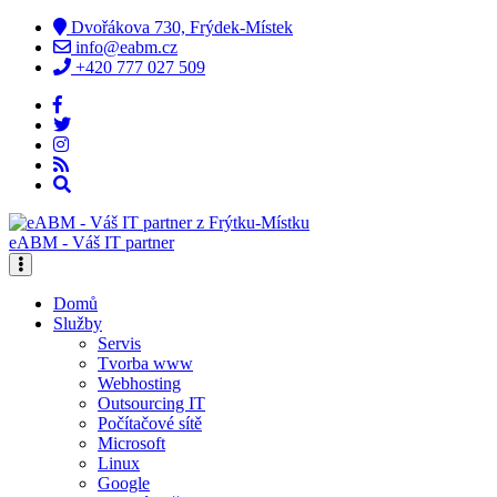
Dvořákova 730, Frýdek-Místek
info@eabm.cz
+420 777 027 509
eABM - Váš IT partner
Domů
Služby
Servis
Tvorba www
Webhosting
Outsourcing IT
Počítačové sítě
Microsoft
Linux
Google