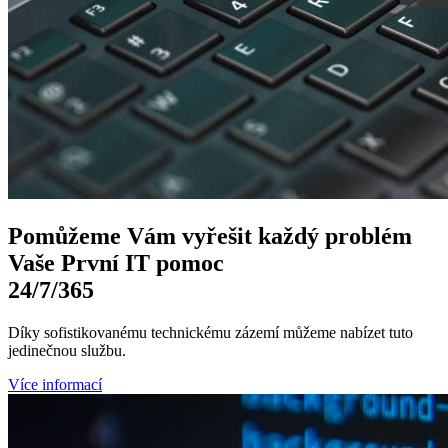
Pomůžeme Vám
vyřešit každý problém
Vaše První
IT pomoc
24/7
/365
Díky sofistikovanému technickému zázemí můžeme nabízet tuto
jedinečnou službu.
Více informací