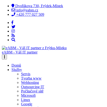
Dvořákova 730, Frýdek-Místek
info@eabm.cz
+420 777 027 509
eABM - Váš IT partner
Domů
Služby
Servis
Tvorba www
Webhosting
Outsourcing IT
Počítačové sítě
Microsoft
Linux
Google