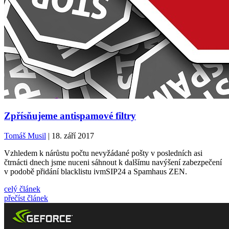
Zpřísňujeme antispamové filtry
Tomáš Musil
| 18. září 2017
Vzhledem k nárůstu počtu nevyžádané pošty v posledních asi
čtrnácti dnech jsme nuceni sáhnout k dalšímu navýšení zabezpečení
v podobě přidání blacklistu ivmSIP24 a Spamhaus ZEN.
celý článek
přečíst článek