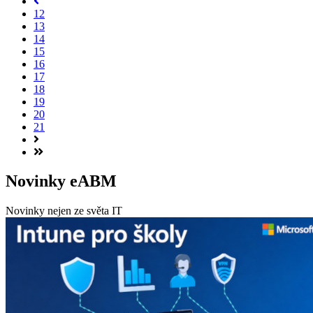
12
13
14
15
16
17
18
19
20
21
Novinky eABM
Novinky nejen ze světa IT