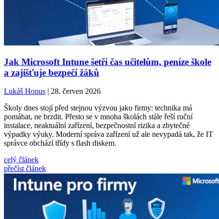
Jak Microsoft Intune šetří čas učitelům, peníze škole
a zajišťuje bezpečí žáků
Lukáš Honus
| 28. červen 2026
Školy dnes stojí před stejnou výzvou jako firmy: technika má
pomáhat, ne brzdit. Přesto se v mnoha školách stále řeší ruční
instalace, neaktuální zařízení, bezpečnostní rizika a zbytečné
výpadky výuky. Moderní správa zařízení už ale nevypadá tak, že IT
správce obchází třídy s flash diskem.
celý článek
přečíst článek