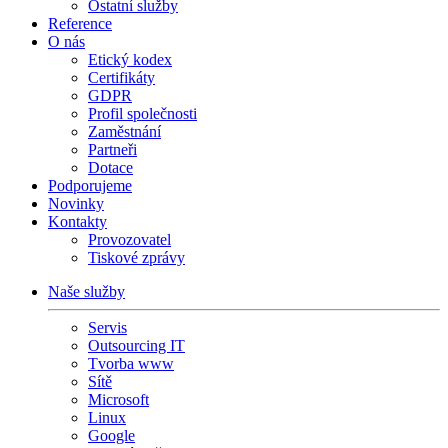
Ostatní služby
Reference
O nás
Etický kodex
Certifikáty
GDPR
Profil společnosti
Zaměstnání
Partneři
Dotace
Podporujeme
Novinky
Kontakty
Provozovatel
Tiskové zprávy
Naše služby
Servis
Outsourcing IT
Tvorba www
Sítě
Microsoft
Linux
Google