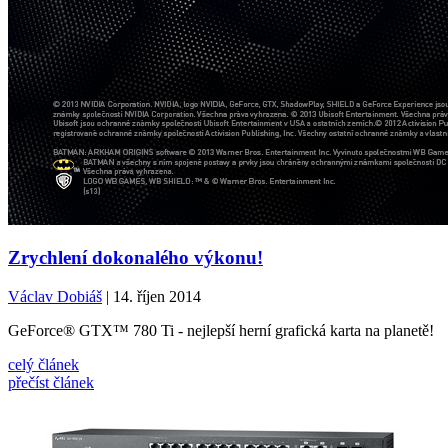
Zrychlení dokonalého výkonu!
Václav Dobiáš
| 14. říjen 2014
GeForce® GTX™ 780 Ti - nejlepší herní grafická karta na planetě!
celý článek
přečíst článek