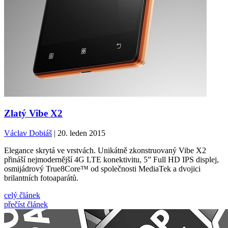
Zlatý Vibe X2
Václav Dobiáš
| 20. leden 2015
Elegance skrytá ve vrstvách. Unikátně zkonstruovaný Vibe X2
přináší nejmodernější 4G LTE konektivitu, 5” Full HD IPS displej,
osmijádrový True8Core™ od společnosti MediaTek a dvojici
brilantních fotoaparátů.
celý článek
přečíst článek