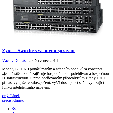
Zyxel - Switche s webovou správou
Václav Dobiáš
| 29. červenec 2014
Modely GS1920 přináší malým a středním podnikům koncepci
„jediné sítě“, která zajišťuje hospodárnou, spolehlivou a bezpečnou
IT infrastrukturu. Oproti oceňovaným předchůdcům z řady 1910
přináší vylepšené zabezpečení, vyšší dostupnost sítě a vynikající
funkci inteligentního napájení.
celý článek
přečíst článek