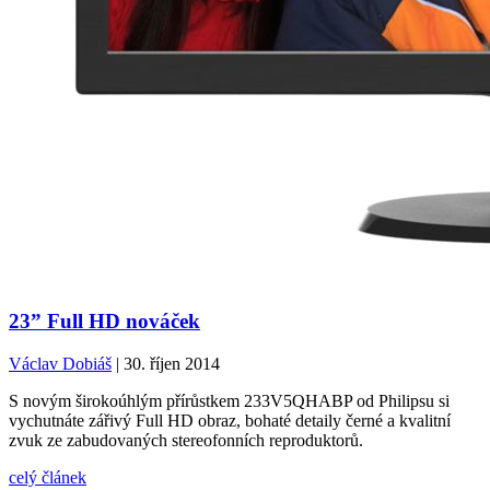
23” Full HD nováček
Václav Dobiáš
| 30. říjen 2014
S novým širokoúhlým přírůstkem 233V5QHABP od Philipsu si
vychutnáte zářivý Full HD obraz, bohaté detaily černé a kvalitní
zvuk ze zabudovaných stereofonních reproduktorů.
celý článek