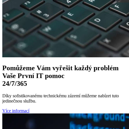
Pomůžeme Vám
vyřešit každý problém
Vaše První
IT pomoc
24/7
/365
Díky sofistikovanému technickému zázemí můžeme nabízet tuto
jedinečnou službu.
Více informací