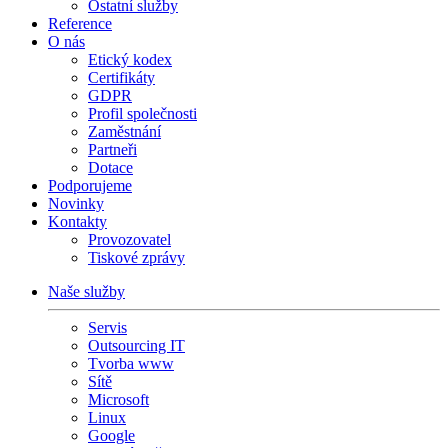
Ostatní služby
Reference
O nás
Etický kodex
Certifikáty
GDPR
Profil společnosti
Zaměstnání
Partneři
Dotace
Podporujeme
Novinky
Kontakty
Provozovatel
Tiskové zprávy
Naše služby
Servis
Outsourcing IT
Tvorba www
Sítě
Microsoft
Linux
Google