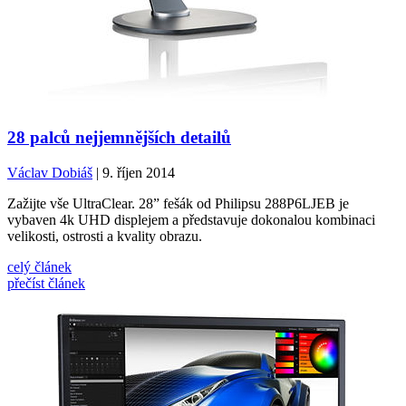
28 palců nejjemnějších detailů
Václav Dobiáš
| 9. říjen 2014
Zažijte vše UltraClear. 28” fešák od Philipsu 288P6LJEB je
vybaven 4k UHD displejem a představuje dokonalou kombinaci
velikosti, ostrosti a kvality obrazu.
celý článek
přečíst článek