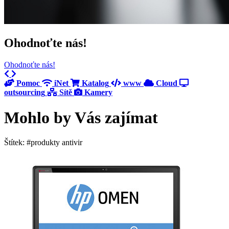
Ohodnoťte nás!
Ohodnoťte nás!
Previous
Next
Pomoc
iNet
Katalog
www
Cloud
outsourcing
Sítě
Kamery
Mohlo by Vás zajímat
Štítek: #produkty antivir