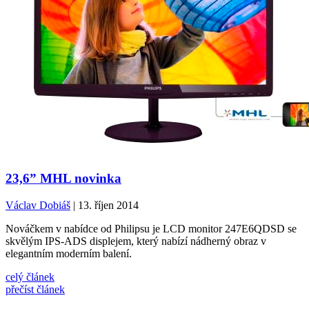
23,6” MHL novinka
Václav Dobiáš
| 13. říjen 2014
Nováčkem v nabídce od Philipsu je LCD monitor 247E6QDSD se
skvělým IPS-ADS displejem, který nabízí nádherný obraz v
elegantním moderním balení.
celý článek
přečíst článek