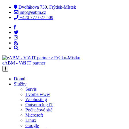
Dvořákova 730, Frýdek-Místek
info@eabm.cz
+420 777 027 509
eABM - Váš IT partner
Domů
Služby
Servis
Tvorba www
Webhosting
Outsourcing IT
Počítačové sítě
Microsoft
Linux
Google