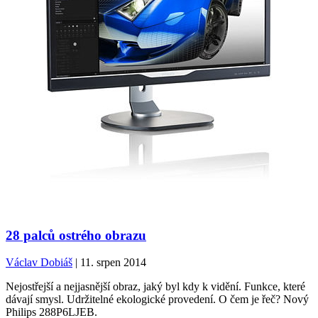
28 palců ostrého obrazu
Václav Dobiáš
| 11. srpen 2014
Nejostřejší a nejjasnější obraz, jaký byl kdy k vidění. Funkce, které
dávají smysl. Udržitelné ekologické provedení. O čem je řeč? Nový
Philips 288P6LJEB.