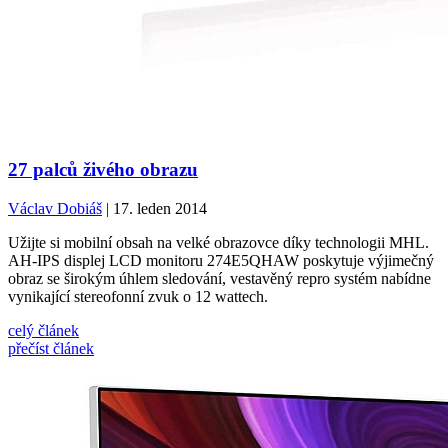
27 palců živého obrazu
Václav Dobiáš
| 17. leden 2014
Užijte si mobilní obsah na velké obrazovce díky technologii MHL.
AH-IPS displej LCD monitoru 274E5QHAW poskytuje výjimečný
obraz se širokým úhlem sledování, vestavěný repro systém nabídne
vynikající stereofonní zvuk o 12 wattech.
celý článek
přečíst článek