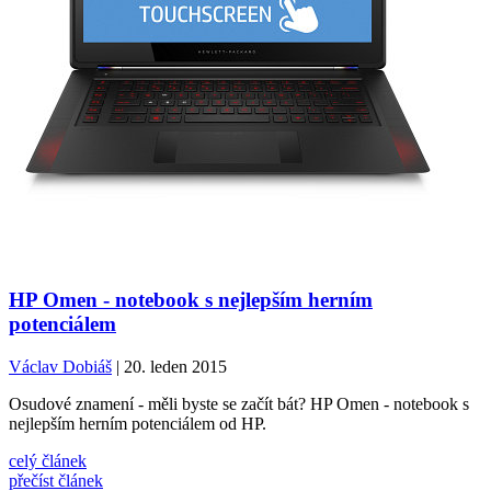
HP Omen - notebook s nejlepším herním
potenciálem
Václav Dobiáš
| 20. leden 2015
Osudové znamení - měli byste se začít bát? HP Omen - notebook s
nejlepším herním potenciálem od HP.
celý článek
přečíst článek