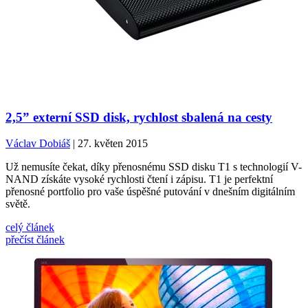
2,5” externí SSD disk, rychlost sbalená na cesty
Václav Dobiáš
| 27. květen 2015
Už nemusíte čekat, díky přenosnému SSD disku T1 s technologií V-
NAND získáte vysoké rychlosti čtení i zápisu. T1 je perfektní
přenosné portfolio pro vaše úspěšné putování v dnešním digitálním
světě.
celý článek
přečíst článek