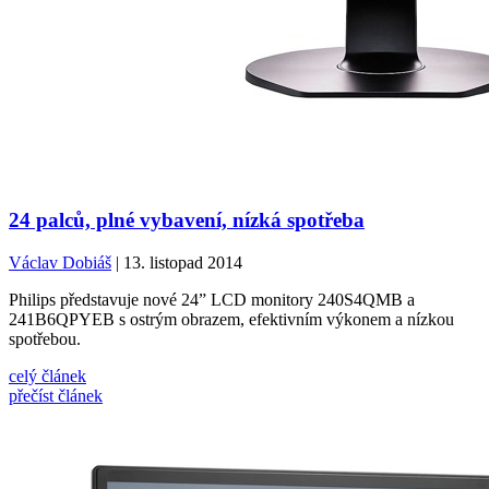
24 palců, plné vybavení, nízká spotřeba
Václav Dobiáš
| 13. listopad 2014
Philips představuje nové 24” LCD monitory 240S4QMB a
241B6QPYEB s ostrým obrazem, efektivním výkonem a nízkou
spotřebou.
celý článek
přečíst článek