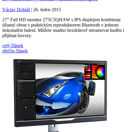
Václav Dobiáš
| 26. leden 2015
27” Full HD monitor 275C5QHAW s IPS displejem kombinuje
úžasný obraz s praktickým reproduktorem Bluetooth v jednom
dokonalém balení. Můžete snadno bezdrátově streamovat hudbu i
přijímat hovory.
celý článek
přečíst článek