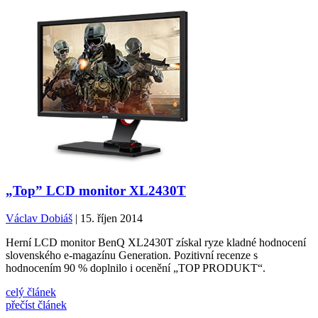
„Top” LCD monitor XL2430T
Václav Dobiáš
| 15. říjen 2014
Herní LCD monitor BenQ XL2430T získal ryze kladné hodnocení
slovenského e-magazínu Generation. Pozitivní recenze s
hodnocením 90 % doplnilo i ocenění „TOP PRODUKT“.
celý článek
přečíst článek