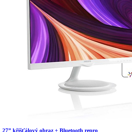
27” křišťálový obraz + Bluetooth repro