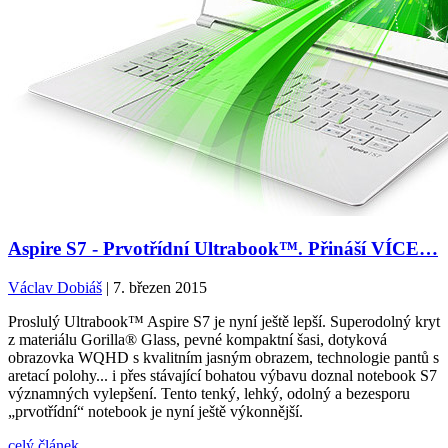
Aspire S7 - Prvotřídní Ultrabook™. Přináší VÍCE…
Václav Dobiáš
| 7. březen 2015
Proslulý Ultrabook™ Aspire S7 je nyní ještě lepší. Superodolný kryt
z materiálu Gorilla® Glass, pevné kompaktní šasi, dotyková
obrazovka WQHD s kvalitním jasným obrazem, technologie pantů s
aretací polohy... i přes stávající bohatou výbavu doznal notebook S7
významných vylepšení. Tento tenký, lehký, odolný a bezesporu
„prvotřídní“ notebook je nyní ještě výkonnější.
celý článek