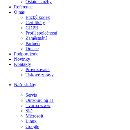
Ostatní služby
Reference
O nás
Etický kodex
Certifikáty
GDPR
Profil společnosti
Zaměstnání
Partneři
Dotace
Podporujeme
Novinky
Kontakty
Provozovatel
Tiskové zprávy
Naše služby
Servis
Outsourcing IT
Tvorba www
Sítě
Microsoft
Linux
Google