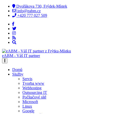
Dvořákova 730, Frýdek-Místek
info@eabm.cz
+420 777 027 509
eABM - Váš IT partner
Domů
Služby
Servis
Tvorba www
Webhosting
Outsourcing IT
Počítačové sítě
Microsoft
Linux
Google