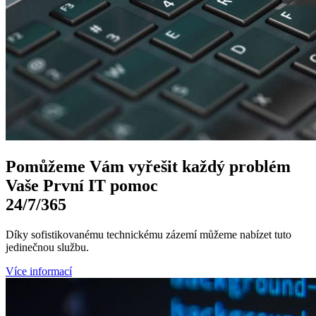
Pomůžeme Vám
vyřešit každý problém
Vaše První
IT pomoc
24/7
/365
Díky sofistikovanému technickému zázemí můžeme nabízet tuto
jedinečnou službu.
Více informací