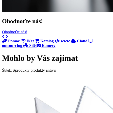
Ohodnoťte nás!
Ohodnoťte nás!
Previous
Next
Pomoc
iNet
Katalog
www
Cloud
outsourcing
Sítě
Kamery
Mohlo by Vás zajímat
Štítek: #produkty produkty antivir