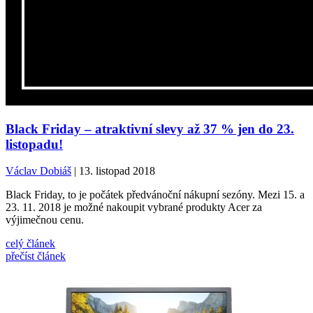
Black Friday – atraktivní slevy až 37 % jen do 23.
listopadu!
Václav Dobiáš
| 13. listopad 2018
Black Friday, to je počátek předvánoční nákupní sezóny. Mezi 15. a
23. 11. 2018 je možné nakoupit vybrané produkty Acer za
výjimečnou cenu.
celý článek
přečíst článek