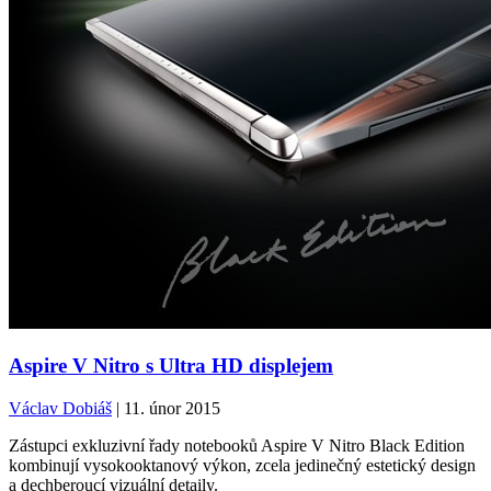
Aspire V Nitro s Ultra HD displejem
Václav Dobiáš
| 11. únor 2015
Zástupci exkluzivní řady notebooků Aspire V Nitro Black Edition
kombinují vysokooktanový výkon, zcela jedinečný estetický design
a dechberoucí vizuální detaily.