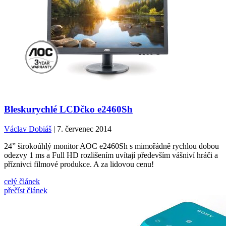
Bleskurychlé LCDčko e2460Sh
Václav Dobiáš
| 7. červenec 2014
24” širokoúhlý monitor AOC e2460Sh s mimořádně rychlou dobou
odezvy 1 ms a Full HD rozlišením uvítají především vášniví hráči a
příznivci filmové produkce. A za lidovou cenu!
celý článek
přečíst článek