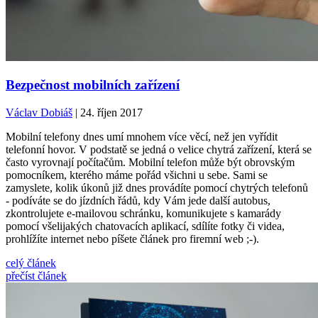
Bezpečnost mobilních zařízení
Václav Dobiáš
| 24. říjen 2017
Mobilní telefony dnes umí mnohem více věcí, než jen vyřídit
telefonní hovor. V podstatě se jedná o velice chytrá zařízení, která se
často vyrovnají počítačům. Mobilní telefon může být obrovským
pomocníkem, kterého máme pořád všichni u sebe. Sami se
zamyslete, kolik úkonů již dnes provádíte pomocí chytrých telefonů
- podíváte se do jízdních řádů, kdy Vám jede další autobus,
zkontrolujete e-mailovou schránku, komunikujete s kamarády
pomocí všelijakých chatovacích aplikací, sdílíte fotky či videa,
prohlížíte internet nebo píšete článek pro firemní web ;-).
celý článek
přečíst článek