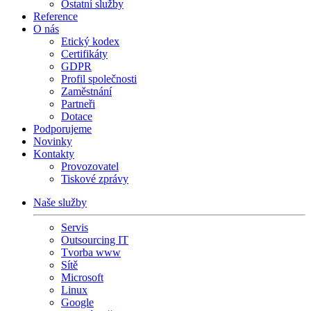
Ostatní služby
Reference
O nás
Etický kodex
Certifikáty
GDPR
Profil společnosti
Zaměstnání
Partneři
Dotace
Podporujeme
Novinky
Kontakty
Provozovatel
Tiskové zprávy
Naše služby
Servis
Outsourcing IT
Tvorba www
Sítě
Microsoft
Linux
Google