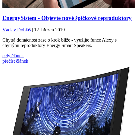
EnergySistem - Objevte nové špičkové reproduktory
Václav Dobiáš
| 12. březen 2019
Chytrá domácnost zase o krok blíže - využijte funce Alexy s
chytrými reproduktory Energy Smart Speakers.
celý článek
přečíst článek