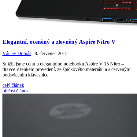
Elegantní, oceněný a zlevněný Aspire Nitro V
Václav Dobiáš
| 8. červenec 2015
Snížili jsme cenu u elegantního notebooku Aspire V 15 Nitro –
dravce v tenkém provedení, ze špičkového materiálu a s červeným
podsvícením klávesnice.
celý článek
přečíst článek