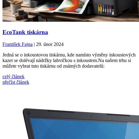
EcoTank tiskárna
František Fajna
| 29. únor 2024
Jedná se o inkoustovou tiskárnu, kde namísto výměny inkoustových
kazet se dolévají nádržky lahvičkou s inkoustem.Na našem trhu si
můžete vybrat tuto tiskárnu od známých dodavatelů:
celý článek
přečíst článek