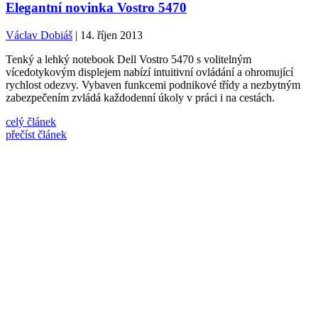
Elegantní novinka Vostro 5470
Václav Dobiáš
| 14. říjen 2013
Tenký a lehký notebook Dell Vostro 5470 s volitelným
vícedotykovým displejem nabízí intuitivní ovládání a ohromující
rychlost odezvy. Vybaven funkcemi podnikové třídy a nezbytným
zabezpečením zvládá každodenní úkoly v práci i na cestách.
celý článek
přečíst článek