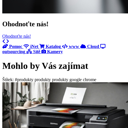
Ohodnoťte nás!
Ohodnoťte nás!
Previous
Next
Pomoc
iNet
Katalog
www
Cloud
outsourcing
Sítě
Kamery
Mohlo by Vás zajímat
Štítek: #produkty produkty produkty google chrome