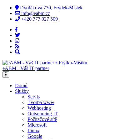
Dvořákova 730, Frýdek-Místek
info@eabm.cz
+420 777 027 509
eABM - Váš IT partner
Domů
Služby
Servis
Tvorba www
Webhosting
Outsourcing IT
Počítačové sítě
Microsoft
Linux
Google