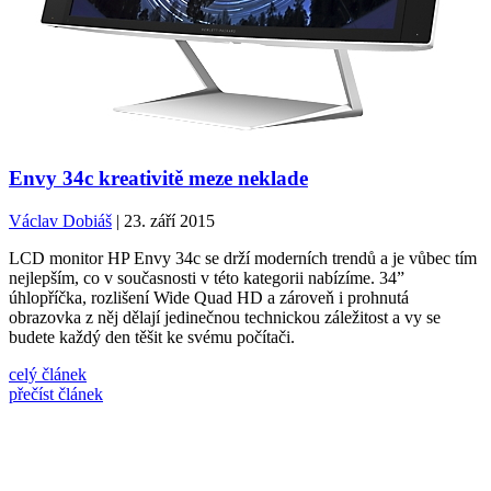
Envy 34c kreativitě meze neklade
Václav Dobiáš
| 23. září 2015
LCD monitor HP Envy 34c se drží moderních trendů a je vůbec tím
nejlepším, co v současnosti v této kategorii nabízíme. 34”
úhlopříčka, rozlišení Wide Quad HD a zároveň i prohnutá
obrazovka z něj dělají jedinečnou technickou záležitost a vy se
budete každý den těšit ke svému počítači.
celý článek
přečíst článek