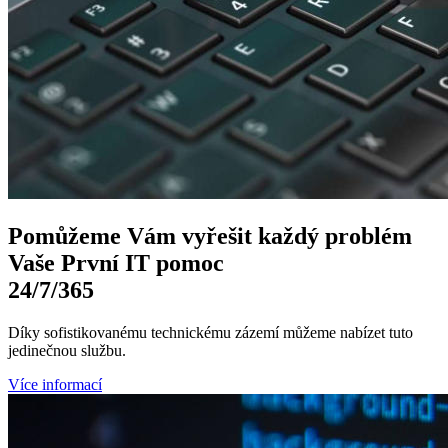
Pomůžeme Vám
vyřešit každý problém
Vaše První
IT pomoc
24/7
/365
Díky sofistikovanému technickému zázemí můžeme nabízet tuto
jedinečnou službu.
Více informací