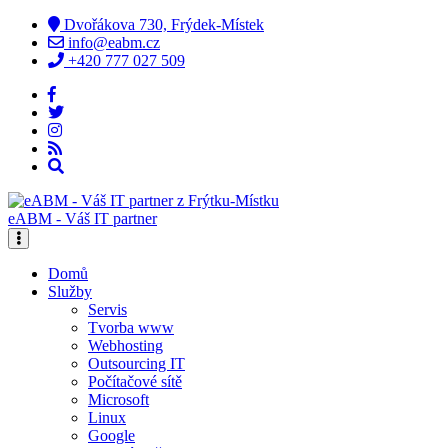
Dvořákova 730, Frýdek-Místek
info@eabm.cz
+420 777 027 509
eABM - Váš IT partner
Domů
Služby
Servis
Tvorba www
Webhosting
Outsourcing IT
Počítačové sítě
Microsoft
Linux
Google