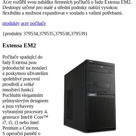
Acer rozšířil svou nabídku firemních počítačů o řadu Extensa EM2.
Desktopy určené pro malé a střední podniky nabízí vysokou
flexibilitu a možnost expandovat v souladu s vašimi potřebami.
produkty
acer
počítače
{produkty 379534,379535,379538,379539}
Extensa EM2
Počítače spadající do
řady Extensa jsou
jednoduché na instalaci
a poskytnou uživatelům
spolehlivé pracovní
prostředí a velké
množství funkcí.
Pochlubit elegantním
průmyslovým designem
a jsou vybaveny
vybranými procesory 4.
generace Intel® Core™
i7, i5, i3 nebo Intel
Pentium a Celeron.
S operační pamětí o