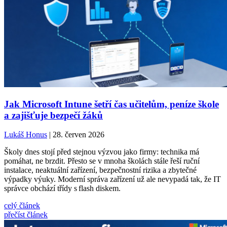
Jak Microsoft Intune šetří čas učitelům, peníze škole
a zajišťuje bezpečí žáků
Lukáš Honus
| 28. červen 2026
Školy dnes stojí před stejnou výzvou jako firmy: technika má
pomáhat, ne brzdit. Přesto se v mnoha školách stále řeší ruční
instalace, neaktuální zařízení, bezpečnostní rizika a zbytečné
výpadky výuky. Moderní správa zařízení už ale nevypadá tak, že IT
správce obchází třídy s flash diskem.
celý článek
přečíst článek