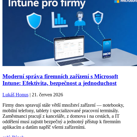
Moderní správa firemních zařízení s Microsoft
Intune: Efektivita, bezpečnost a jednoduchost
Lukáš Honus
| 21. červen 2026
Firmy dnes spravují stále větší množství zařízení — notebooky,
mobilní telefony, tablety i specializované pracovní terminály.
Zaměstnanci pracují z kanceláře, z domova i na cestách, a IT
oddělení musí zajistit bezpečný a jednotný přístup k firemním
aplikacím a datům napříč všemi zařízeními.