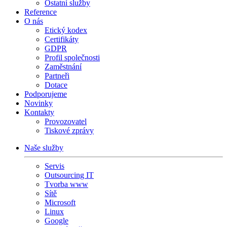
Ostatní služby
Reference
O nás
Etický kodex
Certifikáty
GDPR
Profil společnosti
Zaměstnání
Partneři
Dotace
Podporujeme
Novinky
Kontakty
Provozovatel
Tiskové zprávy
Naše služby
Servis
Outsourcing IT
Tvorba www
Sítě
Microsoft
Linux
Google