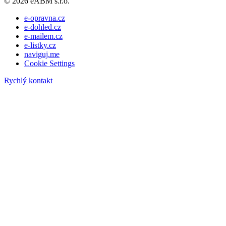
© 2026 eABM s.r.o.
e-opravna.cz
e-dohled.cz
e-mailem.cz
e-listky.cz
naviguj.me
Cookie Settings
Rychlý kontakt