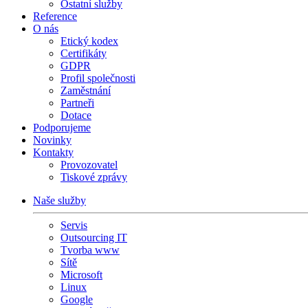
Ostatní služby
Reference
O nás
Etický kodex
Certifikáty
GDPR
Profil společnosti
Zaměstnání
Partneři
Dotace
Podporujeme
Novinky
Kontakty
Provozovatel
Tiskové zprávy
Naše služby
Servis
Outsourcing IT
Tvorba www
Sítě
Microsoft
Linux
Google