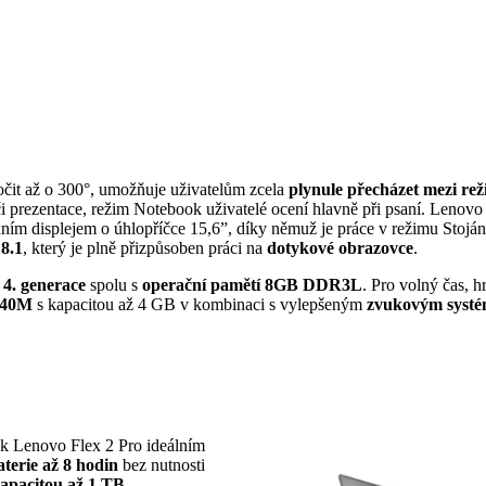
očit až o 300°, umožňuje uživatelům zcela
plynule přecházet mezi re
i prezentace, režim Notebook uživatelé ocení hlavně při psaní. Lenovo 
ím displejem o úhlopříčce 15,6”, díky němuž je práce v režimu Stoján
8.1
, který je plně přizpůsoben práci na
dotykové obrazovce
.
 4. generace
spolu s
operační pamětí 8GB DDR3L
. Pro volný čas, h
T840M
s kapacitou až 4 GB v kombinaci s vylepšeným
zvukovým syst
ok Lenovo Flex 2 Pro ideálním
aterie až 8 hodin
bez nutnosti
kapacitou až 1 TB
.