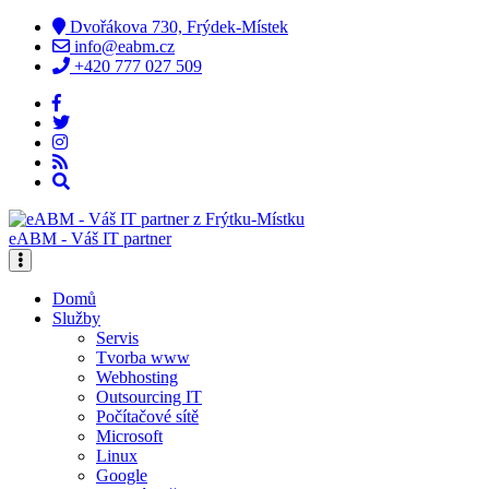
Dvořákova 730, Frýdek-Místek
info@eabm.cz
+420 777 027 509
eABM - Váš IT partner
Domů
Služby
Servis
Tvorba www
Webhosting
Outsourcing IT
Počítačové sítě
Microsoft
Linux
Google