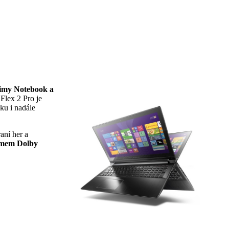
žimy Notebook a
Flex 2 Pro je
ku i nadále
raní her a
émem Dolby