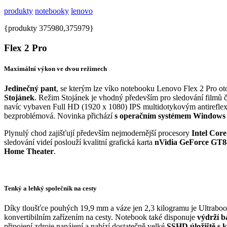
produkty
notebooky
lenovo
{produkty 375980,375979}
Flex 2 Pro
Maximální výkon ve dvou režimech
Jedinečný pant
, se kterým lze víko notebooku Lenovo Flex 2 Pro ot
Stojánek
. Režim Stojánek je vhodný především pro sledování filmů č
navíc vybaven Full HD (1920 x 1080) IPS multidotykovým antireflexn
bezproblémová. Novinka přichází
s operačním systémem Windows 
Plynulý chod zajišťují především nejmodernější procesory
Intel Core
sledování videí poslouží kvalitní grafická karta
nVidia GeForce G
Home Theater
.
Tenký a lehký společník na cesty
Díky tloušťce pouhých 19,9 mm a váze jen 2,3 kilogramu je Ultrabo
konvertibilním zařízením na cesty. Notebook také disponuje
výdrží b
připojení zdroje napájení a nabízí dostatečně velké
SSHD úložiště s 