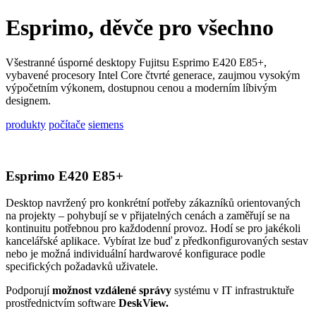
Esprimo, děvče pro všechno
Všestranné úsporné desktopy Fujitsu Esprimo E420 E85+,
vybavené procesory Intel Core čtvrté generace, zaujmou vysokým
výpočetním výkonem, dostupnou cenou a moderním líbivým
designem.
produkty
počítače
siemens
Esprimo E420 E85+
Desktop navržený pro konkrétní potřeby zákazníků orientovaných
na projekty – pohybují se v přijatelných cenách a zaměřují se na
kontinuitu potřebnou pro každodenní provoz. Hodí se pro jakékoli
kancelářské aplikace. Vybírat lze buď z předkonfigurovaných sestav
nebo je možná individuální hardwarové konfigurace podle
specifických požadavků uživatele.
Podporují
možnost vzdálené správy
systému v IT infrastruktuře
prostřednictvím software
DeskView.