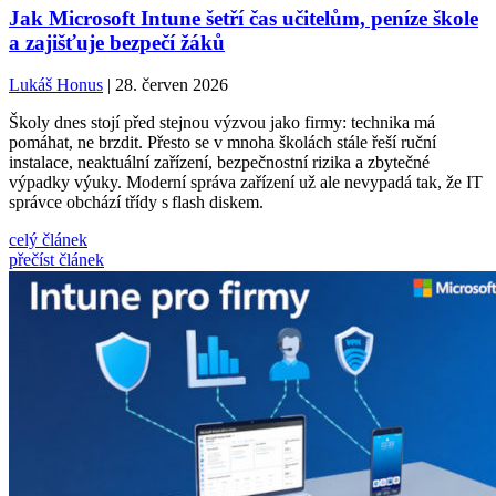
Jak Microsoft Intune šetří čas učitelům, peníze škole
a zajišťuje bezpečí žáků
Lukáš Honus
| 28. červen 2026
Školy dnes stojí před stejnou výzvou jako firmy: technika má
pomáhat, ne brzdit. Přesto se v mnoha školách stále řeší ruční
instalace, neaktuální zařízení, bezpečnostní rizika a zbytečné
výpadky výuky. Moderní správa zařízení už ale nevypadá tak, že IT
správce obchází třídy s flash diskem.
celý článek
přečíst článek