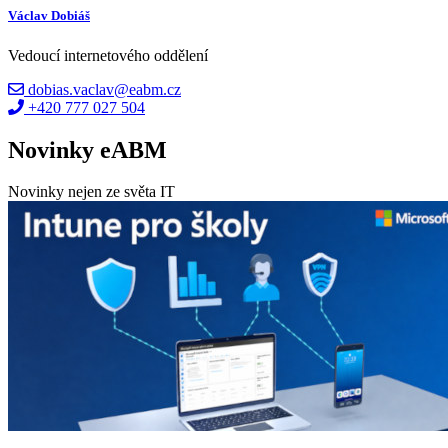
Václav Dobiáš
Vedoucí internetového oddělení
dobias.vaclav@eabm.cz
+420 777 027 504
Novinky eABM
Novinky nejen ze světa IT