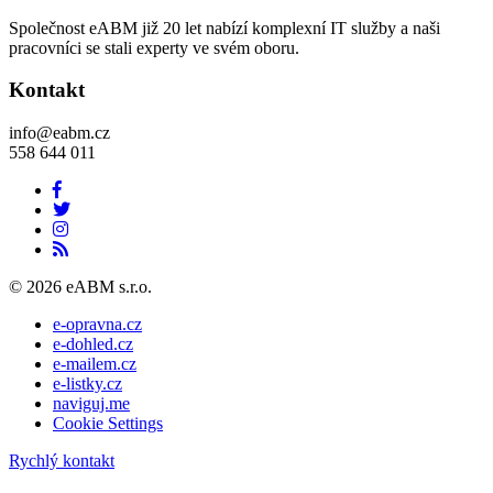
Společnost eABM již 20 let nabízí komplexní IT služby a naši
pracovníci se stali experty ve svém oboru.
Kontakt
info@eabm.cz
558 644 011
© 2026 eABM s.r.o.
e-opravna.cz
e-dohled.cz
e-mailem.cz
e-listky.cz
naviguj.me
Cookie Settings
Rychlý kontakt