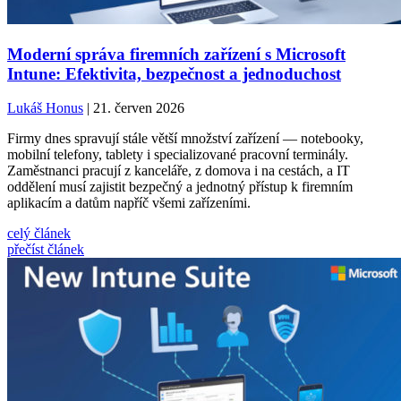
Moderní správa firemních zařízení s Microsoft
Intune: Efektivita, bezpečnost a jednoduchost
Lukáš Honus
| 21. červen 2026
Firmy dnes spravují stále větší množství zařízení — notebooky,
mobilní telefony, tablety i specializované pracovní terminály.
Zaměstnanci pracují z kanceláře, z domova i na cestách, a IT
oddělení musí zajistit bezpečný a jednotný přístup k firemním
aplikacím a datům napříč všemi zařízeními.
celý článek
přečíst článek