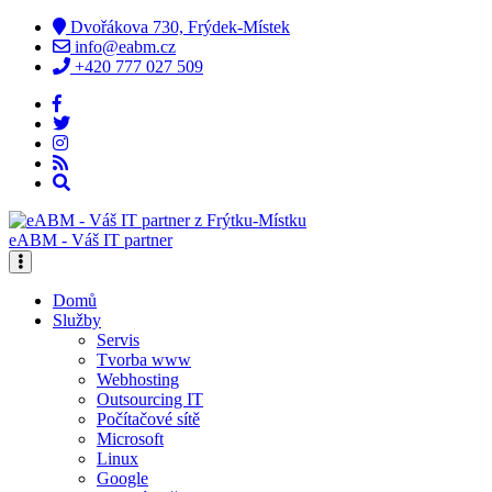
Dvořákova 730, Frýdek-Místek
info@eabm.cz
+420 777 027 509
eABM - Váš IT partner
Domů
Služby
Servis
Tvorba www
Webhosting
Outsourcing IT
Počítačové sítě
Microsoft
Linux
Google