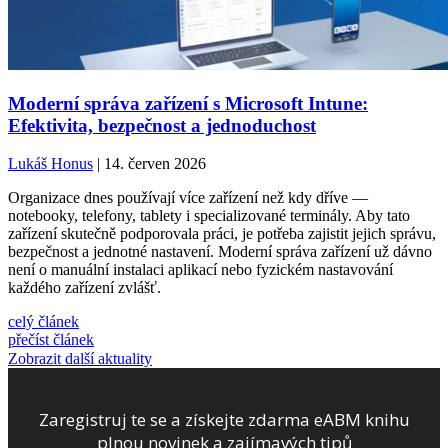
Moderní správa zařízení s Microsoft Intune:
Efektivita, bezpečnost a jednoduchost
Lukáš Honus
| 14. červen 2026
Organizace dnes používají více zařízení než kdy dříve —
notebooky, telefony, tablety i specializované terminály. Aby tato
zařízení skutečně podporovala práci, je potřeba zajistit jejich správu,
bezpečnost a jednotné nastavení. Moderní správa zařízení už dávno
není o manuální instalaci aplikací nebo fyzickém nastavování
každého zařízení zvlášť.
celý článek
přečíst článek
Zobrazit další aktuality
Zaregistruj te se a získejte zdarma eABM knihu
plnou novinek a zajímavých tipů