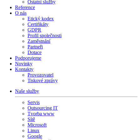
Ostatní služby
Reference
O nás
Etický kodex
Certifikáty
GDPR
Profil společnosti
Zaměstnání
Partneři
Dotace
Podporujeme
Novinky
Kontakty
Provozovatel
Tiskové zprávy
Naše služby
Servis
Outsourcing IT
Tvorba www
Sítě
Microsoft
Linux
Google