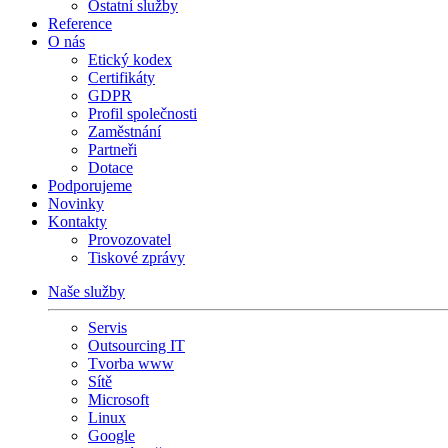
Ostatní služby
Reference
O nás
Etický kodex
Certifikáty
GDPR
Profil společnosti
Zaměstnání
Partneři
Dotace
Podporujeme
Novinky
Kontakty
Provozovatel
Tiskové zprávy
Naše služby
Servis
Outsourcing IT
Tvorba www
Sítě
Microsoft
Linux
Google