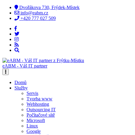
Dvořákova 730, Frýdek-Místek
info@eabm.cz
+420 777 027 509
eABM - Váš IT partner
Domů
Služby
Servis
Tvorba www
Webhosting
Outsourcing IT
Počítačové sítě
Microsoft
Linux
Google