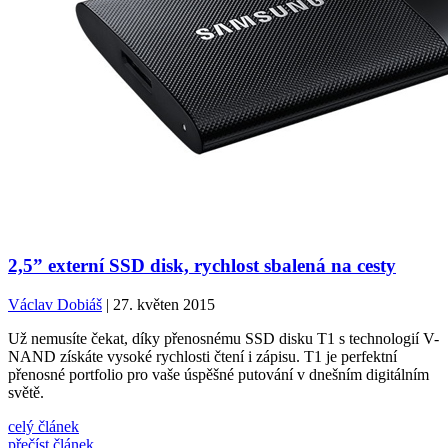
2,5” externí SSD disk, rychlost sbalená na cesty
Václav Dobiáš
| 27. květen 2015
Už nemusíte čekat, díky přenosnému SSD disku T1 s technologií V-
NAND získáte vysoké rychlosti čtení i zápisu. T1 je perfektní
přenosné portfolio pro vaše úspěšné putování v dnešním digitálním
světě.
celý článek
přečíst článek