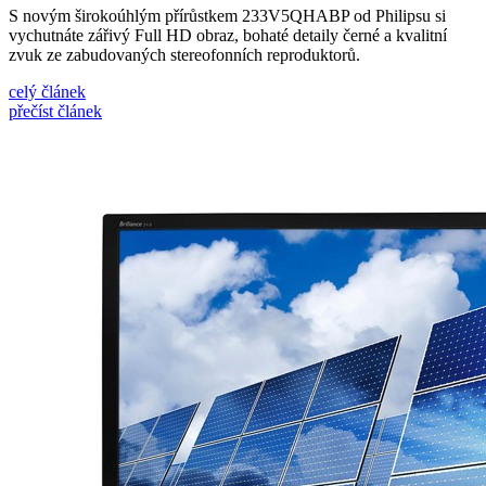
S novým širokoúhlým přírůstkem 233V5QHABP od Philipsu si
vychutnáte zářivý Full HD obraz, bohaté detaily černé a kvalitní
zvuk ze zabudovaných stereofonních reproduktorů.
celý článek
přečíst článek