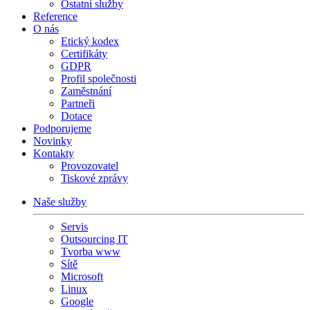
Ostatní služby
Reference
O nás
Etický kodex
Certifikáty
GDPR
Profil společnosti
Zaměstnání
Partneři
Dotace
Podporujeme
Novinky
Kontakty
Provozovatel
Tiskové zprávy
Naše služby
Servis
Outsourcing IT
Tvorba www
Sítě
Microsoft
Linux
Google