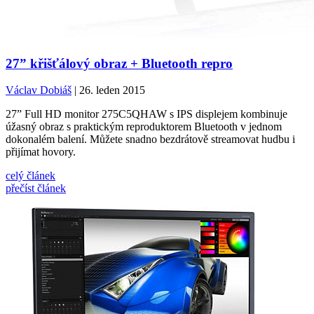
27” křišťálový obraz + Bluetooth repro
Václav Dobiáš
| 26. leden 2015
27” Full HD monitor 275C5QHAW s IPS displejem kombinuje
úžasný obraz s praktickým reproduktorem Bluetooth v jednom
dokonalém balení. Můžete snadno bezdrátově streamovat hudbu i
přijímat hovory.
celý článek
přečíst článek