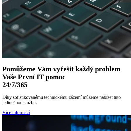
Pomůžeme Vám
vyřešit každý problém
Vaše První
IT pomoc
24/7
/365
Díky sofistikovanému technickému zázemí můžeme nabízet tuto
jedinečnou službu.
Více informací