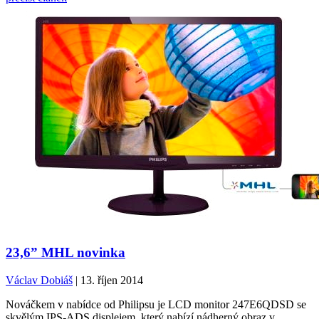
23,6” MHL novinka
Václav Dobiáš
| 13. říjen 2014
Nováčkem v nabídce od Philipsu je LCD monitor 247E6QDSD se
skvělým IPS-ADS displejem, který nabízí nádherný obraz v