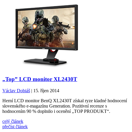
„Top” LCD monitor XL2430T
Václav Dobiáš
| 15. říjen 2014
Herní LCD monitor BenQ XL2430T získal ryze kladné hodnocení
slovenského e-magazínu Generation. Pozitivní recenze s
hodnocením 90 % doplnilo i ocenění „TOP PRODUKT“.
celý článek
přečíst článek