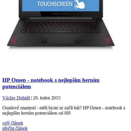
HP Omen - notebook s nejlepším herním
potenciálem
Václav Dobiáš
| 20. leden 2015
Osudové znamení - měli byste se začít bát? HP Omen - notebook s
nejlepším herním potenciálem od HP.
celý článek
přečíst článek