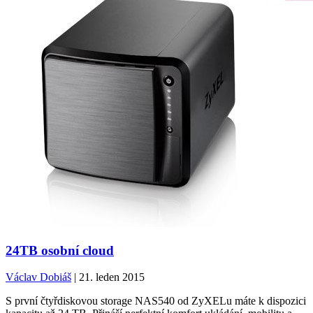
24TB osobní cloud
Václav Dobiáš
| 21. leden 2015
S první čtyřdiskovou storage NAS540 od ZyXELu máte k dispozici