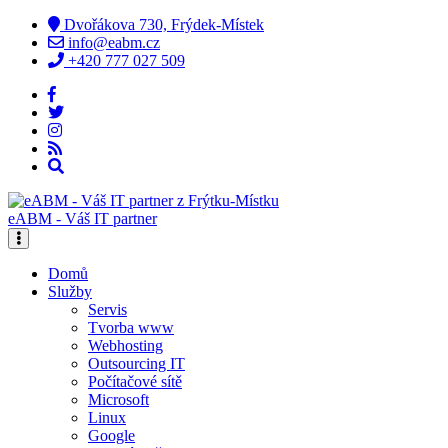
Dvořákova 730, Frýdek-Místek
info@eabm.cz
+420 777 027 509
eABM - Váš IT partner
Domů
Služby
Servis
Tvorba www
Webhosting
Outsourcing IT
Počítačové sítě
Microsoft
Linux
Google