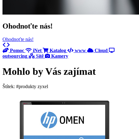
Ohodnoťte nás!
Ohodnoťte nás!
Previous
Next
Pomoc
iNet
Katalog
www
Cloud
outsourcing
Sítě
Kamery
Mohlo by Vás zajímat
Štítek: #produkty zyxel