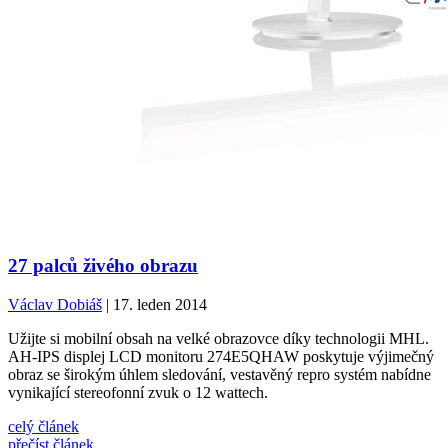
27 palců živého obrazu
Václav Dobiáš
| 17. leden 2014
Užijte si mobilní obsah na velké obrazovce díky technologii MHL.
AH-IPS displej LCD monitoru 274E5QHAW poskytuje výjimečný
obraz se širokým úhlem sledování, vestavěný repro systém nabídne
vynikající stereofonní zvuk o 12 wattech.
celý článek
přečíst článek