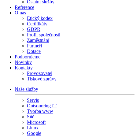
Ostatní služby
Reference
O nás
Etický kodex
Certifikáty
GDPR
Profil společnosti
Zaměstnání
Partneři
Dotace
Podporujeme
Novinky
Kontakty
Provozovatel
Tiskové zprávy
Naše služby
Servis
Outsourcing IT
Tvorba www
Sítě
Microsoft
Linux
Google