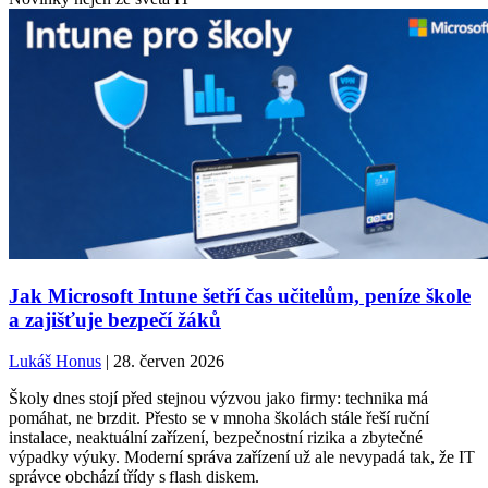
Jak Microsoft Intune šetří čas učitelům, peníze škole
a zajišťuje bezpečí žáků
Lukáš Honus
| 28. červen 2026
Školy dnes stojí před stejnou výzvou jako firmy: technika má
pomáhat, ne brzdit. Přesto se v mnoha školách stále řeší ruční
instalace, neaktuální zařízení, bezpečnostní rizika a zbytečné
výpadky výuky. Moderní správa zařízení už ale nevypadá tak, že IT
správce obchází třídy s flash diskem.