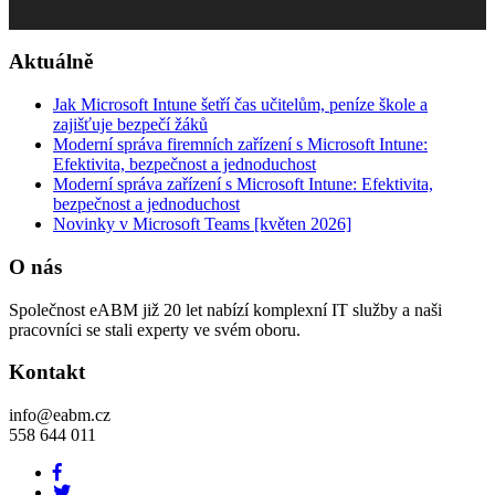
Aktuálně
Jak Microsoft Intune šetří čas učitelům, peníze škole a
zajišťuje bezpečí žáků
Moderní správa firemních zařízení s Microsoft Intune:
Efektivita, bezpečnost a jednoduchost
Moderní správa zařízení s Microsoft Intune: Efektivita,
bezpečnost a jednoduchost
Novinky v Microsoft Teams [květen 2026]
O nás
Společnost eABM již 20 let nabízí komplexní IT služby a naši
pracovníci se stali experty ve svém oboru.
Kontakt
info@eabm.cz
558 644 011