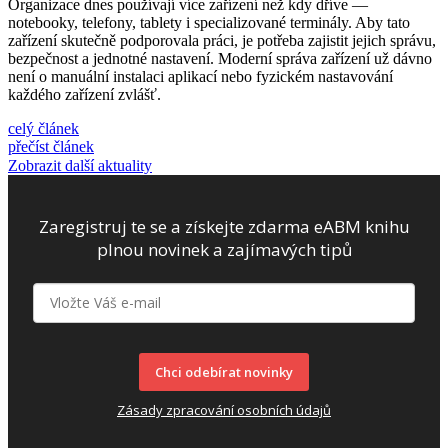
Organizace dnes používají více zařízení než kdy dříve —
notebooky, telefony, tablety i specializované terminály. Aby tato
zařízení skutečně podporovala práci, je potřeba zajistit jejich správu,
bezpečnost a jednotné nastavení. Moderní správa zařízení už dávno
není o manuální instalaci aplikací nebo fyzickém nastavování
každého zařízení zvlášť.
celý článek
přečíst článek
Zobrazit další aktuality
Zaregistruj te se a získejte zdarma eABM knihu
plnou novinek a zajímavých tipů
Chci odebírat novinky
Zásady zpracování osobních údajů