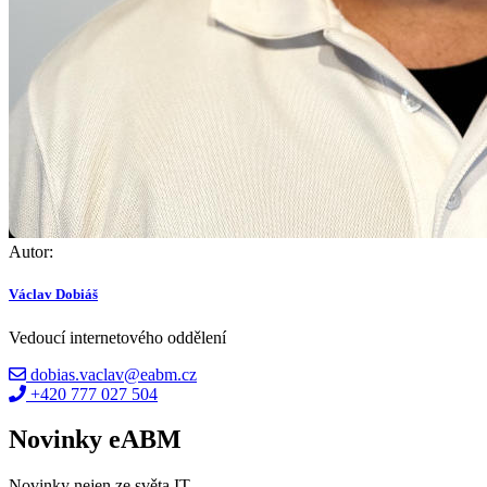
Autor:
Václav Dobiáš
Vedoucí internetového oddělení
dobias.vaclav@eabm.cz
+420 777 027 504
Novinky eABM
Novinky nejen ze světa IT