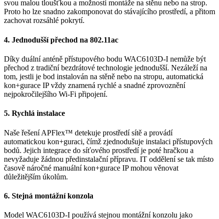
svou malou tloušťkou a možností montáže na stěnu nebo na strop.
Proto ho lze snadno zakomponovat do stávajícího prostředí, a přitom
zachovat rozsáhlé pokrytí.
4. Jednodušší přechod na 802.11ac
Díky duální anténě přístupového bodu WAC6103D-I nemůže být
přechod z tradiční bezdrátové technologie jednodušší. Nezáleží na
tom, jestli je bod instalován na stěně nebo na stropu, automatická
kon+gurace IP vždy znamená rychlé a snadné zprovoznění
nejpokročilejšího Wi-Fi připojení.
5. Rychlá instalace
Naše řešení APFlex™ detekuje prostředí sítě a provádí
automatickou kon+guraci, čímž zjednodušuje instalaci přístupových
bodů. Jejich integrace do síťového prostředí je poté hračkou a
nevyžaduje žádnou předinstalační přípravu. IT oddělení se tak místo
časově náročné manuální kon+gurace IP mohou věnovat
důležitějším úkolům.
6. Stejná montážní konzola
Model WAC6103D-I používá stejnou montážní konzolu jako