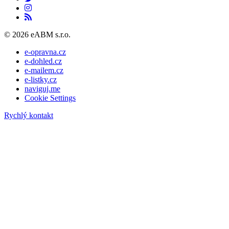
© 2026 eABM s.r.o.
e-opravna.cz
e-dohled.cz
e-mailem.cz
e-listky.cz
naviguj.me
Cookie Settings
Rychlý kontakt