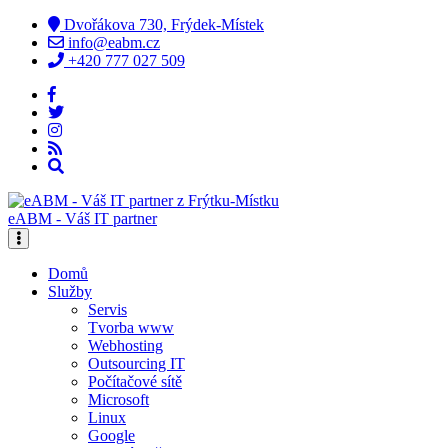
Dvořákova 730, Frýdek-Místek
info@eabm.cz
+420 777 027 509
eABM - Váš IT partner
Domů
Služby
Servis
Tvorba www
Webhosting
Outsourcing IT
Počítačové sítě
Microsoft
Linux
Google