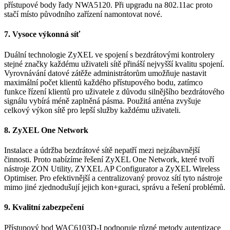
přístupové body řady NWA5120. Při upgradu na 802.11ac proto
stačí místo původního zařízení namontovat nové.
7. Vysoce výkonná síť
Duální technologie ZyXEL ve spojení s bezdrátovými kontrolery
stejné značky každému uživateli sítě přináší nejvyšší kvalitu spojení.
Vyrovnávání datové zátěže administrátorům umožňuje nastavit
maximální počet klientů každého přístupového bodu, zatímco
funkce řízení klientů pro uživatele z důvodu silnějšího bezdrátového
signálu vybírá méně zaplněná pásma. Použitá anténa zvyšuje
celkový výkon sítě pro lepší služby každému uživateli.
8. ZyXEL One Network
Instalace a údržba bezdrátové sítě nepatří mezi nejzábavnější
činnosti. Proto nabízíme řešení ZyXEL One Network, které tvoří
nástroje ZON Utility, ZYXEL AP Configurator a ZyXEL Wireless
Optimiser. Pro efektivnější a centralizovaný provoz sítí tyto nástroje
mimo jiné zjednodušují jejich kon+guraci, správu a řešení problémů.
9. Kvalitní zabezpečení
Přístupový bod WAC6103D-I podporuje různé metody autentizace