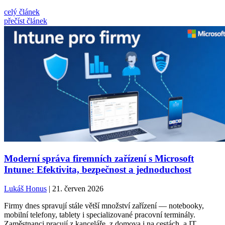
celý článek
přečíst článek
Moderní správa firemních zařízení s Microsoft
Intune: Efektivita, bezpečnost a jednoduchost
Lukáš Honus
| 21. červen 2026
Firmy dnes spravují stále větší množství zařízení — notebooky,
mobilní telefony, tablety i specializované pracovní terminály.
Zaměstnanci pracují z kanceláře, z domova i na cestách, a IT