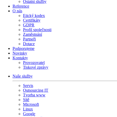
Ostatní služby
Reference
O nás
Etický kodex
Certifikáty
GDPR
Profil společnosti
Zaměstnání
Partneři
Dotace
Podporujeme
Novinky
Kontakty
Provozovatel
Tiskové zprávy
Naše služby
Servis
Outsourcing IT
Tvorba www
Sítě
Microsoft
Linux
Google