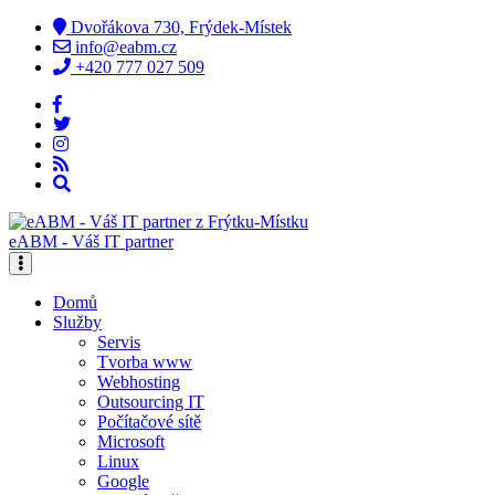
Dvořákova 730, Frýdek-Místek
info@eabm.cz
+420 777 027 509
eABM - Váš IT partner
Domů
Služby
Servis
Tvorba www
Webhosting
Outsourcing IT
Počítačové sítě
Microsoft
Linux
Google