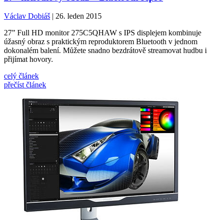
Václav Dobiáš
| 26. leden 2015
27” Full HD monitor 275C5QHAW s IPS displejem kombinuje
úžasný obraz s praktickým reproduktorem Bluetooth v jednom
dokonalém balení. Můžete snadno bezdrátově streamovat hudbu i
přijímat hovory.
celý článek
přečíst článek