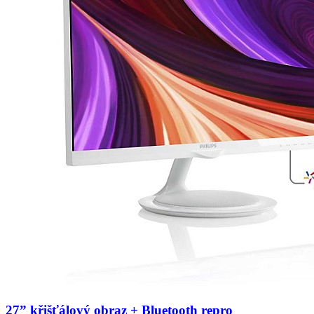
27” křišťálový obraz + Bluetooth repro