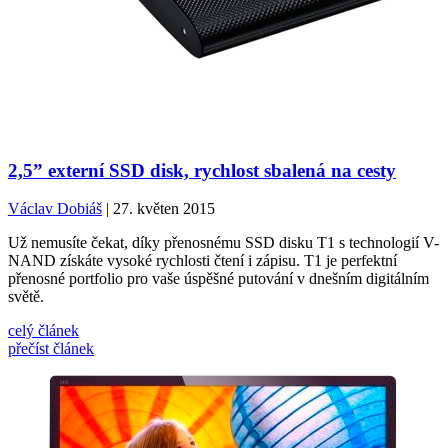
2,5” externí SSD disk, rychlost sbalená na cesty
Václav Dobiáš
| 27. květen 2015
Už nemusíte čekat, díky přenosnému SSD disku T1 s technologií V-
NAND získáte vysoké rychlosti čtení i zápisu. T1 je perfektní
přenosné portfolio pro vaše úspěšné putování v dnešním digitálním
světě.
celý článek
přečíst článek