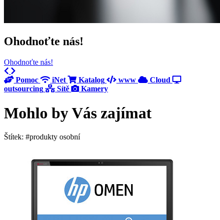
Ohodnoťte nás!
Ohodnoťte nás!
Previous
Next
Pomoc
iNet
Katalog
www
Cloud
outsourcing
Sítě
Kamery
Mohlo by Vás zajímat
Štítek: #produkty osobní