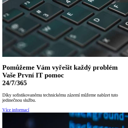
Pomůžeme Vám
vyřešit každý problém
Vaše První
IT pomoc
24/7
/365
Díky sofistikovanému technickému zázemí můžeme nabízet tuto
jedinečnou službu.
Více informací