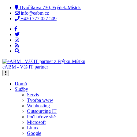
Dvořákova 730, Frýdek-Místek
info@eabm.cz
+420 777 027 509
eABM - Váš IT partner
Domů
Služby
Servis
Tvorba www
Webhosting
Outsourcing IT
Počítačové sítě
Microsoft
Linux
Google