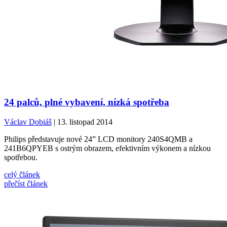
24 palců, plné vybavení, nízká spotřeba
Václav Dobiáš
| 13. listopad 2014
Philips představuje nové 24” LCD monitory 240S4QMB a
241B6QPYEB s ostrým obrazem, efektivním výkonem a nízkou
spotřebou.
celý článek
přečíst článek