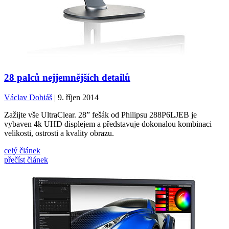
28 palců nejjemnějších detailů
Václav Dobiáš
| 9. říjen 2014
Zažijte vše UltraClear. 28” fešák od Philipsu 288P6LJEB je
vybaven 4k UHD displejem a představuje dokonalou kombinaci
velikosti, ostrosti a kvality obrazu.
celý článek
přečíst článek