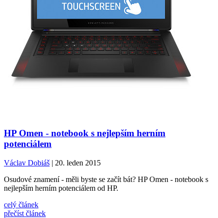
HP Omen - notebook s nejlepším herním
potenciálem
Václav Dobiáš
| 20. leden 2015
Osudové znamení - měli byste se začít bát? HP Omen - notebook s
nejlepším herním potenciálem od HP.
celý článek
přečíst článek