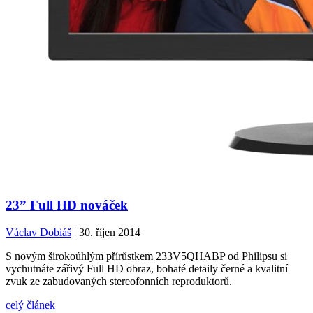
23” Full HD nováček
Václav Dobiáš
| 30. říjen 2014
S novým širokoúhlým přírůstkem 233V5QHABP od Philipsu si
vychutnáte zářivý Full HD obraz, bohaté detaily černé a kvalitní
zvuk ze zabudovaných stereofonních reproduktorů.
celý článek