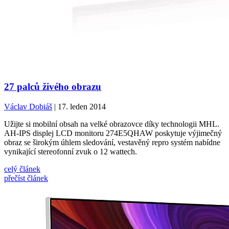
27 palců živého obrazu
Václav Dobiáš
| 17. leden 2014
Užijte si mobilní obsah na velké obrazovce díky technologii MHL.
AH-IPS displej LCD monitoru 274E5QHAW poskytuje výjimečný
obraz se širokým úhlem sledování, vestavěný repro systém nabídne
vynikající stereofonní zvuk o 12 wattech.
celý článek
přečíst článek