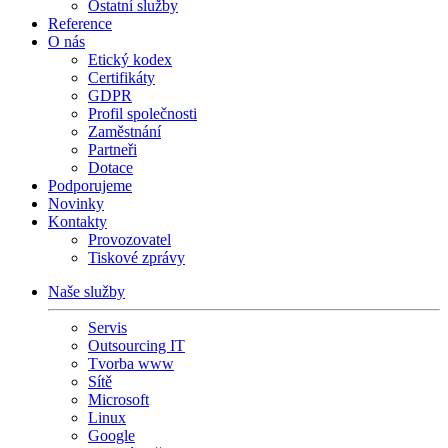
Ostatní služby
Reference
O nás
Etický kodex
Certifikáty
GDPR
Profil společnosti
Zaměstnání
Partneři
Dotace
Podporujeme
Novinky
Kontakty
Provozovatel
Tiskové zprávy
Naše služby
Servis
Outsourcing IT
Tvorba www
Sítě
Microsoft
Linux
Google