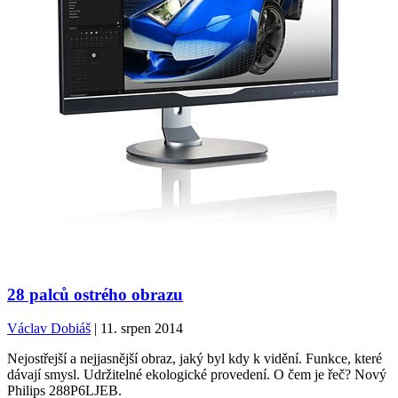
28 palců ostrého obrazu
Václav Dobiáš
| 11. srpen 2014
Nejostřejší a nejjasnější obraz, jaký byl kdy k vidění. Funkce, které
dávají smysl. Udržitelné ekologické provedení. O čem je řeč? Nový
Philips 288P6LJEB.