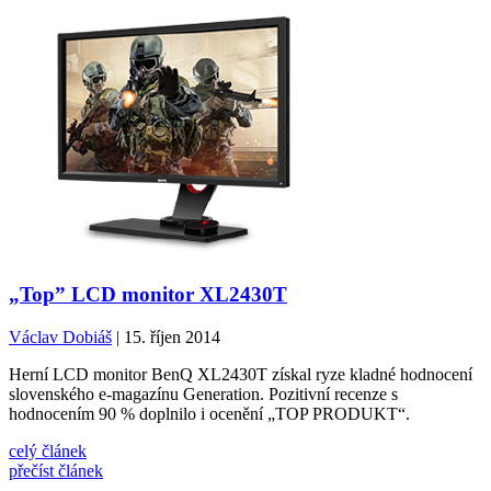
„Top” LCD monitor XL2430T
Václav Dobiáš
| 15. říjen 2014
Herní LCD monitor BenQ XL2430T získal ryze kladné hodnocení
slovenského e-magazínu Generation. Pozitivní recenze s
hodnocením 90 % doplnilo i ocenění „TOP PRODUKT“.
celý článek
přečíst článek