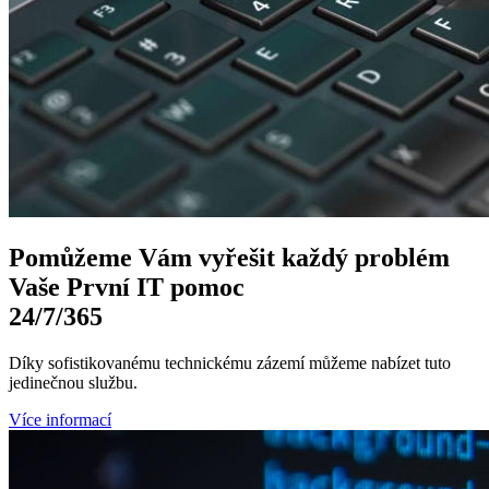
Pomůžeme Vám
vyřešit každý problém
Vaše První
IT pomoc
24/7
/365
Díky sofistikovanému technickému zázemí můžeme nabízet tuto
jedinečnou službu.
Více informací