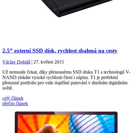
2,5” externí SSD disk, rychlost sbalená na cesty
Václav Dobiáš
| 27. květen 2015
Už nemusíte čekat, díky přenosnému SSD disku T1 s technologií V-
NAND získáte vysoké rychlosti čtení i zápisu. T1 je perfektní
přenosné portfolio pro vaše úspěšné putování v dnešním digitálním
světě.
celý článek
přečíst článek