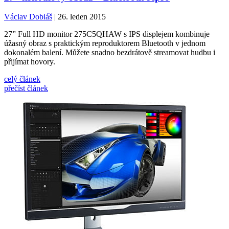
Václav Dobiáš
| 26. leden 2015
27” Full HD monitor 275C5QHAW s IPS displejem kombinuje
úžasný obraz s praktickým reproduktorem Bluetooth v jednom
dokonalém balení. Můžete snadno bezdrátově streamovat hudbu i
přijímat hovory.
celý článek
přečíst článek