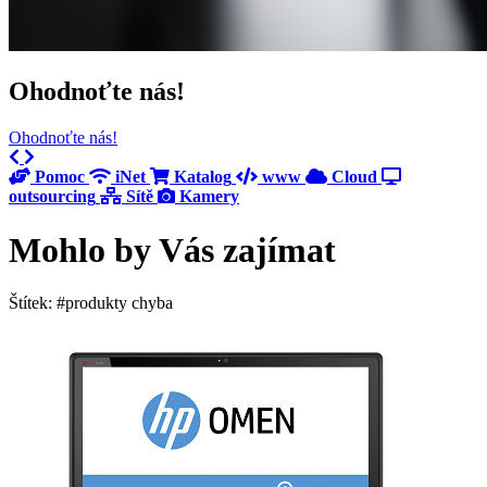
Ohodnoťte nás!
Ohodnoťte nás!
Previous
Next
Pomoc
iNet
Katalog
www
Cloud
outsourcing
Sítě
Kamery
Mohlo by Vás zajímat
Štítek: #produkty chyba