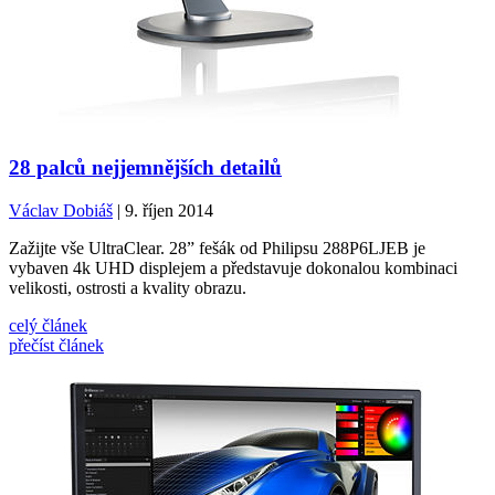
28 palců nejjemnějších detailů
Václav Dobiáš
| 9. říjen 2014
Zažijte vše UltraClear. 28” fešák od Philipsu 288P6LJEB je
vybaven 4k UHD displejem a představuje dokonalou kombinaci
velikosti, ostrosti a kvality obrazu.
celý článek
přečíst článek