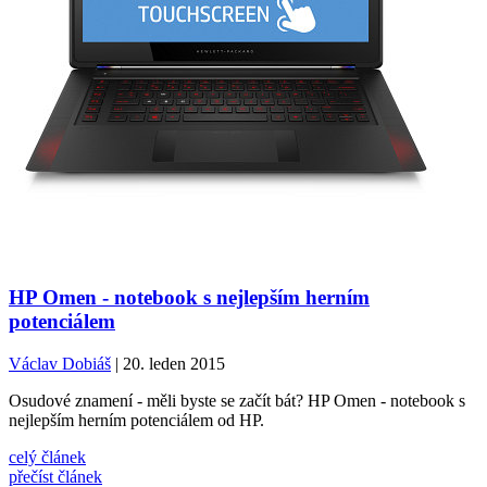
HP Omen - notebook s nejlepším herním
potenciálem
Václav Dobiáš
| 20. leden 2015
Osudové znamení - měli byste se začít bát? HP Omen - notebook s
nejlepším herním potenciálem od HP.
celý článek
přečíst článek