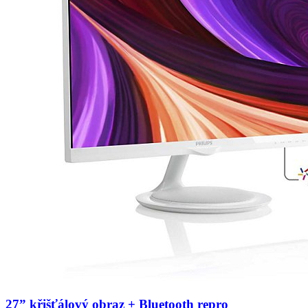
27” křišťálový obraz + Bluetooth repro