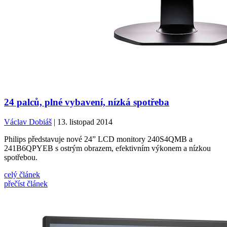
24 palců, plné vybavení, nízká spotřeba
Václav Dobiáš
| 13. listopad 2014
Philips představuje nové 24” LCD monitory 240S4QMB a
241B6QPYEB s ostrým obrazem, efektivním výkonem a nízkou
spotřebou.
celý článek
přečíst článek