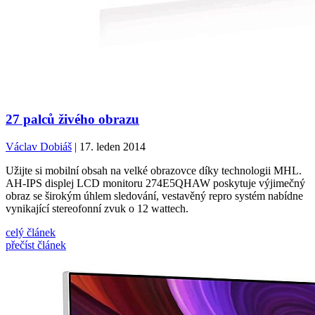
27 palců živého obrazu
Václav Dobiáš
| 17. leden 2014
Užijte si mobilní obsah na velké obrazovce díky technologii MHL.
AH-IPS displej LCD monitoru 274E5QHAW poskytuje výjimečný
obraz se širokým úhlem sledování, vestavěný repro systém nabídne
vynikající stereofonní zvuk o 12 wattech.
celý článek
přečíst článek