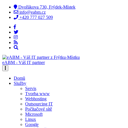
Dvořákova 730, Frýdek-Místek
info@eabm.cz
+420 777 027 509
eABM - Váš IT partner
Domů
Služby
Servis
Tvorba www
Webhosting
Outsourcing IT
Počítačové sítě
Microsoft
Linux
Google