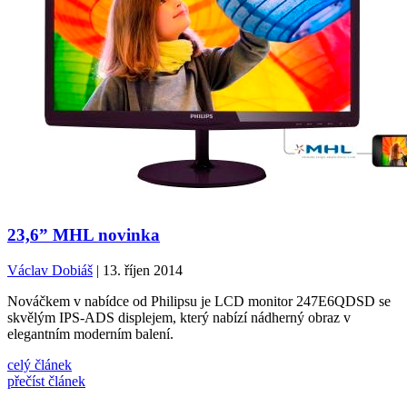
23,6” MHL novinka
Václav Dobiáš
| 13. říjen 2014
Nováčkem v nabídce od Philipsu je LCD monitor 247E6QDSD se
skvělým IPS-ADS displejem, který nabízí nádherný obraz v
elegantním moderním balení.
celý článek
přečíst článek