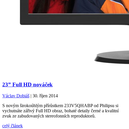
23” Full HD nováček
Václav Dobiáš
| 30. říjen 2014
S novým širokoúhlým přírůstkem 233V5QHABP od Philipsu si
vychutnáte zářivý Full HD obraz, bohaté detaily černé a kvalitní
zvuk ze zabudovaných stereofonních reproduktorů.
celý článek