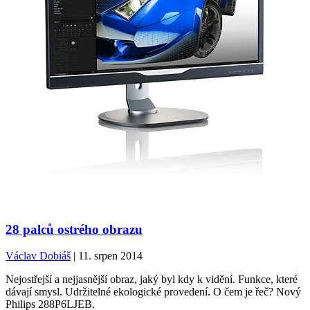
28 palců ostrého obrazu
Václav Dobiáš
| 11. srpen 2014
Nejostřejší a nejjasnější obraz, jaký byl kdy k vidění. Funkce, které
dávají smysl. Udržitelné ekologické provedení. O čem je řeč? Nový
Philips 288P6LJEB.