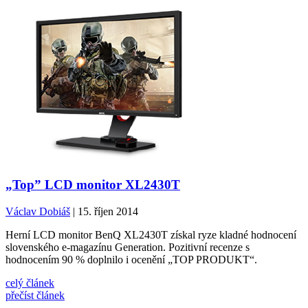
„Top” LCD monitor XL2430T
Václav Dobiáš
| 15. říjen 2014
Herní LCD monitor BenQ XL2430T získal ryze kladné hodnocení
slovenského e-magazínu Generation. Pozitivní recenze s
hodnocením 90 % doplnilo i ocenění „TOP PRODUKT“.
celý článek
přečíst článek