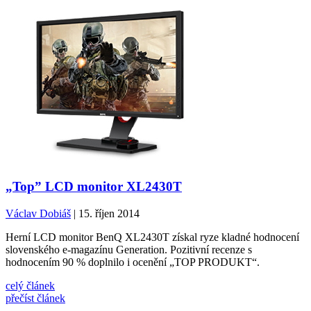
„Top” LCD monitor XL2430T
Václav Dobiáš
| 15. říjen 2014
Herní LCD monitor BenQ XL2430T získal ryze kladné hodnocení
slovenského e-magazínu Generation. Pozitivní recenze s
hodnocením 90 % doplnilo i ocenění „TOP PRODUKT“.
celý článek
přečíst článek