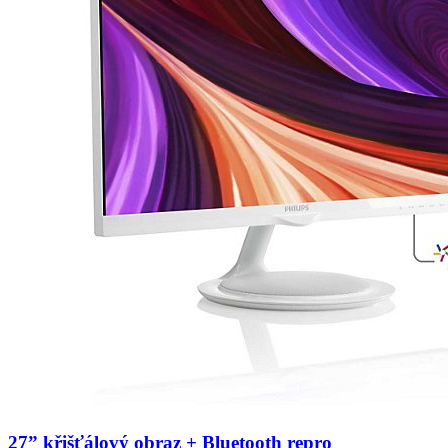
27” křišťálový obraz + Bluetooth repro