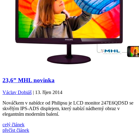
23,6” MHL novinka
Václav Dobiáš
| 13. říjen 2014
Nováčkem v nabídce od Philipsu je LCD monitor 247E6QDSD se
skvělým IPS-ADS displejem, který nabízí nádherný obraz v
elegantním moderním balení.
celý článek
přečíst článek