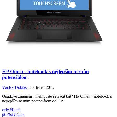
HP Omen - notebook s nejlepším herním
potenciálem
Václav Dobiáš
| 20. leden 2015
Osudové znamení - měli byste se začít bát? HP Omen - notebook s
nejlepším herním potenciálem od HP.
celý článek
přečíst článek