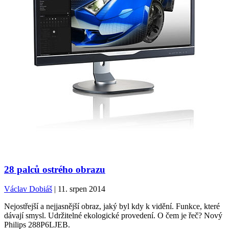
28 palců ostrého obrazu
Václav Dobiáš
| 11. srpen 2014
Nejostřejší a nejjasnější obraz, jaký byl kdy k vidění. Funkce, které
dávají smysl. Udržitelné ekologické provedení. O čem je řeč? Nový
Philips 288P6LJEB.