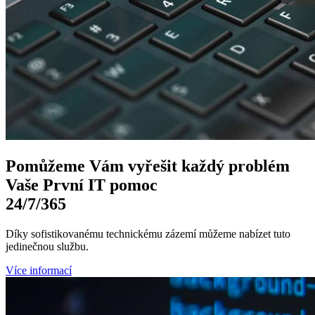
Pomůžeme Vám
vyřešit každý problém
Vaše První
IT pomoc
24/7
/365
Díky sofistikovanému technickému zázemí můžeme nabízet tuto
jedinečnou službu.
Více informací