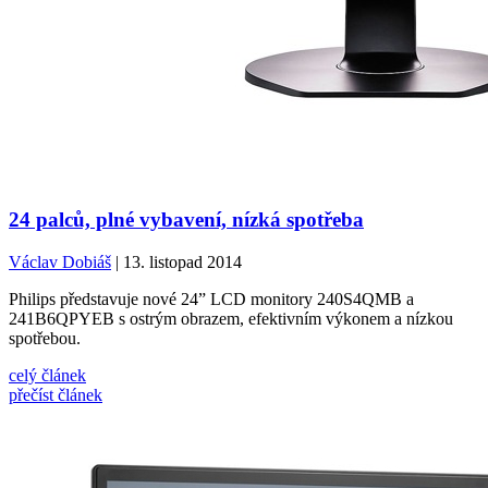
24 palců, plné vybavení, nízká spotřeba
Václav Dobiáš
| 13. listopad 2014
Philips představuje nové 24” LCD monitory 240S4QMB a
241B6QPYEB s ostrým obrazem, efektivním výkonem a nízkou
spotřebou.
celý článek
přečíst článek