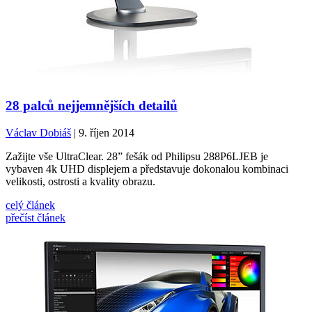
28 palců nejjemnějších detailů
Václav Dobiáš
| 9. říjen 2014
Zažijte vše UltraClear. 28” fešák od Philipsu 288P6LJEB je
vybaven 4k UHD displejem a představuje dokonalou kombinaci
velikosti, ostrosti a kvality obrazu.
celý článek
přečíst článek