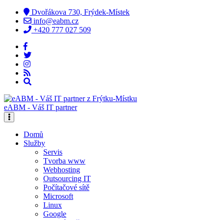
Dvořákova 730, Frýdek-Místek
info@eabm.cz
+420 777 027 509
eABM - Váš IT partner
Domů
Služby
Servis
Tvorba www
Webhosting
Outsourcing IT
Počítačové sítě
Microsoft
Linux
Google