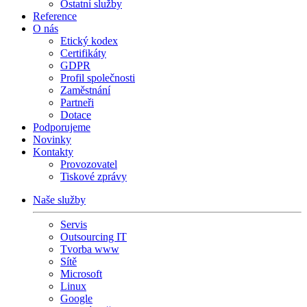
Ostatní služby
Reference
O nás
Etický kodex
Certifikáty
GDPR
Profil společnosti
Zaměstnání
Partneři
Dotace
Podporujeme
Novinky
Kontakty
Provozovatel
Tiskové zprávy
Naše služby
Servis
Outsourcing IT
Tvorba www
Sítě
Microsoft
Linux
Google