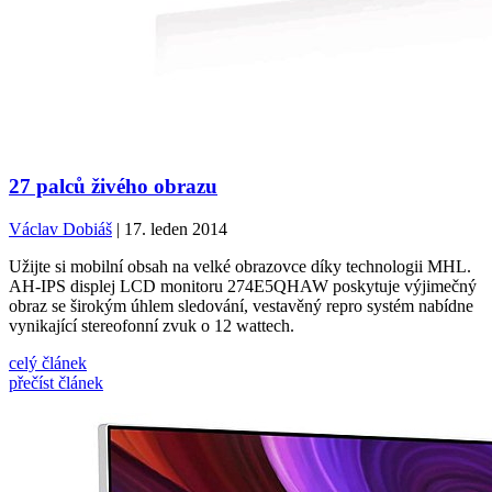
27 palců živého obrazu
Václav Dobiáš
| 17. leden 2014
Užijte si mobilní obsah na velké obrazovce díky technologii MHL.
AH-IPS displej LCD monitoru 274E5QHAW poskytuje výjimečný
obraz se širokým úhlem sledování, vestavěný repro systém nabídne
vynikající stereofonní zvuk o 12 wattech.
celý článek
přečíst článek