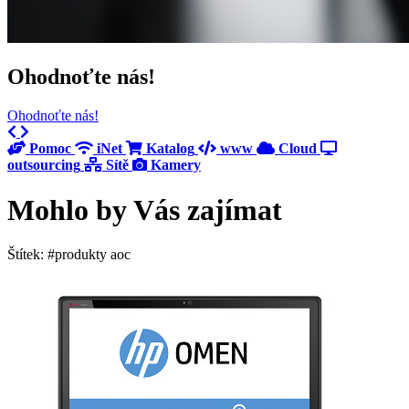
Ohodnoťte nás!
Ohodnoťte nás!
Previous
Next
Pomoc
iNet
Katalog
www
Cloud
outsourcing
Sítě
Kamery
Mohlo by Vás zajímat
Štítek: #produkty aoc