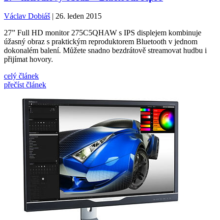
Václav Dobiáš
| 26. leden 2015
27” Full HD monitor 275C5QHAW s IPS displejem kombinuje
úžasný obraz s praktickým reproduktorem Bluetooth v jednom
dokonalém balení. Můžete snadno bezdrátově streamovat hudbu i
přijímat hovory.
celý článek
přečíst článek