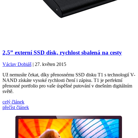
2,5” externí SSD disk, rychlost sbalená na cesty
Václav Dobiáš
| 27. květen 2015
Už nemusíte čekat, díky přenosnému SSD disku T1 s technologií V-
NAND získáte vysoké rychlosti čtení i zápisu. T1 je perfektní
přenosné portfolio pro vaše úspěšné putování v dnešním digitálním
světě.
celý článek
přečíst článek