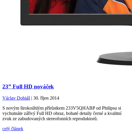
23” Full HD nováček
Václav Dobiáš
| 30. říjen 2014
S novým širokoúhlým přírůstkem 233V5QHABP od Philipsu si
vychutnáte zářivý Full HD obraz, bohaté detaily černé a kvalitní
zvuk ze zabudovaných stereofonních reproduktorů.
celý článek