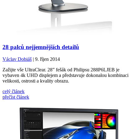
28 palců nejjemnějších detailů
Václav Dobiáš
| 9. říjen 2014
Zažijte vše UltraClear. 28” fešák od Philipsu 288P6LJEB je
vybaven 4k UHD displejem a představuje dokonalou kombinaci
velikosti, ostrosti a kvality obrazu.
celý článek
přečíst článek