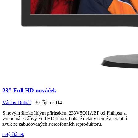
23” Full HD nováček
Václav Dobiáš
| 30. říjen 2014
S novým širokoúhlým přírůstkem 233V5QHABP od Philipsu si
vychutnáte zářivý Full HD obraz, bohaté detaily černé a kvalitní
zvuk ze zabudovaných stereofonních reproduktorů.
celý článek