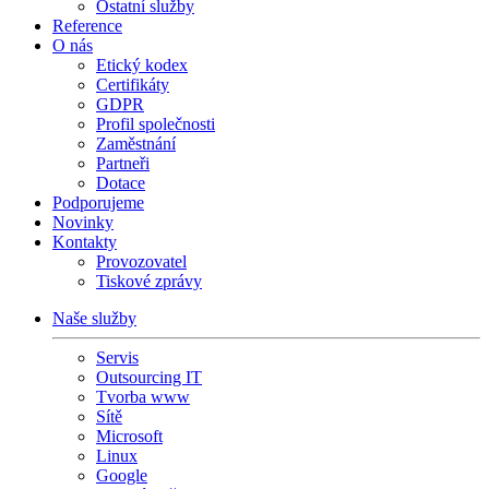
Ostatní služby
Reference
O nás
Etický kodex
Certifikáty
GDPR
Profil společnosti
Zaměstnání
Partneři
Dotace
Podporujeme
Novinky
Kontakty
Provozovatel
Tiskové zprávy
Naše služby
Servis
Outsourcing IT
Tvorba www
Sítě
Microsoft
Linux
Google