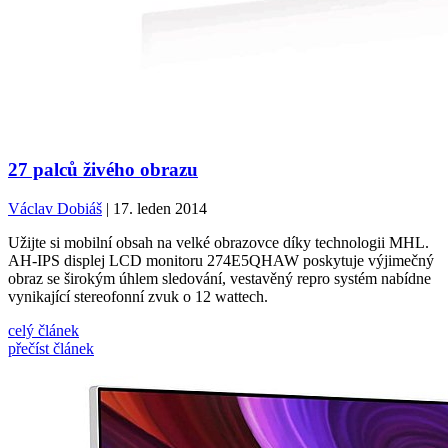
27 palců živého obrazu
Václav Dobiáš
| 17. leden 2014
Užijte si mobilní obsah na velké obrazovce díky technologii MHL.
AH-IPS displej LCD monitoru 274E5QHAW poskytuje výjimečný
obraz se širokým úhlem sledování, vestavěný repro systém nabídne
vynikající stereofonní zvuk o 12 wattech.
celý článek
přečíst článek