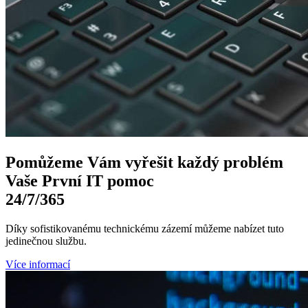
Pomůžeme Vám
vyřešit každý problém
Vaše První
IT pomoc
24/7
/365
Díky sofistikovanému technickému zázemí můžeme nabízet tuto
jedinečnou službu.
Více informací