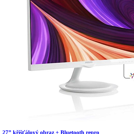
27” křišťálový obraz + Bluetooth repro