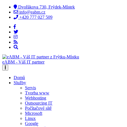
Dvořákova 730, Frýdek-Místek
info@eabm.cz
+420 777 027 509
eABM - Váš IT partner
Domů
Služby
Servis
Tvorba www
Webhosting
Outsourcing IT
Počítačové sítě
Microsoft
Linux
Google