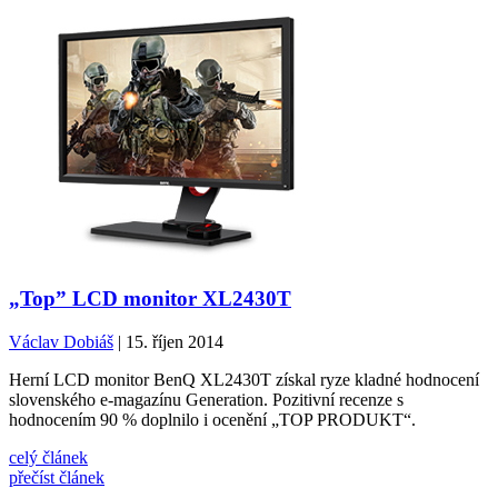
„Top” LCD monitor XL2430T
Václav Dobiáš
| 15. říjen 2014
Herní LCD monitor BenQ XL2430T získal ryze kladné hodnocení
slovenského e-magazínu Generation. Pozitivní recenze s
hodnocením 90 % doplnilo i ocenění „TOP PRODUKT“.
celý článek
přečíst článek