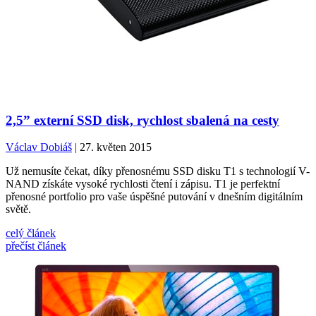
2,5” externí SSD disk, rychlost sbalená na cesty
Václav Dobiáš
| 27. květen 2015
Už nemusíte čekat, díky přenosnému SSD disku T1 s technologií V-
NAND získáte vysoké rychlosti čtení i zápisu. T1 je perfektní
přenosné portfolio pro vaše úspěšné putování v dnešním digitálním
světě.
celý článek
přečíst článek