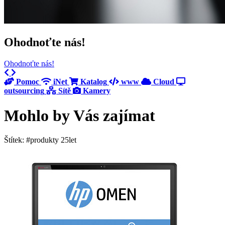
Ohodnoťte nás!
Ohodnoťte nás!
Previous
Next
Pomoc
iNet
Katalog
www
Cloud
outsourcing
Sítě
Kamery
Mohlo by Vás zajímat
Štítek: #produkty 25let