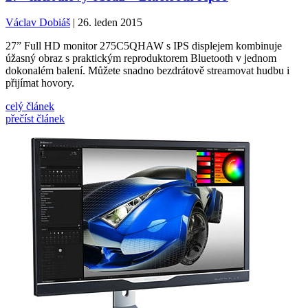
Václav Dobiáš
| 26. leden 2015
27” Full HD monitor 275C5QHAW s IPS displejem kombinuje
úžasný obraz s praktickým reproduktorem Bluetooth v jednom
dokonalém balení. Můžete snadno bezdrátově streamovat hudbu i
přijímat hovory.
celý článek
přečíst článek