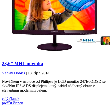
23,6” MHL novinka
Václav Dobiáš
| 13. říjen 2014
Nováčkem v nabídce od Philipsu je LCD monitor 247E6QDSD se
skvělým IPS-ADS displejem, který nabízí nádherný obraz v
elegantním moderním balení.
celý článek
přečíst článek