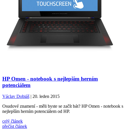
HP Omen - notebook s nejlepším herním
potenciálem
Václav Dobiáš
| 20. leden 2015
Osudové znamení - měli byste se začít bát? HP Omen - notebook s
nejlepším herním potenciálem od HP.
celý článek
přečíst článek