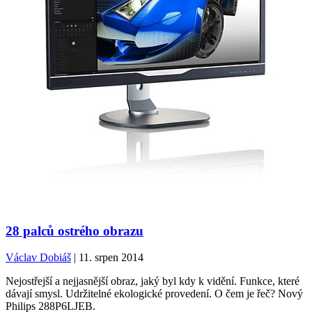
28 palců ostrého obrazu
Václav Dobiáš
| 11. srpen 2014
Nejostřejší a nejjasnější obraz, jaký byl kdy k vidění. Funkce, které
dávají smysl. Udržitelné ekologické provedení. O čem je řeč? Nový
Philips 288P6LJEB.