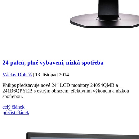
24 palců, plné vybavení, nízká spotřeba
Václav Dobiáš
| 13. listopad 2014
Philips představuje nové 24” LCD monitory 240S4QMB a
241B6QPYEB s ostrým obrazem, efektivním výkonem a nízkou
spotřebou.
celý článek
přečíst článek