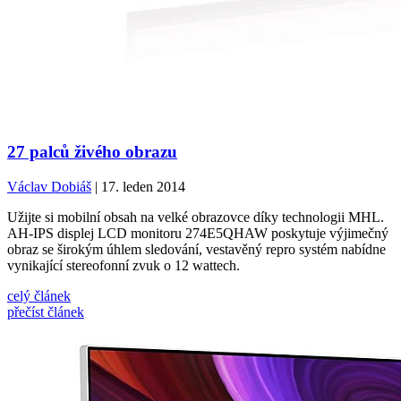
27 palců živého obrazu
Václav Dobiáš
| 17. leden 2014
Užijte si mobilní obsah na velké obrazovce díky technologii MHL.
AH-IPS displej LCD monitoru 274E5QHAW poskytuje výjimečný
obraz se širokým úhlem sledování, vestavěný repro systém nabídne
vynikající stereofonní zvuk o 12 wattech.
celý článek
přečíst článek