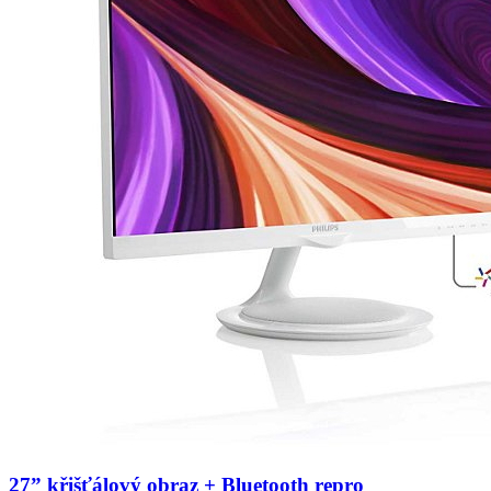
27” křišťálový obraz + Bluetooth repro