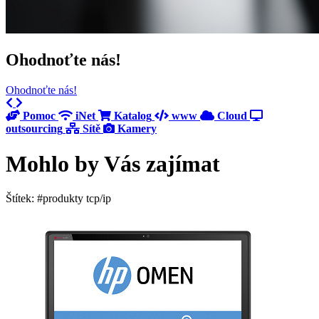
Ohodnoťte nás!
Ohodnoťte nás!
Previous
Next
Pomoc
iNet
Katalog
www
Cloud
outsourcing
Sítě
Kamery
Mohlo by Vás zajímat
Štítek: #produkty tcp/ip