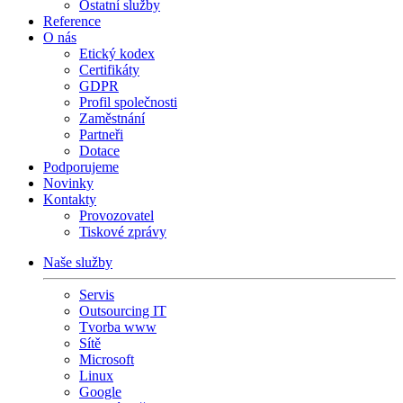
Ostatní služby
Reference
O nás
Etický kodex
Certifikáty
GDPR
Profil společnosti
Zaměstnání
Partneři
Dotace
Podporujeme
Novinky
Kontakty
Provozovatel
Tiskové zprávy
Naše služby
Servis
Outsourcing IT
Tvorba www
Sítě
Microsoft
Linux
Google