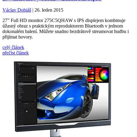
Václav Dobiáš
| 26. leden 2015
27” Full HD monitor 275C5QHAW s IPS displejem kombinuje
úžasný obraz s praktickým reproduktorem Bluetooth v jednom
dokonalém balení. Můžete snadno bezdrátově streamovat hudbu i
přijímat hovory.
celý článek
přečíst článek