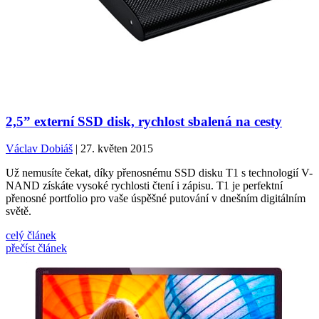
2,5” externí SSD disk, rychlost sbalená na cesty
Václav Dobiáš
| 27. květen 2015
Už nemusíte čekat, díky přenosnému SSD disku T1 s technologií V-
NAND získáte vysoké rychlosti čtení i zápisu. T1 je perfektní
přenosné portfolio pro vaše úspěšné putování v dnešním digitálním
světě.
celý článek
přečíst článek