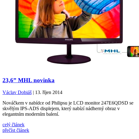
23,6” MHL novinka
Václav Dobiáš
| 13. říjen 2014
Nováčkem v nabídce od Philipsu je LCD monitor 247E6QDSD se
skvělým IPS-ADS displejem, který nabízí nádherný obraz v
elegantním moderním balení.
celý článek
přečíst článek