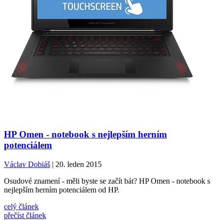
HP Omen - notebook s nejlepším herním
potenciálem
Václav Dobiáš
| 20. leden 2015
Osudové znamení - měli byste se začít bát? HP Omen - notebook s
nejlepším herním potenciálem od HP.
celý článek
přečíst článek