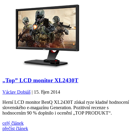
„Top” LCD monitor XL2430T
Václav Dobiáš
| 15. říjen 2014
Herní LCD monitor BenQ XL2430T získal ryze kladné hodnocení
slovenského e-magazínu Generation. Pozitivní recenze s
hodnocením 90 % doplnilo i ocenění „TOP PRODUKT“.
celý článek
přečíst článek