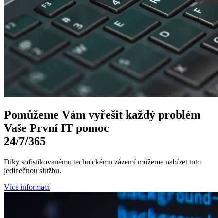
Pomůžeme Vám
vyřešit každý problém
Vaše První
IT pomoc
24/7
/365
Díky sofistikovanému technickému zázemí můžeme nabízet tuto
jedinečnou službu.
Více informací