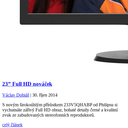
23” Full HD nováček
Václav Dobiáš
| 30. říjen 2014
S novým širokoúhlým přírůstkem 233V5QHABP od Philipsu si
vychutnáte zářivý Full HD obraz, bohaté detaily černé a kvalitní
zvuk ze zabudovaných stereofonních reproduktorů.
celý článek