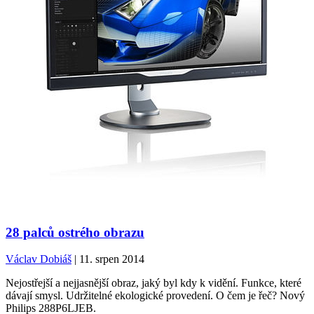
28 palců ostrého obrazu
Václav Dobiáš
| 11. srpen 2014
Nejostřejší a nejjasnější obraz, jaký byl kdy k vidění. Funkce, které
dávají smysl. Udržitelné ekologické provedení. O čem je řeč? Nový
Philips 288P6LJEB.