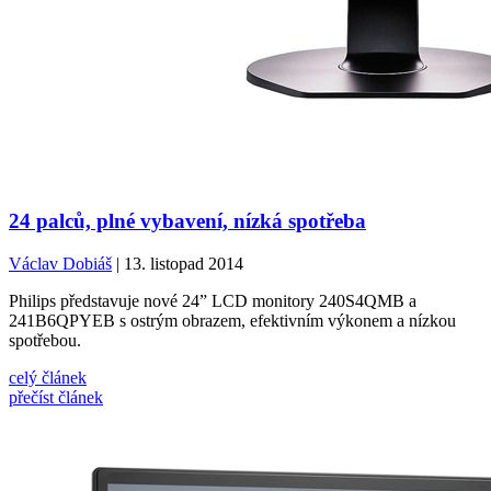
24 palců, plné vybavení, nízká spotřeba
Václav Dobiáš
| 13. listopad 2014
Philips představuje nové 24” LCD monitory 240S4QMB a
241B6QPYEB s ostrým obrazem, efektivním výkonem a nízkou
spotřebou.
celý článek
přečíst článek