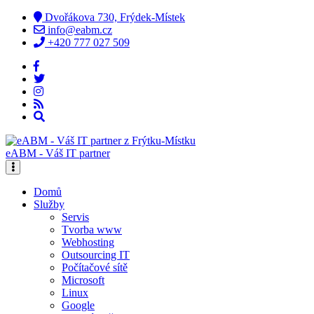
Dvořákova 730, Frýdek-Místek
info@eabm.cz
+420 777 027 509
eABM - Váš IT partner
Domů
Služby
Servis
Tvorba www
Webhosting
Outsourcing IT
Počítačové sítě
Microsoft
Linux
Google