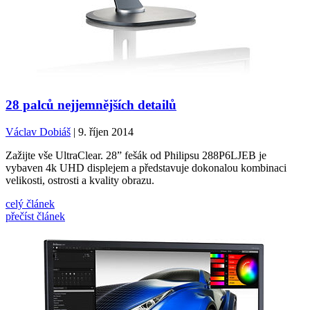
28 palců nejjemnějších detailů
Václav Dobiáš
| 9. říjen 2014
Zažijte vše UltraClear. 28” fešák od Philipsu 288P6LJEB je
vybaven 4k UHD displejem a představuje dokonalou kombinaci
velikosti, ostrosti a kvality obrazu.
celý článek
přečíst článek