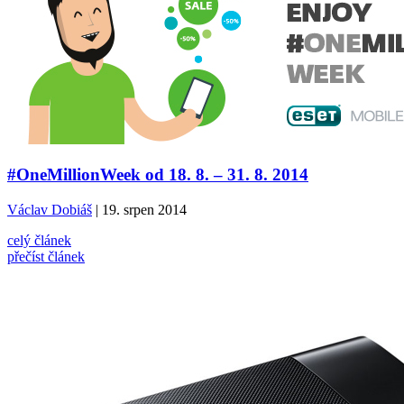
#OneMillionWeek od 18. 8. – 31. 8. 2014
Václav Dobiáš
| 19. srpen 2014
celý článek
přečíst článek