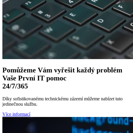
Pomůžeme Vám
vyřešit každý problém
Vaše První
IT pomoc
24/7
/365
Díky sofistikovanému technickému zázemí můžeme nabízet tuto
jedinečnou službu.
Více informací