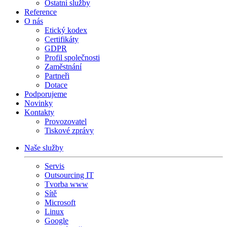
Ostatní služby
Reference
O nás
Etický kodex
Certifikáty
GDPR
Profil společnosti
Zaměstnání
Partneři
Dotace
Podporujeme
Novinky
Kontakty
Provozovatel
Tiskové zprávy
Naše služby
Servis
Outsourcing IT
Tvorba www
Sítě
Microsoft
Linux
Google