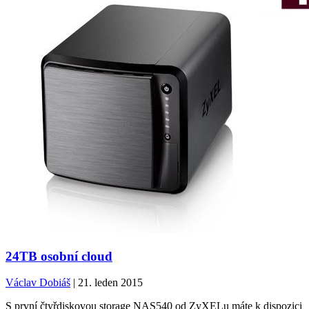
24TB osobní cloud
Václav Dobiáš
| 21. leden 2015
S první čtyřdiskovou storage NAS540 od ZyXELu máte k dispozici