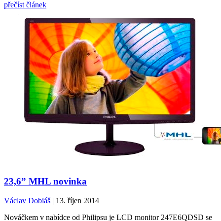
přečíst článek
23,6” MHL novinka
Václav Dobiáš
| 13. říjen 2014
Nováčkem v nabídce od Philipsu je LCD monitor 247E6QDSD se