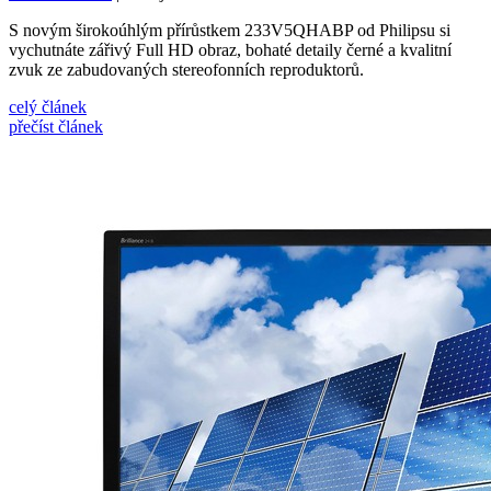
S novým širokoúhlým přírůstkem 233V5QHABP od Philipsu si
vychutnáte zářivý Full HD obraz, bohaté detaily černé a kvalitní
zvuk ze zabudovaných stereofonních reproduktorů.
celý článek
přečíst článek