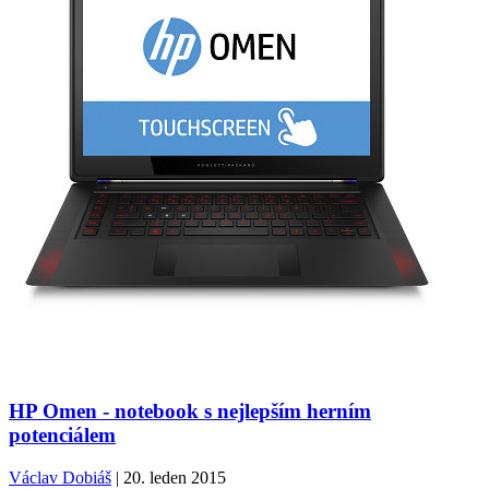
HP Omen - notebook s nejlepším herním
potenciálem
Václav Dobiáš
| 20. leden 2015