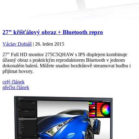
27” křišťálový obraz + Bluetooth repro
Václav Dobiáš
| 26. leden 2015
27” Full HD monitor 275C5QHAW s IPS displejem kombinuje
úžasný obraz s praktickým reproduktorem Bluetooth v jednom
dokonalém balení. Můžete snadno bezdrátově streamovat hudbu i
přijímat hovory.
celý článek
přečíst článek