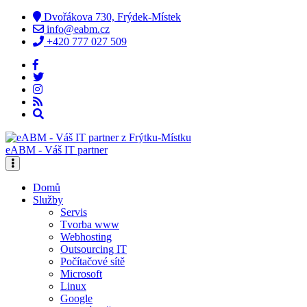
Dvořákova 730, Frýdek-Místek
info@eabm.cz
+420 777 027 509
eABM - Váš IT partner
Domů
Služby
Servis
Tvorba www
Webhosting
Outsourcing IT
Počítačové sítě
Microsoft
Linux
Google