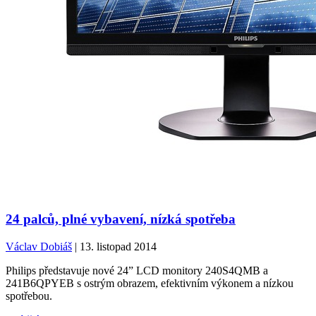
24 palců, plné vybavení, nízká spotřeba
Václav Dobiáš
| 13. listopad 2014
Philips představuje nové 24” LCD monitory 240S4QMB a
241B6QPYEB s ostrým obrazem, efektivním výkonem a nízkou
spotřebou.