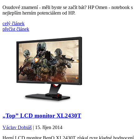
Osudové znamení - měli byste se začít bát? HP Omen - notebook s
nejlepším herním potenciálem od HP.
celý článek
přečíst článek
„Top” LCD monitor XL2430T
Václav Dobiáš
| 15. říjen 2014
Herní LCD monitor BenQ XL2430T získal ryze kladné hodnocení