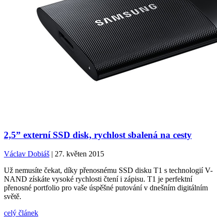
2,5” externí SSD disk, rychlost sbalená na cesty
Václav Dobiáš
| 27. květen 2015
Už nemusíte čekat, díky přenosnému SSD disku T1 s technologií V-
NAND získáte vysoké rychlosti čtení i zápisu. T1 je perfektní
přenosné portfolio pro vaše úspěšné putování v dnešním digitálním
světě.
celý článek