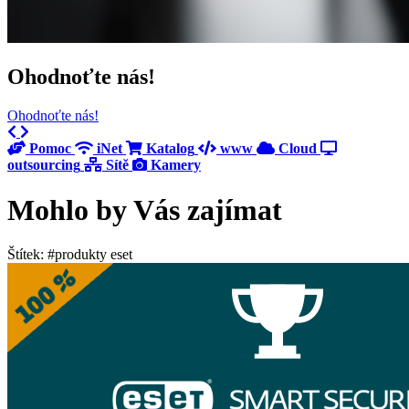
Ohodnoťte nás!
Ohodnoťte nás!
Previous
Next
Pomoc
iNet
Katalog
www
Cloud
outsourcing
Sítě
Kamery
Mohlo by Vás zajímat
Štítek: #produkty eset