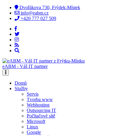
Dvořákova 730, Frýdek-Místek
info@eabm.cz
+420 777 027 509
eABM - Váš IT partner
Domů
Služby
Servis
Tvorba www
Webhosting
Outsourcing IT
Počítačové sítě
Microsoft
Linux
Google