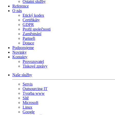
Ostatní služby
Reference
O nás
Etický kodex
Certifikáty
GDPR
Profil společnosti
Zaměstnání
Partneři
Dotace
Podporujeme
Novinky
Kontakty
Provozovatel
Tiskové zprávy
Naše služby
Servis
Outsourcing IT
Tvorba www
Sítě
Microsoft
Linux
Google