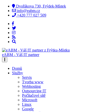
Dvořákova 730, Frýdek-Místek
info@eabm.cz
+420 777 027 509
eABM - Váš IT partner
Domů
Služby
Servis
Tvorba www
Webhosting
Outsourcing IT
Počítačové sítě
Microsoft
Linux
Google