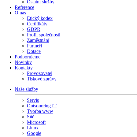
Ostatní služby
Reference
O nás
Etický kodex
Certifikáty
GDPR
Profil společnosti
Zaměstnání
Partneři
Dotace
Podporujeme
Novinky
Kontakty
Provozovatel
Tiskové zprávy
Naše služby
Servis
Outsourcing IT
Tvorba www
Sítě
Microsoft
Linux
Google