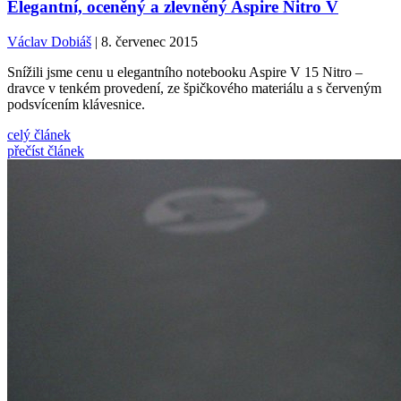
Elegantní, oceněný a zlevněný Aspire Nitro V
Václav Dobiáš
| 8. červenec 2015
Snížili jsme cenu u elegantního notebooku Aspire V 15 Nitro –
dravce v tenkém provedení, ze špičkového materiálu a s červeným
podsvícením klávesnice.
celý článek
přečíst článek