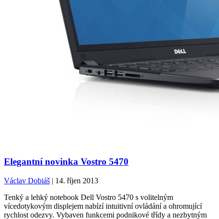
Elegantní novinka Vostro 5470
Václav Dobiáš
| 14. říjen 2013
Tenký a lehký notebook Dell Vostro 5470 s volitelným
vícedotykovým displejem nabízí intuitivní ovládání a ohromující
rychlost odezvy. Vybaven funkcemi podnikové třídy a nezbytným