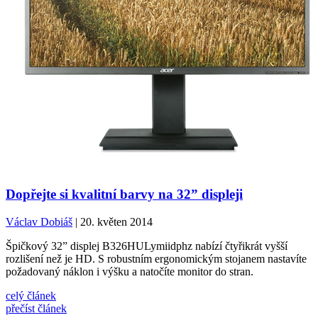
Dopřejte si kvalitní barvy na 32” displeji
Václav Dobiáš
| 20. květen 2014
Špičkový 32” displej B326HULymiidphz nabízí čtyřikrát vyšší
rozlišení než je HD. S robustním ergonomickým stojanem nastavíte
požadovaný náklon i výšku a natočíte monitor do stran.
celý článek
přečíst článek