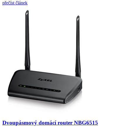
přečíst článek
Dvoupásmový domácí router NBG6515