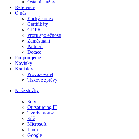
Ostatní služby
Reference
O nás
Etický kodex
Certifikáty
GDPR
Profil společnosti
Zaměstnání
Partneři
Dotace
Podporujeme
Novinky
Kontakty
Provozovatel
Tiskové zprávy
Naše služby
Servis
Outsourcing IT
Tvorba www
Sítě
Microsoft
Linux
Google