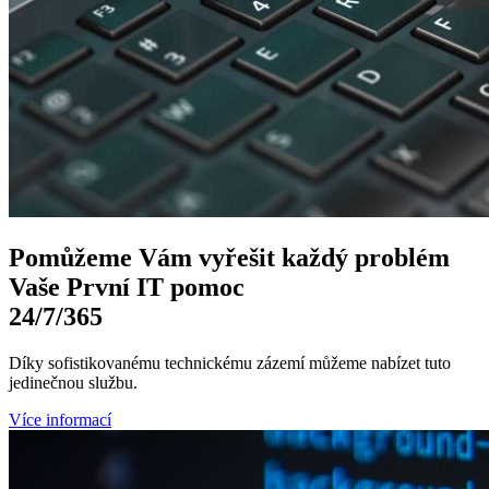
Pomůžeme Vám
vyřešit každý problém
Vaše První
IT pomoc
24/7
/365
Díky sofistikovanému technickému zázemí můžeme nabízet tuto
jedinečnou službu.
Více informací