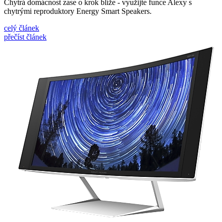
Chytrá domácnost zase o krok blíže - využijte funce Alexy s
chytrými reproduktory Energy Smart Speakers.
celý článek
přečíst článek