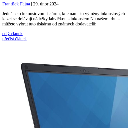
František Fajna
| 29. únor 2024
Jedná se o inkoustovou tiskárnu, kde namísto výměny inkoustových
kazet se dolévají nádržky lahvičkou s inkoustem.Na našem trhu si
můžete vybrat tuto tiskárnu od známých dodavatelů:
celý článek
přečíst článek