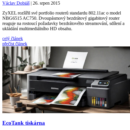
Václav Dobiáš
| 26. srpen 2015
ZyXEL rozšířil své portfolio routerů standardu 802.11ac o model
NBG6515 AC750. Dvoupásmový bezdrátový gigabitový router
reaguje na rostoucí požadavky bezdrátového streamování, sdílení a
ukládání multimediálního HD obsahu.
celý článek
přečíst článek
EcoTank tiskárna