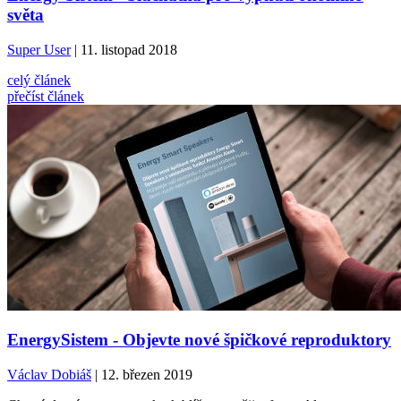
světa
Super User
| 11. listopad 2018
celý článek
přečíst článek
EnergySistem - Objevte nové špičkové reproduktory
Václav Dobiáš
| 12. březen 2019