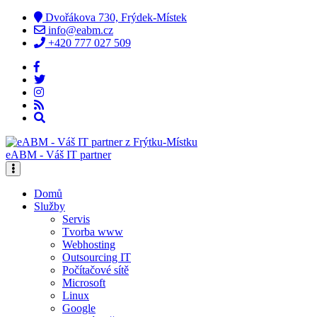
Dvořákova 730, Frýdek-Místek
info@eabm.cz
+420 777 027 509
eABM - Váš IT partner
Domů
Služby
Servis
Tvorba www
Webhosting
Outsourcing IT
Počítačové sítě
Microsoft
Linux
Google