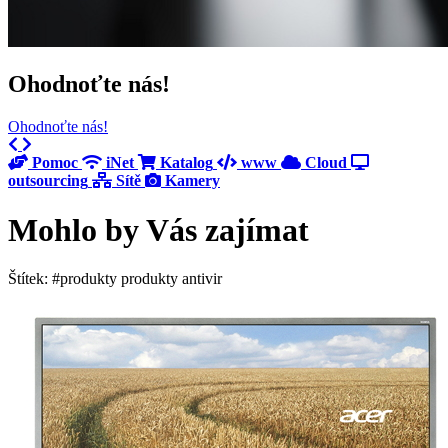
Ohodnoťte nás!
Ohodnoťte nás!
Previous
Next
Pomoc
iNet
Katalog
www
Cloud
outsourcing
Sítě
Kamery
Mohlo by Vás zajímat
Štítek: #produkty produkty antivir