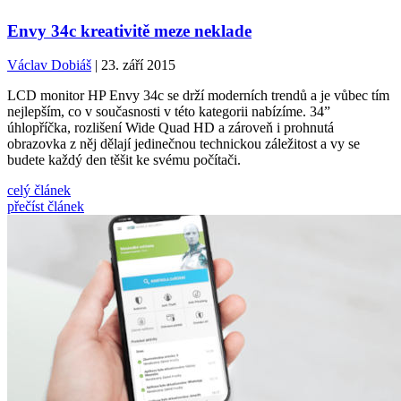
Envy 34c kreativitě meze neklade
Václav Dobiáš
| 23. září 2015
LCD monitor HP Envy 34c se drží moderních trendů a je vůbec tím
nejlepším, co v současnosti v této kategorii nabízíme. 34”
úhlopříčka, rozlišení Wide Quad HD a zároveň i prohnutá
obrazovka z něj dělají jedinečnou technickou záležitost a vy se
budete každý den těšit ke svému počítači.
celý článek
přečíst článek