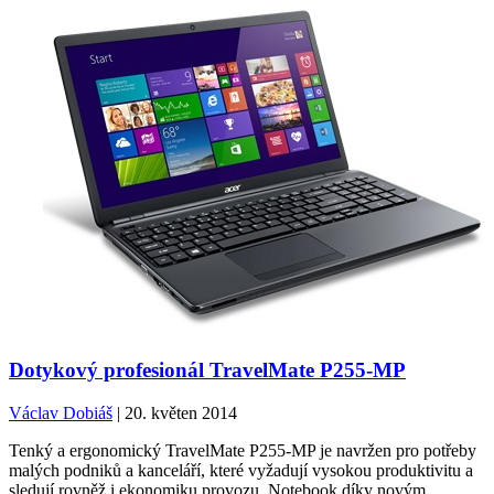
Dotykový profesionál TravelMate P255-MP
Václav Dobiáš
| 20. květen 2014
Tenký a ergonomický TravelMate P255-MP je navržen pro potřeby
malých podniků a kanceláří, které vyžadují vysokou produktivitu a
sledují rovněž i ekonomiku provozu. Notebook díky novým