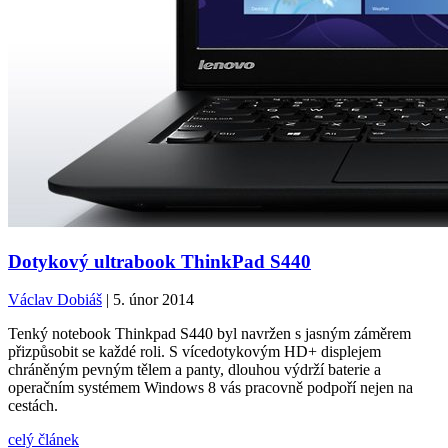
Dotykový ultrabook ThinkPad S440
Václav Dobiáš
| 5. únor 2014
Tenký notebook Thinkpad S440 byl navržen s jasným záměrem
přizpůsobit se každé roli. S vícedotykovým HD+ displejem
chráněným pevným tělem a panty, dlouhou výdrží baterie a
operačním systémem Windows 8 vás pracovně podpoří nejen na
cestách.
celý článek