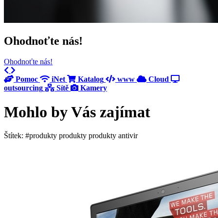
Ohodnoťte nás!
Ohodnoťte nás!
Previous
Next
Pomoc
iNet
Katalog
www
Cloud
outsourcing
Sítě
Kamery
Mohlo by Vás zajímat
Štítek: #produkty produkty produkty antivir