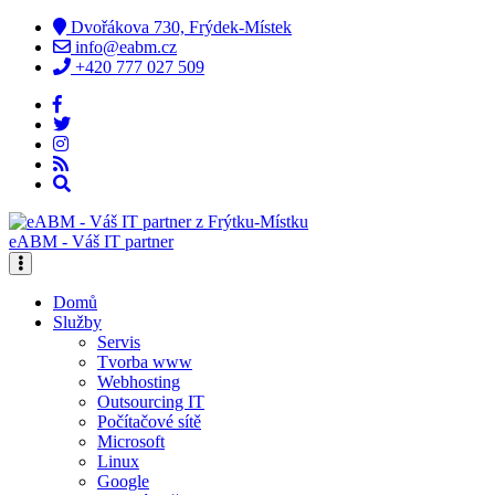
Dvořákova 730, Frýdek-Místek
info@eabm.cz
+420 777 027 509
eABM - Váš IT partner
Domů
Služby
Servis
Tvorba www
Webhosting
Outsourcing IT
Počítačové sítě
Microsoft
Linux
Google