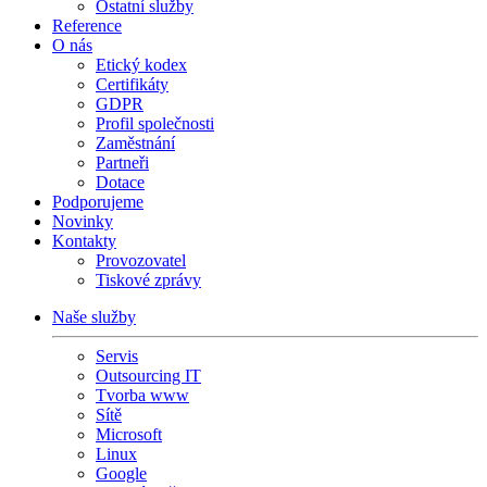
Ostatní služby
Reference
O nás
Etický kodex
Certifikáty
GDPR
Profil společnosti
Zaměstnání
Partneři
Dotace
Podporujeme
Novinky
Kontakty
Provozovatel
Tiskové zprávy
Naše služby
Servis
Outsourcing IT
Tvorba www
Sítě
Microsoft
Linux
Google