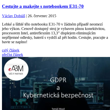
Cestujte a makejte s notebookem E31-70
Václav Dobiáš
| 26. červenec 2015
Lehké a šíthlé tělo notebooku E31-70 v žádném případě neomezí
jeho výkon. Cenově dostupný stroj je vybaven plnou konektivitou,
procesorem Intel, antireflexním 13,3” displejem eliminujícím
nepříjemné odlesky, baterií s vydrží až pět hodin. Cestujte, pracujte a
bavte se naplno!
celý článek
přečíst článek