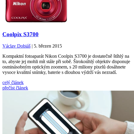
Coolpix S3700
Václav Dobiáš
| 5. březen 2015
Kompaktní fotoaparát Nikon Coolpix S3700 je dostatečně štíhlý na
to, abyste jej mohli mít stále při sobě. Širokoúhlý objektiv disponuje
osminásobným optickým zoomem, s 20 miliony pixelů dosáhnete
vysoce kvalitní snímky, baterie s dlouhou výdrží vás nezradí.
celý článek
přečíst článek