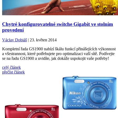
Chytré konfigurovatelné switche Gigabit ve stolním
provedení
Václav Dobiáš
| 23. květen 2014
Kompletní řada GS1900 nabízí škálu funkcí přinášejících výkonnost
a všestrannost, které potřebujete pro optimalizaci vaší sítě. Podívejte
se na řadu GS1900 a uvidíte, jak dokáže uspokojit vaše potřeby!
celý článek
přečíst článek