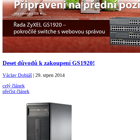
Deset důvodů k zakoupení GS1920!
Václav Dobiáš
| 29. srpen 2014
celý článek
přečíst článek