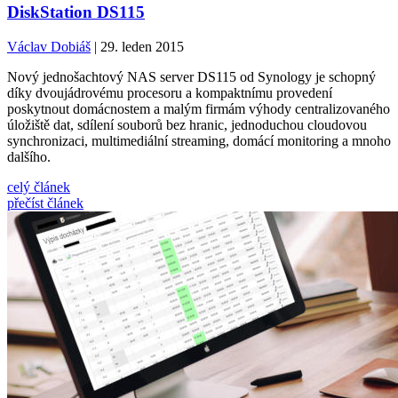
DiskStation DS115
Václav Dobiáš
| 29. leden 2015
Nový jednošachtový NAS server DS115 od Synology je schopný
díky dvoujádrovému procesoru a kompaktnímu provedení
poskytnout domácnostem a malým firmám výhody centralizovaného
úložiště dat, sdílení souborů bez hranic, jednoduchou cloudovou
synchronizaci, multimediální streaming, domácí monitoring a mnoho
dalšího.
celý článek
přečíst článek