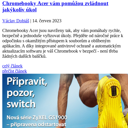
Chromebooky Acer vám pomůžou zvládnout
jakýkoliv úkol
Václav Dobiáš
| 14. červen 2023
Chromebooky Acer jsou navrženy tak, aby vám pomáhaly rychle,
bezpečně a jednoduše vyřizovat úkoly. Přejděte od náročné práce k
odpočinku s okamžitým přístupem k souborům a oblíbeným
aplikacím. A díky integrované antivirové ochraně a automatickým
aktualizacím softwaru je váš Chromebook v bezpečí - není třeba
žádných dalších balíčků.
celý článek
přečíst článek