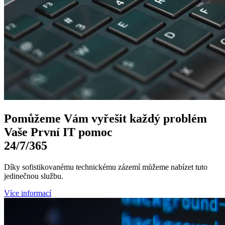
Pomůžeme Vám
vyřešit každý problém
Vaše První
IT pomoc
24/7
/365
Díky sofistikovanému technickému zázemí můžeme nabízet tuto
jedinečnou službu.
Více informací