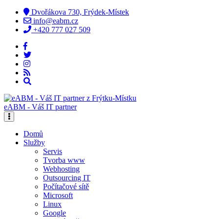
Dvořákova 730, Frýdek-Místek
info@eabm.cz
+420 777 027 509
eABM - Váš IT partner
Domů
Služby
Servis
Tvorba www
Webhosting
Outsourcing IT
Počítačové sítě
Microsoft
Linux
Google