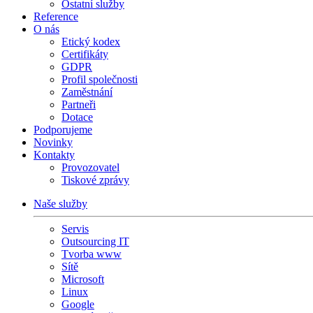
Ostatní služby
Reference
O nás
Etický kodex
Certifikáty
GDPR
Profil společnosti
Zaměstnání
Partneři
Dotace
Podporujeme
Novinky
Kontakty
Provozovatel
Tiskové zprávy
Naše služby
Servis
Outsourcing IT
Tvorba www
Sítě
Microsoft
Linux
Google