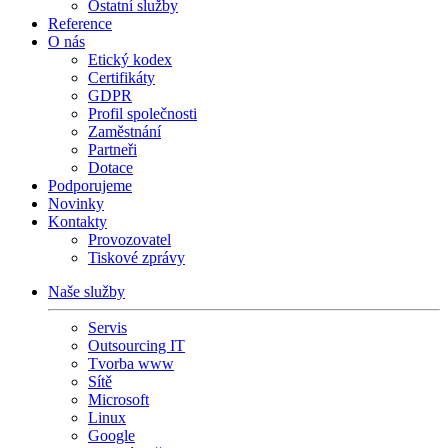
Ostatní služby
Reference
O nás
Etický kodex
Certifikáty
GDPR
Profil společnosti
Zaměstnání
Partneři
Dotace
Podporujeme
Novinky
Kontakty
Provozovatel
Tiskové zprávy
Naše služby
Servis
Outsourcing IT
Tvorba www
Sítě
Microsoft
Linux
Google