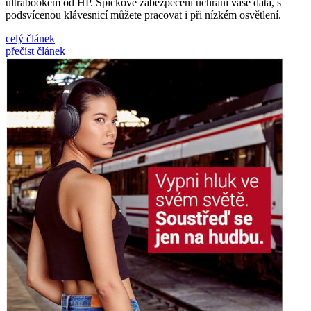
ultrabookem od HP. Špičkové zabezpečení uchrání vaše data, s
podsvícenou klávesnicí můžete pracovat i při nízkém osvětlení.
celý článek
přečíst článek