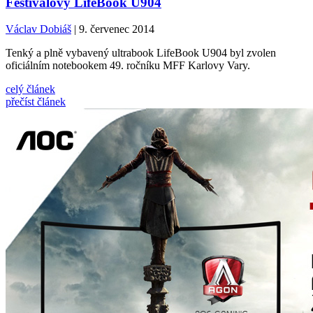
Festivalový LifeBook U904
Václav Dobiáš
| 9. červenec 2014
Tenký a plně vybavený ultrabook LifeBook U904 byl zvolen
oficiálním notebookem 49. ročníku MFF Karlovy Vary.
celý článek
přečíst článek