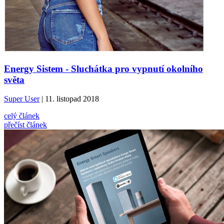
Energy Sistem - Sluchátka pro vypnutí okolního
světa
Super User
| 11. listopad 2018
celý článek
přečíst článek