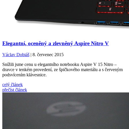
Elegantní, oceněný a zlevněný Aspire Nitro V
Václav Dobiáš
| 8. červenec 2015
Snížili jsme cenu u elegantního notebooku Aspire V 15 Nitro –
dravce v tenkém provedení, ze špičkového materiálu a s červeným
podsvícením klávesnice.
celý článek
přečíst článek