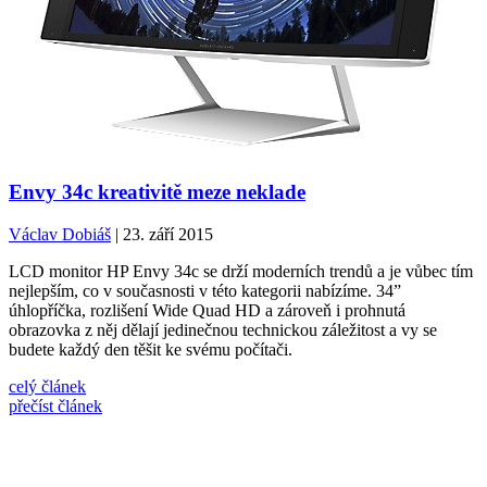
Envy 34c kreativitě meze neklade
Václav Dobiáš
| 23. září 2015
LCD monitor HP Envy 34c se drží moderních trendů a je vůbec tím
nejlepším, co v současnosti v této kategorii nabízíme. 34”
úhlopříčka, rozlišení Wide Quad HD a zároveň i prohnutá
obrazovka z něj dělají jedinečnou technickou záležitost a vy se
budete každý den těšit ke svému počítači.
celý článek
přečíst článek