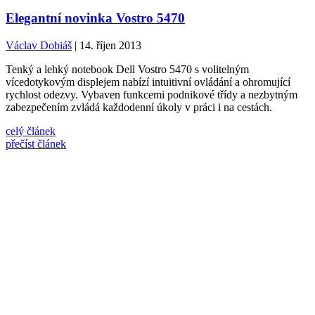
Elegantní novinka Vostro 5470
Václav Dobiáš
| 14. říjen 2013
Tenký a lehký notebook Dell Vostro 5470 s volitelným
vícedotykovým displejem nabízí intuitivní ovládání a ohromující
rychlost odezvy. Vybaven funkcemi podnikové třídy a nezbytným
zabezpečením zvládá každodenní úkoly v práci i na cestách.
celý článek
přečíst článek