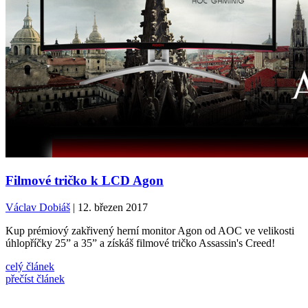
Filmové tričko k LCD Agon
Václav Dobiáš
| 12. březen 2017
Kup prémiový zakřivený herní monitor Agon od AOC ve velikosti
úhlopříčky 25” a 35” a získáš filmové tričko Assassin's Creed!
celý článek
přečíst článek