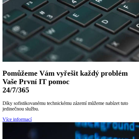
Pomůžeme Vám
vyřešit každý problém
Vaše První
IT pomoc
24/7
/365
Díky sofistikovanému technickému zázemí můžeme nabízet tuto
jedinečnou službu.
Více informací