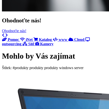
Ohodnoťte nás!
Ohodnoťte nás!
Previous
Next
Pomoc
iNet
Katalog
www
Cloud
outsourcing
Sítě
Kamery
Mohlo by Vás zajímat
Štítek: #produkty produkty produkty windows server