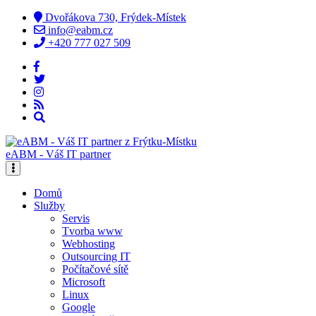
Dvořákova 730, Frýdek-Místek
info@eabm.cz
+420 777 027 509
eABM - Váš IT partner
Domů
Služby
Servis
Tvorba www
Webhosting
Outsourcing IT
Počítačové sítě
Microsoft
Linux
Google