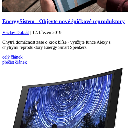
EnergySistem - Objevte nové špičkové reproduktory
Václav Dobiáš
| 12. březen 2019
Chytrá domácnost zase o krok blíže - využijte funce Alexy s
chytrými reproduktory Energy Smart Speakers.
celý článek
přečíst článek