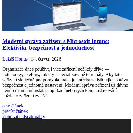
Moderní správa zařízení s Microsoft Intune:
Efektivita, bezpečnost a jednoduchost
Lukáš Honus
| 14. červen 2026
Organizace dnes používají více zařízení než kdy dříve —
notebooky, telefony, tablety i specializované terminály. Aby tato
zařízení skutečně podporovala práci, je potřeba zajistit jejich správu,
bezpečnost a jednotné nastavení. Moderní správa zařízení už dávno
není o manuální instalaci aplikací nebo fyzickém nastavování
každého zařízení zvlášť.
celý článek
přečíst článek
Zobrazit další aktuality