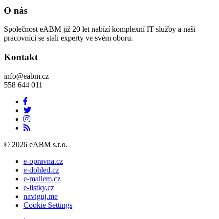
O nás
Společnost eABM již 20 let nabízí komplexní IT služby a naši
pracovníci se stali experty ve svém oboru.
Kontakt
info@eabm.cz
558 644 011
© 2026 eABM s.r.o.
e-opravna.cz
e-dohled.cz
e-mailem.cz
e-listky.cz
naviguj.me
Cookie Settings