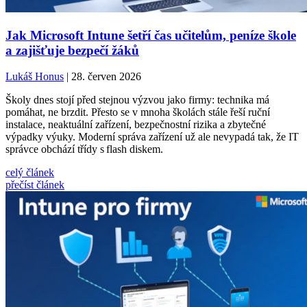
Jak Microsoft Intune šetří čas učitelům, peníze škole
a zajišťuje bezpečí žáků
Lukáš Honus
| 28. červen 2026
Školy dnes stojí před stejnou výzvou jako firmy: technika má
pomáhat, ne brzdit. Přesto se v mnoha školách stále řeší ruční
instalace, neaktuální zařízení, bezpečnostní rizika a zbytečné
výpadky výuky. Moderní správa zařízení už ale nevypadá tak, že IT
správce obchází třídy s flash diskem.
celý článek
přečíst článek