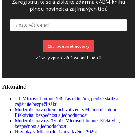
Zaregistruj te se a získejte zdarma eABM knihu
plnou novinek a zajímavých tipů
Chci odebírat novinky
Zásady zpracování osobních údajů
Aktuálně
Jak Microsoft Intune šetří čas učitelům, peníze škole a
zajišťuje bezpečí žáků
Moderní správa firemních zařízení s Microsoft Intune:
Efektivita, bezpečnost a jednoduchost
Moderní správa zařízení s Microsoft Intune: Efektivita,
bezpečnost a jednoduchost
Novinky v Microsoft Teams [květen 2026]