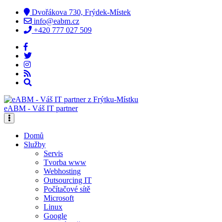
Dvořákova 730, Frýdek-Místek
info@eabm.cz
+420 777 027 509
eABM - Váš IT partner
Domů
Služby
Servis
Tvorba www
Webhosting
Outsourcing IT
Počítačové sítě
Microsoft
Linux
Google