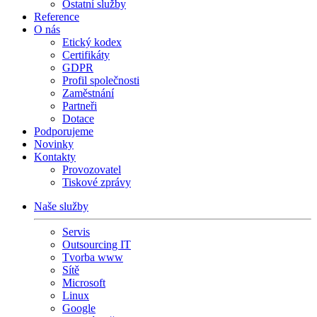
Ostatní služby
Reference
O nás
Etický kodex
Certifikáty
GDPR
Profil společnosti
Zaměstnání
Partneři
Dotace
Podporujeme
Novinky
Kontakty
Provozovatel
Tiskové zprávy
Naše služby
Servis
Outsourcing IT
Tvorba www
Sítě
Microsoft
Linux
Google