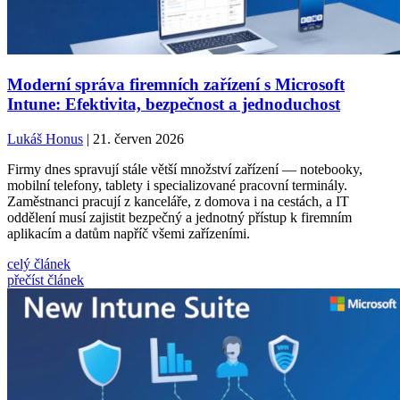
Moderní správa firemních zařízení s Microsoft
Intune: Efektivita, bezpečnost a jednoduchost
Lukáš Honus
| 21. červen 2026
Firmy dnes spravují stále větší množství zařízení — notebooky,
mobilní telefony, tablety i specializované pracovní terminály.
Zaměstnanci pracují z kanceláře, z domova i na cestách, a IT
oddělení musí zajistit bezpečný a jednotný přístup k firemním
aplikacím a datům napříč všemi zařízeními.
celý článek
přečíst článek