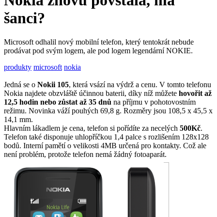
Nokia znovu povstala, má
šanci?
Microsoft odhalil nový mobilní telefon, který tentokrát nebude
prodávat pod svým logem, ale pod logem legendární NOKIE.
produkty
microsoft
nokia
Jedná se o
Nokii 105
, která vsází na výdrž a cenu. V tomto telefonu
Nokia najdete obzvláště účinnou baterii, díky níž můžete
hovořit až
12,5 hodin nebo zůstat až 35 dnů
na příjmu v pohotovostním
režimu. Novinka váží pouhých 69,8 g. Rozměry jsou 108,5 x 45,5 x
14,1 mm.
Hlavním lákadlem je cena, telefon si pořídíte za necelých
500Kč
.
Telefon také disponuje uhlopříčkou 1,4 palce s rozlišením 128x128
bodů. Interní pamětí o velikosti 4MB určená pro kontakty. Což ale
není problém, protože telefon nemá žádný fotoaparát.