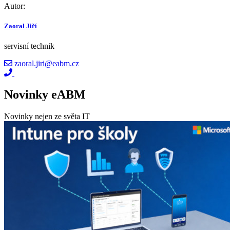
Autor:
Zaoral Jiří
servisní technik
zaoral.jiri@eabm.cz
Novinky eABM
Novinky nejen ze světa IT