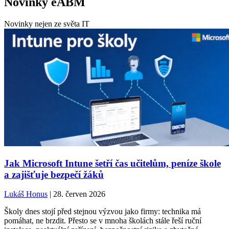
Novinky eABM
Novinky nejen ze světa IT
Jak Microsoft Intune šetří čas učitelům, peníze škole
a zajišťuje bezpečí žáků
Lukáš Honus
| 28. červen 2026
Školy dnes stojí před stejnou výzvou jako firmy: technika má
pomáhat, ne brzdit. Přesto se v mnoha školách stále řeší ruční