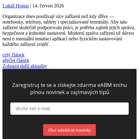
Lukáš Honus
| 14. červen 2026
Organizace dnes používají více zařízení než kdy dříve —
notebooky, telefony, tablety i specializované terminály. Aby tato
zařízení skutečně podporovala práci, je potřeba zajistit jejich správu,
bezpečnost a jednotné nastavení. Moderní správa zařízení už dávno
není o manuální instalaci aplikací nebo fyzickém nastavování
každého zařízení zvlášť.
celý článek
přečíst článek
Zobrazit další aktuality
Zaregistruj te se a získejte zdarma eABM knihu
plnou novinek a zajímavých tipů
Chci odebírat novinky