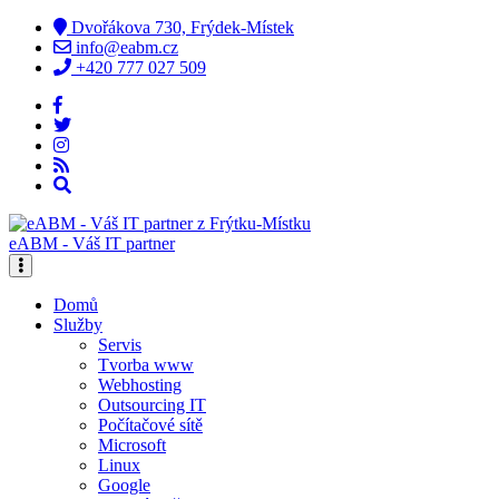
Dvořákova 730, Frýdek-Místek
info@eabm.cz
+420 777 027 509
eABM - Váš IT partner
Domů
Služby
Servis
Tvorba www
Webhosting
Outsourcing IT
Počítačové sítě
Microsoft
Linux
Google