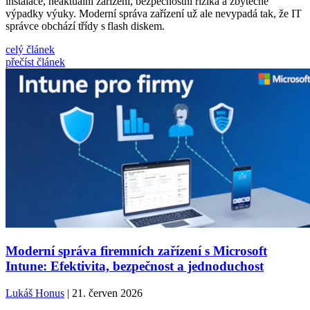
instalace, neaktuální zařízení, bezpečnostní rizika a zbytečné
výpadky výuky. Moderní správa zařízení už ale nevypadá tak, že IT
správce obchází třídy s flash diskem.
celý článek
přečíst článek
Moderní správa firemních zařízení s Microsoft
Intune: Efektivita, bezpečnost a jednoduchost
Lukáš Honus
| 21. červen 2026