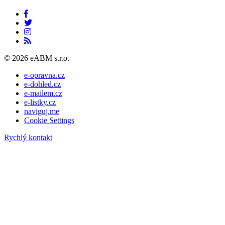
© 2026 eABM s.r.o.
e-opravna.cz
e-dohled.cz
e-mailem.cz
e-listky.cz
naviguj.me
Cookie Settings
Rychlý kontakt