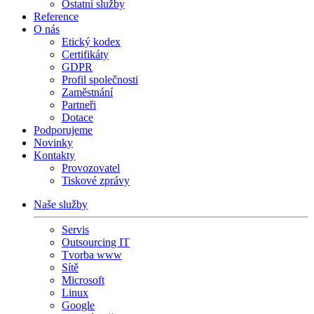
Ostatní služby
Reference
O nás
Etický kodex
Certifikáty
GDPR
Profil společnosti
Zaměstnání
Partneři
Dotace
Podporujeme
Novinky
Kontakty
Provozovatel
Tiskové zprávy
Naše služby
Servis
Outsourcing IT
Tvorba www
Sítě
Microsoft
Linux
Google