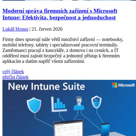
Moderní správa firemních zařízení s Microsoft
Intune: Efektivita, bezpečnost a jednoduchost
Lukáš Honus
| 21. červen 2026
Firmy dnes spravují stále větší množství zařízení — notebooky,
mobilní telefony, tablety i specializované pracovní terminály.
Zaměstnanci pracují z kanceláře, z domova i na cestách, a IT
oddělení musí zajistit bezpečný a jednotný přístup k firemním
aplikacím a datům napříč všemi zařízeními.
celý článek
přečíst článek