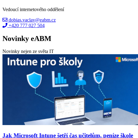
Vedoucí internetového oddělení
dobias.vaclav@eabm.cz
+420 777 027 504
Novinky eABM
Novinky nejen ze světa IT
Jak Microsoft Intune šetří čas učitelům, peníze škole