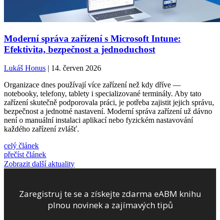
Moderní správa zařízení s Microsoft Intune:
Efektivita, bezpečnost a jednoduchost
Lukáš Honus
| 14. červen 2026
Organizace dnes používají více zařízení než kdy dříve —
notebooky, telefony, tablety i specializované terminály. Aby tato
zařízení skutečně podporovala práci, je potřeba zajistit jejich správu,
bezpečnost a jednotné nastavení. Moderní správa zařízení už dávno
není o manuální instalaci aplikací nebo fyzickém nastavování
každého zařízení zvlášť.
celý článek
přečíst článek
Zobrazit další aktuality
Zaregistruj te se a získejte zdarma eABM knihu
plnou novinek a zajímavých tipů