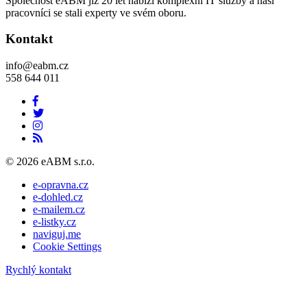
Společnost eABM již 20 let nabízí komplexní IT služby a naši
pracovníci se stali experty ve svém oboru.
Kontakt
info@eabm.cz
558 644 011
© 2026 eABM s.r.o.
e-opravna.cz
e-dohled.cz
e-mailem.cz
e-listky.cz
naviguj.me
Cookie Settings
Rychlý kontakt