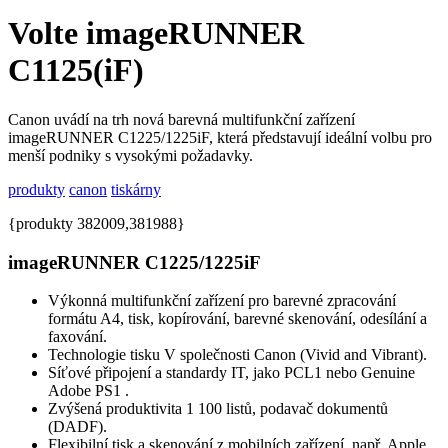
Volte imageRUNNER
C1125(iF)
Canon uvádí na trh nová barevná multifunkční zařízení
imageRUNNER C1225/1225iF, která představují ideální volbu pro
menší podniky s vysokými požadavky.
produkty
canon
tiskárny
{produkty 382009,381988}
imageRUNNER C1225/1225iF
Výkonná multifunkční zařízení pro barevné zpracování
formátu A4, tisk, kopírování, barevné skenování, odesílání a
faxování.
Technologie tisku V společnosti Canon (Vivid and Vibrant).
Síťové připojení a standardy IT, jako PCL1 nebo Genuine
Adobe PS1 .
Zvýšená produktivita 1 100 listů, podavač dokumentů
(DADF).
Flexibilní tisk a skenování z mobilních zařízení, např. Apple