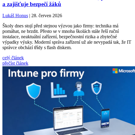
a zajišťuje bezpečí žáků
Lukáš Honus
| 28. červen 2026
Školy dnes stojí před stejnou výzvou jako firmy: technika má
pomáhat, ne brzdit. Přesto se v mnoha školách stále řeší ruční
instalace, neaktuální zařízení, bezpečnostní rizika a zbytečné
výpadky výuky. Moderní správa zařízení už ale nevypadá tak, že IT
správce obchází třídy s flash diskem.
celý článek
přečíst článek