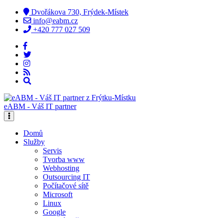
Dvořákova 730, Frýdek-Místek
info@eabm.cz
+420 777 027 509
eABM - Váš IT partner
Domů
Služby
Servis
Tvorba www
Webhosting
Outsourcing IT
Počítačové sítě
Microsoft
Linux
Google