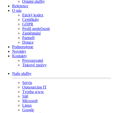
Ostatní služby
Reference
O nás
Etický kodex
Certifikáty
GDPR
Profil společnosti
Zaměstnání
Partneři
Dotace
Podporujeme
Novinky
Kontakty
Provozovatel
Tiskové zprávy
Naše služby
Servis
Outsourcing IT
Tvorba www
Sítě
Microsoft
Linux
Google