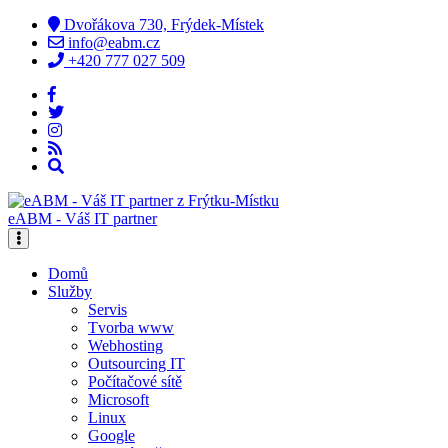
Dvořákova 730, Frýdek-Místek
info@eabm.cz
+420 777 027 509
eABM - Váš IT partner
Domů
Služby
Servis
Tvorba www
Webhosting
Outsourcing IT
Počítačové sítě
Microsoft
Linux
Google