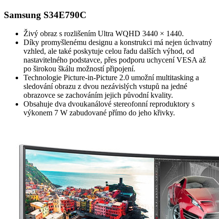
Samsung S34E790C
Živý obraz s rozlišením Ultra WQHD 3440 × 1440.
Díky promyšlenému designu a konstrukci má nejen úchvatný
vzhled, ale také poskytuje celou řadu dalších výhod, od
nastavitelného podstavce, přes podporu uchycení VESA až
po širokou škálu možností připojení.
Technologie Picture-in-Picture 2.0 umožní multitasking a
sledování obrazu z dvou nezávislých vstupů na jedné
obrazovce se zachováním jejich původní kvality.
Obsahuje dva dvoukanálové stereofonní reproduktory s
výkonem 7 W zabudované přímo do jeho křivky.