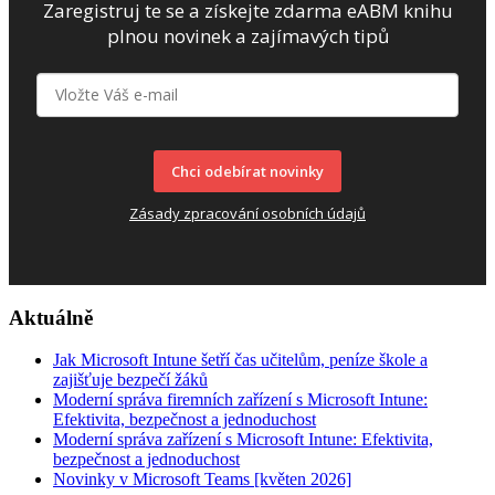
Zaregistruj te se a získejte zdarma eABM knihu
plnou novinek a zajímavých tipů
Chci odebírat novinky
Zásady zpracování osobních údajů
Aktuálně
Jak Microsoft Intune šetří čas učitelům, peníze škole a
zajišťuje bezpečí žáků
Moderní správa firemních zařízení s Microsoft Intune:
Efektivita, bezpečnost a jednoduchost
Moderní správa zařízení s Microsoft Intune: Efektivita,
bezpečnost a jednoduchost
Novinky v Microsoft Teams [květen 2026]