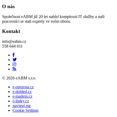
O nás
Společnost eABM již 20 let nabízí komplexní IT služby a naši
pracovníci se stali experty ve svém oboru.
Kontakt
info@eabm.cz
558 644 011
© 2026 eABM s.r.o.
e-opravna.cz
e-dohled.cz
e-mailem.cz
e-listky.cz
naviguj.me
Cookie Settings