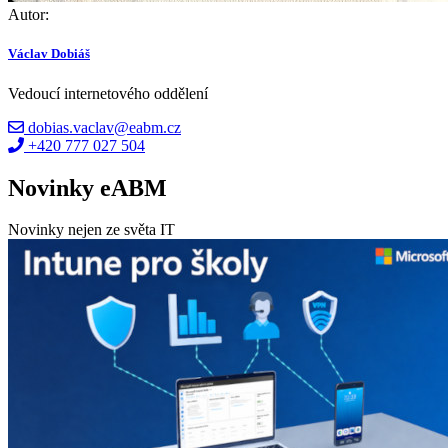
Autor:
Václav Dobiáš
Vedoucí internetového oddělení
dobias.vaclav@eabm.cz
+420 777 027 504
Novinky eABM
Novinky nejen ze světa IT