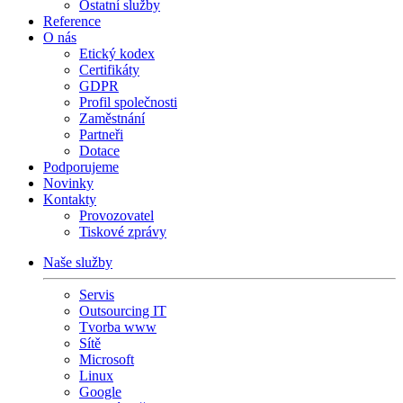
Ostatní služby
Reference
O nás
Etický kodex
Certifikáty
GDPR
Profil společnosti
Zaměstnání
Partneři
Dotace
Podporujeme
Novinky
Kontakty
Provozovatel
Tiskové zprávy
Naše služby
Servis
Outsourcing IT
Tvorba www
Sítě
Microsoft
Linux
Google