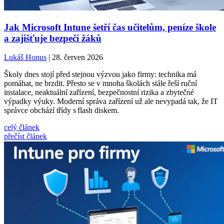
Jak Microsoft Intune šetří čas učitelům, peníze škole
a zajišťuje bezpečí žáků
Lukáš Honus
| 28. červen 2026
Školy dnes stojí před stejnou výzvou jako firmy: technika má
pomáhat, ne brzdit. Přesto se v mnoha školách stále řeší ruční
instalace, neaktuální zařízení, bezpečnostní rizika a zbytečné
výpadky výuky. Moderní správa zařízení už ale nevypadá tak, že IT
správce obchází třídy s flash diskem.
celý článek
přečíst článek