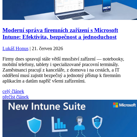
Moderní správa firemních zařízení s Microsoft
Intune: Efektivita, bezpečnost a jednoduchost
Lukáš Honus
| 21. červen 2026
Firmy dnes spravují stále větší množství zařízení — notebooky,
mobilní telefony, tablety i specializované pracovní terminály.
Zaměstnanci pracují z kanceláře, z domova i na cestách, a IT
oddělení musí zajistit bezpečný a jednotný přístup k firemním
aplikacím a datům napříč všemi zařízeními.
celý článek
přečíst článek