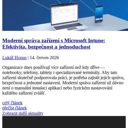
Moderní správa zařízení s Microsoft Intune:
Efektivita, bezpečnost a jednoduchost
Lukáš Honus
| 14. červen 2026
Organizace dnes používají více zařízení než kdy dříve —
notebooky, telefony, tablety i specializované terminály. Aby tato
zařízení skutečně podporovala práci, je potřeba zajistit jejich správu,
bezpečnost a jednotné nastavení. Moderní správa zařízení už dávno
není o manuální instalaci aplikací nebo fyzickém nastavování
každého zařízení zvlášť.
celý článek
přečíst článek
Zobrazit další aktuality