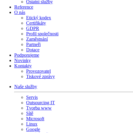
Ostatní služby
Reference
O nás
Etický kodex
Certifikáty
GDPR
Profil společnosti
Zaměstnání
Partneři
Dotace
Podporujeme
Novinky
Kontakty
Provozovatel
Tiskové zprávy
Naše služby
Servis
Outsourcing IT
Tvorba www
Sítě
Microsoft
Linux
Google