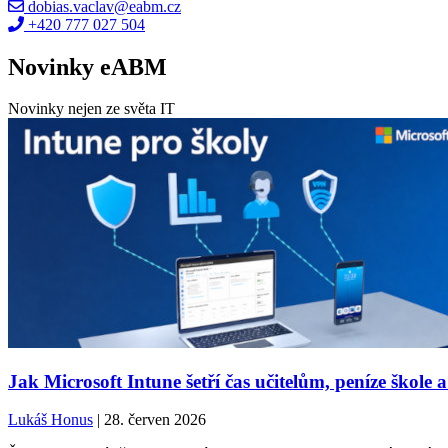
dobias.vaclav@eabm.cz
+420 777 027 504
Novinky eABM
Novinky nejen ze světa IT
Jak Microsoft Intune šetří čas učitelům, peníze škole a
Lukáš Honus
| 28. červen 2026