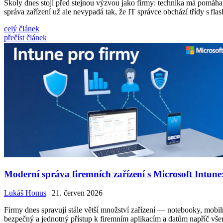
Školy dnes stojí před stejnou výzvou jako firmy: technika má pomáhat,
správa zařízení už ale nevypadá tak, že IT správce obchází třídy s fla
celý článek
přečíst článek
Moderní správa firemních zařízení s Microsoft Intune
Lukáš Honus
| 21. červen 2026
Firmy dnes spravují stále větší množství zařízení — notebooky, mobilní
bezpečný a jednotný přístup k firemním aplikacím a datům napříč vše