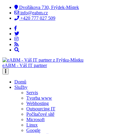
Dvořákova 730, Frýdek-Místek
info@eabm.cz
+420 777 027 509
eABM - Váš IT partner
Domů
Služby
Servis
Tvorba www
Webhosting
Outsourcing IT
Počítačové sítě
Microsoft
Linux
Google