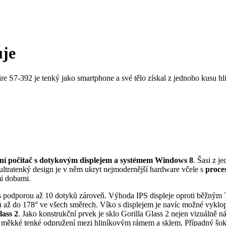
uje
re S7-392 je tenký jako smartphone a své tělo získal z jednoho kusu h
lní počítač s dotykovým displejem a systémem Windows 8
. Šasi z j
j ultratenký design je v něm ukryt nejmodernější hardware včele s
proce
mi dobami.
 s podporou až 10 dotyků zároveň. Výhoda IPS displeje oproti běžným
lů až do 178° ve všech směrech. Víko s displejem je navíc možné vyklop
ass 2
. Jako konstrukční prvek je sklo Gorilla Glass 2 nejen vizuálně n
i měkké tenké odpružení mezi hliníkovým rámem a sklem. Případný šok 