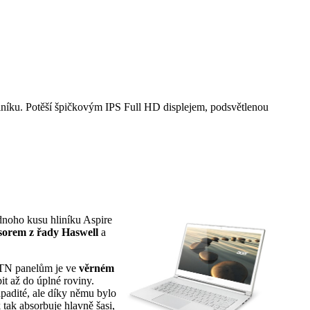
liníku. Potěší špičkovým IPS Full HD displejem, podsvětlenou
ednoho kusu hliníku Aspire
sorem z řady Haswell
a
 TN panelům je ve
věrném
it až do úplné roviny.
ápadité, ale díky němu bylo
tak absorbuje hlavně šasi,