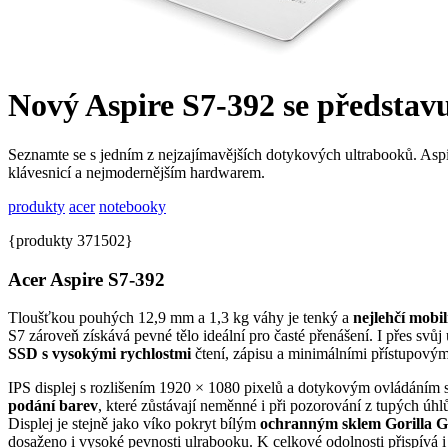
Nový Aspire S7-392 se představ
Seznamte se s jedním z nejzajímavějších dotykových ultrabooků. Aspi
klávesnicí a nejmodernějším hardwarem.
produkty
acer
notebooky
{produkty 371502}
Acer Aspire S7-392
Tloušťkou pouhých 12,9 mm a 1,3 kg váhy je tenký a
nejlehčí mobi
S7 zároveň získává pevné tělo ideální pro časté přenášení. I přes svů
SSD s vysokými rychlostmi
čtení, zápisu a minimálními přístupový
IPS displej s rozlišením 1920 × 1080 pixelů a dotykovým ovládáním
podání barev
, které zůstávají neměnné i při pozorování z tupých úh
Displej je stejně jako víko pokryt bílým
ochranným sklem Gorilla Gl
dosaženo i vysoké pevnosti ulrabooku. K celkové odolnosti přispívá 