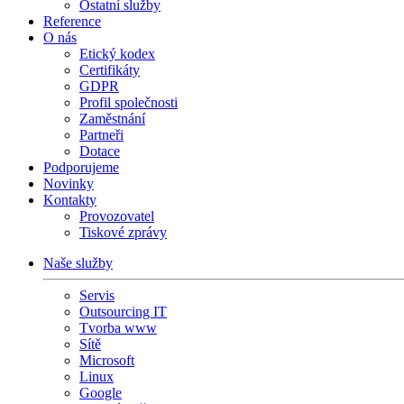
Ostatní služby
Reference
O nás
Etický kodex
Certifikáty
GDPR
Profil společnosti
Zaměstnání
Partneři
Dotace
Podporujeme
Novinky
Kontakty
Provozovatel
Tiskové zprávy
Naše služby
Servis
Outsourcing IT
Tvorba www
Sítě
Microsoft
Linux
Google