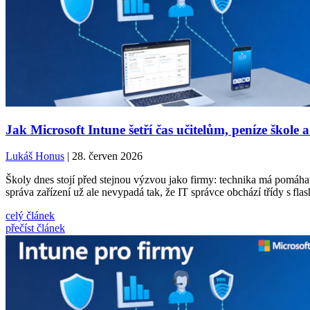
Jak Microsoft Intune šetří čas učitelům, peníze škole a
Lukáš Honus
| 28. červen 2026
Školy dnes stojí před stejnou výzvou jako firmy: technika má pomáhat,
správa zařízení už ale nevypadá tak, že IT správce obchází třídy s fla
celý článek
přečíst článek