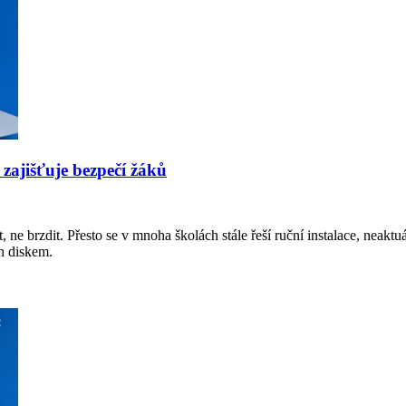
 zajišťuje bezpečí žáků
 ne brzdit. Přesto se v mnoha školách stále řeší ruční instalace, neakt
sh diskem.