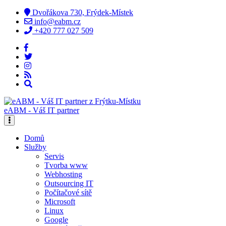
Dvořákova 730, Frýdek-Místek
info@eabm.cz
+420 777 027 509
eABM - Váš IT partner
Domů
Služby
Servis
Tvorba www
Webhosting
Outsourcing IT
Počítačové sítě
Microsoft
Linux
Google